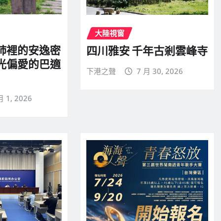
大陸視窗
之肺裡的安逸密
四川雅安 千年古剎雲峰寺
時光偏愛的巴適
下港之聲
7 月 30, 2026
月 1, 2026