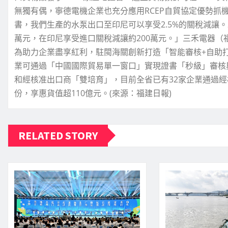
無獨有偶，寧德電機企業也充分應用RCEP自貿協定優勢抓
書，我們生產的水泵出口至印尼可以享受2.5%的關稅減讓。2
萬元，在印尼享受進口關稅減讓約200萬元。」三禾電器（
為助力企業盡享紅利，駐閩海關創新打造「智能審核+自助打
業可通過「中國國際貿易單一窗口」實現證書「秒級」審核
和經核准出口商「雙培育」，目前全省已有32家企業通過經核
份，享惠貨值超110億元。(來源：福建日報)
RELATED STORY