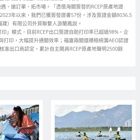
機遇、搶訂單、拓市場。「憑借海關簽發的RCEP原產地證
023年以來，我們已獲簽發證書57份，涉及簽證金額8036.5
福建）有限公司外貿聯繫人游蘭鳳說。
印」模式，目前RCEP出口簽證自助打印率已超過98%，企
與打印，大幅提升通關效率；福廈兩關還積極統籌AEO認證
准出口商認定，累計自主開具RCEP原產地聲明2500餘