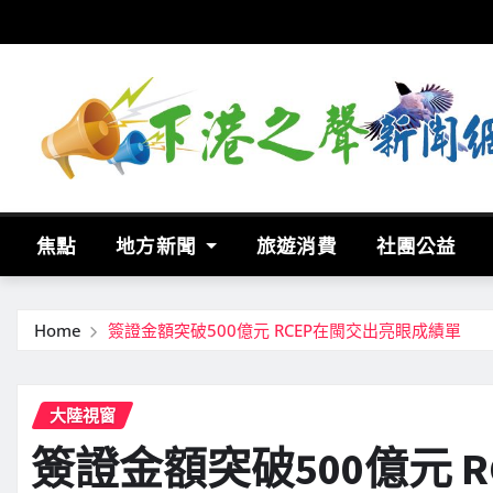
Skip
to
content
焦點
地方新聞
旅遊消費
社團公益
Home
簽證金額突破500億元 RCEP在閩交出亮眼成績單
大陸視窗
簽證金額突破500億元 