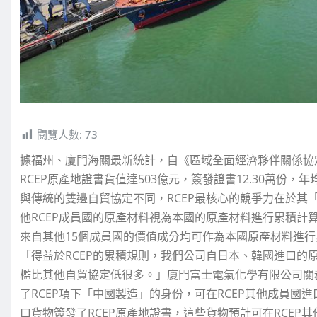
閱覽人數:
73
據福州、廈門海關最新統計，自《區域全面經濟夥伴關係協定
RCEP原產地證書貨值達503億元，簽發證書12.30萬份，年均增
與傳統的雙邊自貿協定不同，RCEP最核心的競爭力在於其
他RCEP成員國的原產材料視為本國的原產材料進行累積計
來自其他15個成員國的價值成分均可作為本國原產材料進
「得益於RCEP的累積規則，我們公司自日本、韓國進口的
檻比其他自貿協定低很多。」廈門富士電氣化學有限公司關
了RCEP項下「中國製造」的身份，可在RCEP其他成員國
口貨物簽發了RCEP原產地證書，這些貨物預計可在RCEP