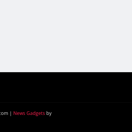
.com
|
News Gadgets
by