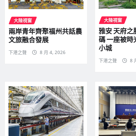
大陸視窗
大陸視窗
雅安 天府
兩岸青年齊聚福州共話農
碼 一座被
文旅融合發展
小城
下港之聲
8 月 4, 2026
下港之聲
8 