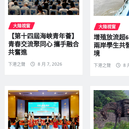
大陸視窗
大陸視窗
【第十四屆海峽青年薈】
增殖放流超6
青春交流聚同心 攜手融合
兩岸學生共
共奮進
境
下港之聲
8 月 7, 2026
下港之聲
8 