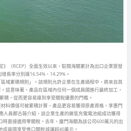
》（RCEP）全面生效以來，駐閩海關累計為出口企業簽發
長率分別達16.54%、14.29%。
「區域累積規則」。該規則允許企業在生產過程中，將來自其
算。這意味著，產品在區域內任何一個成員國進行最終加工，
行累積，從而更容易達到享受關稅優惠的門檻。
原材料價值可被累積計算，產品更容易獲得原產資格，享惠門
務人員鄭古薇介紹，該企業生產的鎳氫充電電池組成功獲得
進口時直接適用零關稅。去年，廈門海關為該公司600萬元的出
其他成員國享受進口關稅減讓超40萬元。