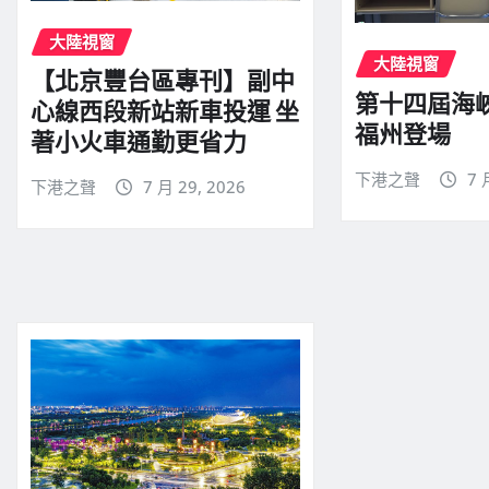
大陸視窗
大陸視窗
【北京豐台區專刊】副中
第十四屆海峽
心線西段新站新車投運 坐
福州登場
著小火車通勤更省力
下港之聲
7 
下港之聲
7 月 29, 2026