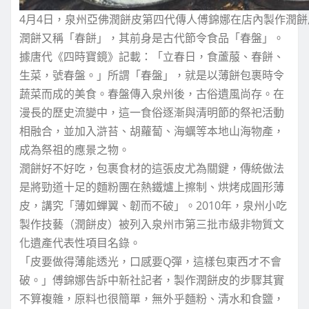
4月4日，泉州亞佛潤餅皮第四代傳人傅錦娜在店內製作潤餅
潤餅又稱「春餅」，其前身是古代節令食品「春盤」。
據唐代《四時寶鏡》記載：「立春日，食蘆菔、春餅、
生菜，號春盤。」所謂「春盤」，就是以薄餅包裹時令
蔬菜而成的美食。春盤傳入泉州後，古俗遺風尚存。在
漫長的歷史流變中，這一食俗逐漸與清明節的祭祀活動
相融合，並加入滸苔、胡蘿蔔、海蠣等本地山海物產，
成為祭祖的應景之物。
潤餅好不好吃，包裹食材的這張皮尤為關鍵，傳統做法
是將勁道十足的麵粉團在熱鐵爐上擦制、烘烤成圓形薄
皮，講究「薄如蟬翼、韌而不破」。2010年，泉州小吃
製作技藝（潤餅皮）被列入泉州市第三批市級非物質文
化遺產代表性項目名錄。
「皮要做得薄能透光，口感要Q彈，這樣包東西才不會
破。」傅錦娜告訴中新社記者，製作潤餅皮的步驟其實
不算複雜，原料也很簡單，無外乎麵粉、清水和食鹽，