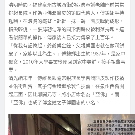
清明時節，福建泉州古城西街的亞佛春餅老舖門前常常
排起長隊。作為亞佛潤餅皮的第四代傳人，傅錦娜手持
麵糰，在滾燙的鐵鏊上輕輕一抹一轉，餅皮瞬間成形，
指尖輕佻，一張薄韌勻淨的圓形潤餅皮被利落揭起。這
看似簡單的操作，傅家後人已接力傳承了上百年。
「從我有記憶起，爺爺傅金鐘、父親傅國忠就在做潤餅
皮了，家族以此為生。」傅錦娜出生於1987年，是家中
獨女，2010年大學畢業後便回到家中老舖，接手祖輩事
業。
清光緒末年，傅維長跟隨宗親族長學習潤餅皮製作技藝
並沿街叫賣，其子傅金鐘繼承製作技藝，在泉州西街開
起店面，因比鄰開元寺，將小店命名為「亞佛」。而
「亞佛」也成了傅金鐘之子傅國忠的小名。