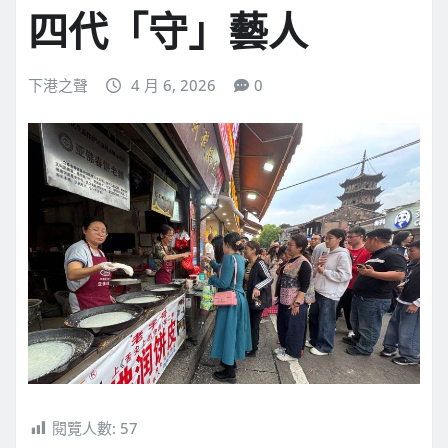
四代「守」藝人
下港之聲
4 月 6, 2026
0
閱覽人數:
57