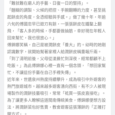
「難就難在磨人的手藝、日復一日的堅持」。
「麵糊的調製、火候的把控、手腕翻轉的力度，甚至挑
起餅皮的角度，全憑經驗與手感。」做了幾十年，年逾
六旬的傅國忠早已遊刃有餘，一張張餅皮在鐵鏊上翻
飛，「客人多的時候，手都要做抽筋，幸好現在年輕人
回來幫忙，我也很放心。」
傅錦娜笑稱，自己是被潤餅皮「養大」的。幼時的她剛
認識數字，就開始幫著家裡人給潤餅皮稱重報斤兩。
「到了清明前後，父母從淩晨忙到深夜，經常都顧不上
吃飯。」為此傅錦娜心裡一直有一個念頭，「想回家幫
忙，不讓這份手藝在自己手裡失傳」。
近年來，世遺泉州熱度持續攀升，成為吸引中外遊客的
熱門旅遊城市。越來越多遊客湧向西街，有不少人被現
場製作的潤餅技藝吸引，常常「祗買一張皮直接吃」。
為了讓更多人瞭解這道閩南傳統美食，傅錦娜便想方設
法，將潤餅菜包好售賣，教會遊客這張薄餅的「正確打
開方式」。