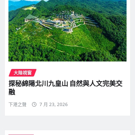
大陸視窗
探秘綿陽北川九皇山 自然與人文完美交
融
下港之聲
7 月 23, 2026