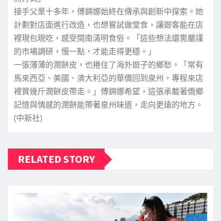
接手父業十多年，傅錦娜始終在傳承與創新中探索。她
計劃對店面進行改造，也想嘗試做堂食，讓遊客能在店
裡現包現吃，感受閩南清明食俗。「這些想法還需嚴謹
的市場調研，慢一點，才能走得更穩。」
一張薄薄的潤餅皮，也捲住了海外遊子的鄉愁。「常有
馬來西亞、美國、澳大利亞的華僑回到泉州，專程來店
裡買幾斤潤餅皮帶走。」傅錦娜希望，這張承載著僑鄉
記憶與情感的潤餅能帶著泉州味道，走向更遠的地方。
(中新社)
RELATED STORY