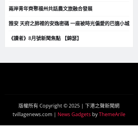
兩岸青年齊聚福州共話農文旅融合發展
雅安 天府之肺裡的安逸密碼 一座被時光偏愛的巴適小城
《讀者》8月號新聞焦點 【錦瑟】
版權所有 Copyright © 2025 | 下港之聲新聞網
tvillagenews.com
|
News Gadgets
by
ThemeArile