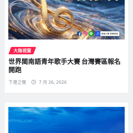
大陸視窗
世界閩南語青年歌手大賽 台灣賽區報名
開跑
下港之聲
7 月 26, 2026