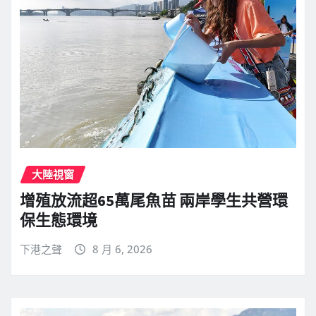
大陸視窗
增殖放流超65萬尾魚苗 兩岸學生共營環
保生態環境
下港之聲
8 月 6, 2026