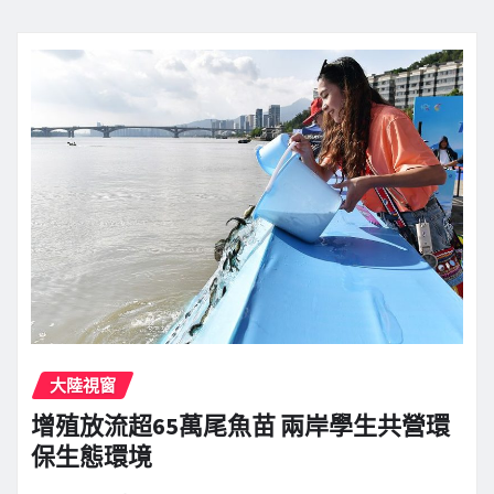
大陸視窗
增殖放流超65萬尾魚苗 兩岸學生共營環
保生態環境