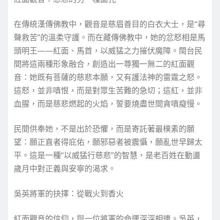
在傳統漢傳佛教中，觀音是慈眉善目的白衣大士，是“尋
聲救苦”的溫柔守護。而在藏傳佛教中，她的忿怒相是馬
頭明王——紅面、馬首，以威猛之力摧伏魔障。閩台民
間將這兩種形象融合，創造出一尊獨一無二的紅面觀
音：她既有菩薩的慈悲本願，又有護法神的雷霆之怒。
這怒，並非嗔恨，而是對眾生苦難的急切；這紅，並非
血腥，而是慈悲燃起的火焰，誓要燒盡世間貪嗔癡慢。
民間供奉她，不是出於恐懼，而是寄託著最樸素的願
望：願正直者得庇佑，願邪惡者被震懾，願亂世早歸太
平。這是一種“以威猛行慈悲”的智慧，是老百姓在動盪
歲月中對正義與安寧的渴求。
吳英將軍的抉擇：從戰火到香火
紅面觀音的信仰，與一位將軍的命運深深相連。吳英，