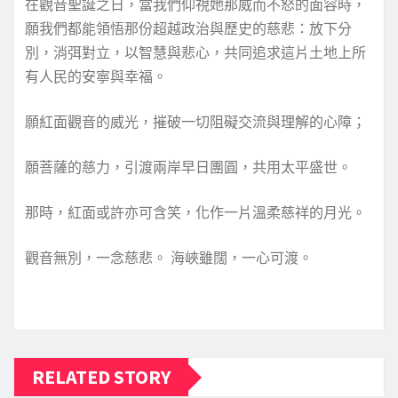
在觀音聖誕之日，當我們仰視她那威而不怒的面容時，
願我們都能領悟那份超越政治與歷史的慈悲：放下分
別，消弭對立，以智慧與悲心，共同追求這片土地上所
有人民的安寧與幸福。
願紅面觀音的威光，摧破一切阻礙交流與理解的心障；
願菩薩的慈力，引渡兩岸早日團圓，共用太平盛世。
那時，紅面或許亦可含笑，化作一片溫柔慈祥的月光。
觀音無別，一念慈悲。 海峽雖闊，一心可渡。
RELATED STORY