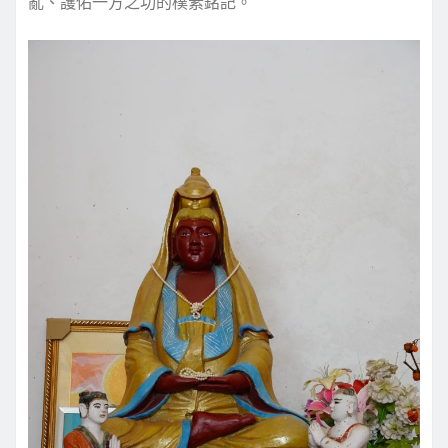
亂、護佑一方之功的樸素銘記。