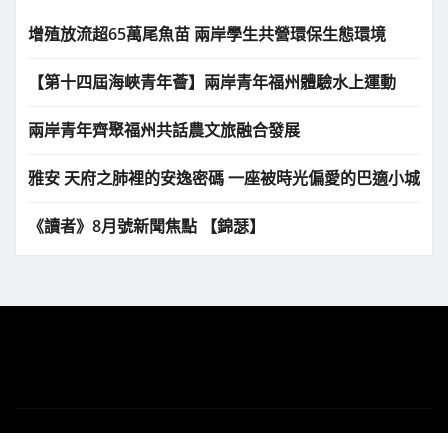
增殖放流超65萬尾魚苗 兩岸學生共營環保生態環境
【第十四屆海峽青年薈】兩岸青年福州體驗水上運動
兩岸青年齊聚福州共話農文旅融合發展
雅安 天府之肺裡的安逸密碼 一座被時光偏愛的巴適小城
《讀者》8月號新聞焦點 【錦瑟】
版權所有 Copyright © 2025 | 下港之聲新聞網