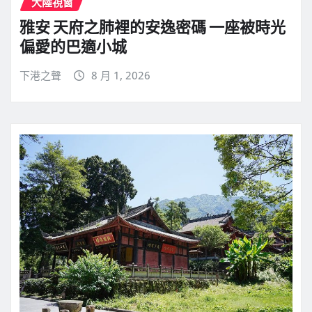
大陸視窗
雅安 天府之肺裡的安逸密碼 一座被時光
偏愛的巴適小城
下港之聲
8 月 1, 2026