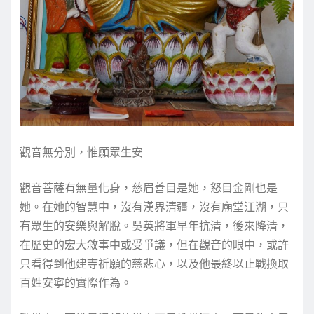
觀音無分別，惟願眾生安
觀音菩薩有無量化身，慈眉善目是她，怒目金剛也是
她。在她的智慧中，沒有漢界清疆，沒有廟堂江湖，只
有眾生的安樂與解脫。吳英將軍早年抗清，後來降清，
在歷史的宏大敘事中或受爭議，但在觀音的眼中，或許
只看得到他建寺祈願的慈悲心，以及他最終以止戰換取
百姓安寧的實際作為。