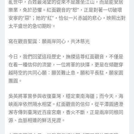
亂世中，百姓最渴望的從來不是誰坐江山，而是能安居
樂業，免於恐懼。紅面觀音的“怒”，正是對著一切破壞
安寧的“惡”；她的“紅”，恰似一片赤誠的悲心，映照出對
太平盛世的急切期盼。
寫在觀音聖誕：願兩岸同心，共沐慈光
今日，我們回望這段歷史，撫摸這尊紅面觀音，不僅是
在看一種信仰的流變，一位將軍的抉擇，更是在傾聽穿
越時空的共同心願：願苦難止息，願和平長駐，願家園
團圓。
吳英將軍曾參與收復臺灣，穩定東南海疆；而今天，海
峽兩岸依然隔水相望。紅面觀音的信仰，從平潭圓通澄
澥寺傳到臺灣近百座宮廟，香火不斷，正是兩岸同根同
源、血脈相連的鮮活見證。