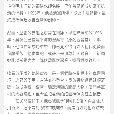
這位明末清初的福建水師名將，早年曾是鄭成功麾下抗
清的悍將。1656年，他被清軍所俘，從此命運轉折，最
終成為清廷收復臺灣的副帥。
然而，歷史的有趣之處常在細節。早在降清前的1653
年，吳英便已倡建平潭的澄澥寺（原名觀音堂）。那
時，他還在鄭成功軍中，卻已見不得百姓因朝代更替而
流離受苦。他供奉的，或許正是那尊紅面觀音——祈願
她能以威猛之力，降伏戰亂之惡業，還百姓以祥和。
這看似矛盾的軌跡背後，是一個武將在亂世中的真實困
境：忠君與愛民，有時並不重合。吳英最終選擇歸順清
廷，並成為統一臺灣、穩定海疆的關鍵人物。廈門將軍
祠的大觀院裡，至今並祀著他的紅面神像與紅面觀音
——在民間信仰中，他已被賦予“神明”之位，與菩薩共
用香火。這不是對“變節”的掩飾，而是百姓對他終結戰