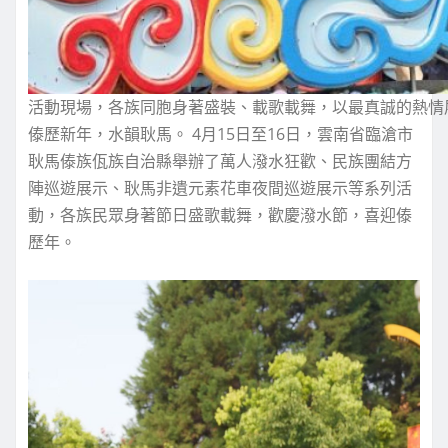
活動現場，各族同胞身著盛裝、載歌載舞，以最真誠的熱情
傣歷新年，水韻耿馬。 4月15日至16日，雲南省臨滄市
耿馬傣族佤族自治縣舉辦了萬人潑水狂歡、民族團結方
陣巡遊展示、耿馬非遺元素花車夜間巡遊展示等系列活
動，各族民眾身著節日盛歌載舞，歡慶潑水節，喜迎傣
歷年。