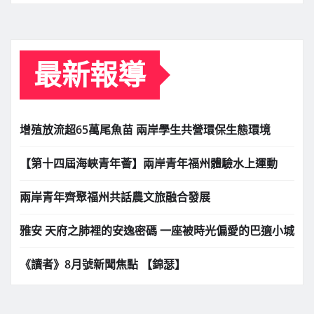
最新報導
增殖放流超65萬尾魚苗 兩岸學生共營環保生態環境
【第十四屆海峽青年薈】兩岸青年福州體驗水上運動
兩岸青年齊聚福州共話農文旅融合發展
雅安 天府之肺裡的安逸密碼 一座被時光偏愛的巴適小城
《讀者》8月號新聞焦點 【錦瑟】