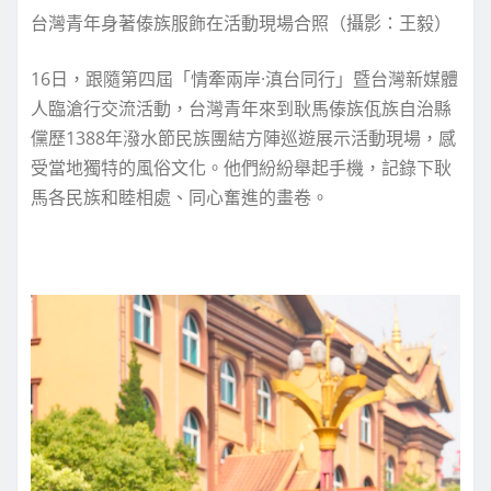
台灣青年身著傣族服飾在活動現場合照（攝影：王毅）
16日，跟隨第四屆「情牽兩岸·滇台同行」暨台灣新媒體
人臨滄行交流活動，台灣青年來到耿馬傣族佤族自治縣
儻歷1388年潑水節民族團結方陣巡遊展示活動現場，感
受當地獨特的風俗文化。他們紛紛舉起手機，記錄下耿
馬各民族和睦相處、同心奮進的畫卷。