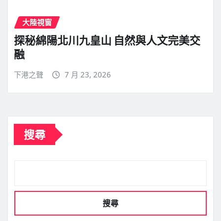
大陸視窗
探秘綿陽北川九皇山 自然與人文完美交
融
下港之聲
7 月 23, 2026
搜尋
搜尋