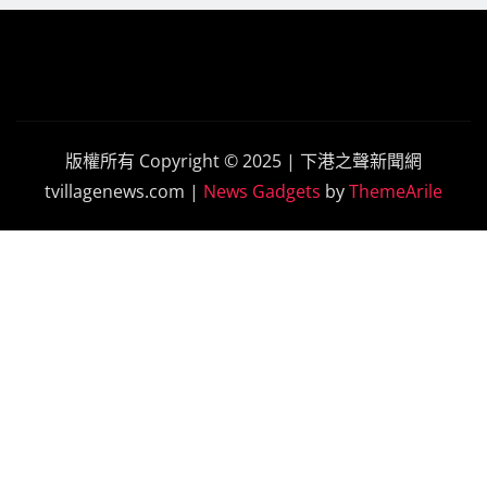
版權所有 Copyright © 2025 | 下港之聲新聞網
tvillagenews.com
|
News Gadgets
by
ThemeArile