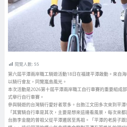
閱覽人數:
55
第六屆平潭兩岸職工騎遊活動18日在福建平潭啟動。來自海
以騎行會友，同覽嵐島風光。
本次活動是2026第十屆平潭兩岸職工自行車賽的重要組成部
式舉行自行車賽。
參與騎遊的台灣騎行愛好者眾多。台胞江文田多次來到平潭
「其實騎自行車是其次，主要是想來這邊看風景，每次來都
台胞李金龍的曾祖父從平潭遷居至馬祖。「平潭的老房子跟