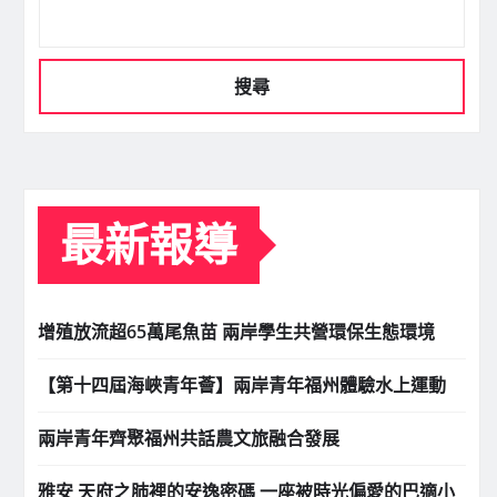
搜尋
最新報導
增殖放流超65萬尾魚苗 兩岸學生共營環保生態環境
【第十四屆海峽青年薈】兩岸青年福州體驗水上運動
兩岸青年齊聚福州共話農文旅融合發展
雅安 天府之肺裡的安逸密碼 一座被時光偏愛的巴適小