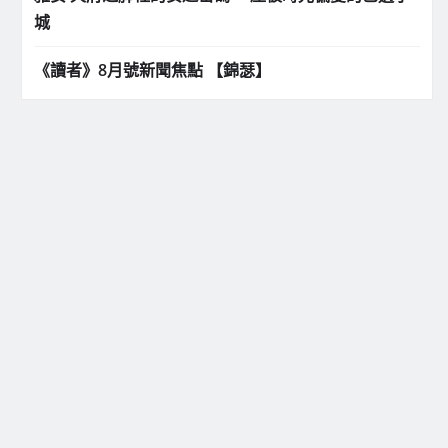
城
《讀者》8月號新聞焦點 【錦瑟】