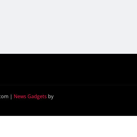
.com
|
News Gadgets
by