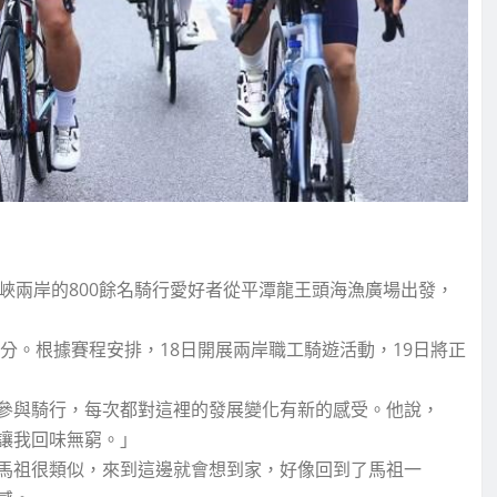
峽兩岸的800餘名騎行愛好者從平潭龍王頭海漁廣場出發，
分。根據賽程安排，18日開展兩岸職工騎遊活動，19日將正
參與騎行，每次都對這裡的發展變化有新的感受。他說，
讓我回味無窮。」
馬祖很類似，來到這邊就會想到家，好像回到了馬祖一