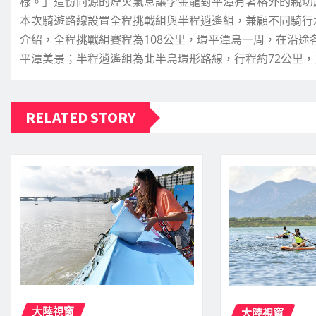
樣。」這份同源的煙火氣息讓李金龍對平潭有著格外的親切
本次騎遊路線設置全程挑戰組與半程逍遙組，兼顧不同騎行
介紹，全程挑戰組賽程為108公里，環平潭島一周，在沿
平潭美景；半程逍遙組為北半島環形路線，行程約72公里
RELATED STORY
大陸視窗
大陸視窗