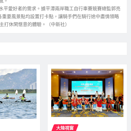
感。
水平愛好者的需求。據平潭兩岸職工自行車賽競賽總監郭亮
途各重要風景點均設置打卡點，讓騎手們在騎行途中盡情領略
，主打休閑愜意的體驗。（中新社）
大陸視窗