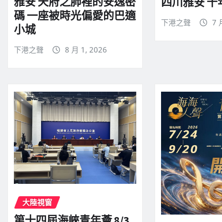
雅安 天府之肺裡的安逸密
四川雅安 
碼 一座被時光偏愛的巴適
下港之聲
7 
小城
下港之聲
8 月 1, 2026
大陸視窗
第十四屆海峽青年薈 8/3