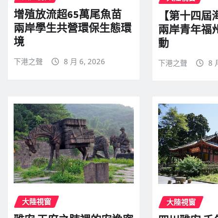
增殖放流超65萬尾魚苗
【第十四屆
兩岸學生共營環保生態環
兩岸青年福
境
動
下港之聲
8 月 6, 2026
下港之聲
8 
大陸視窗
大陸視窗