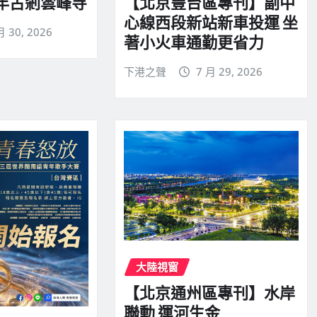
千年古剎雲峰寺
【北京豐台區專刊】副中
心線西段新站新車投運 坐
月 30, 2026
著小火車通勤更省力
下港之聲
7 月 29, 2026
大陸視窗
【北京通州區專刊】水岸
聯動 運河生金