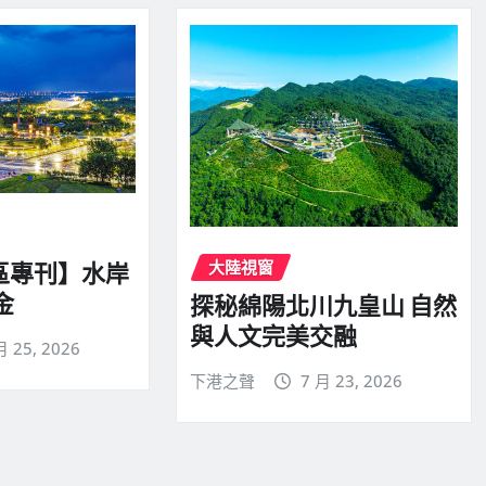
大陸視窗
區專刊】水岸
金
探秘綿陽北川九皇山 自然
與人文完美交融
月 25, 2026
下港之聲
7 月 23, 2026