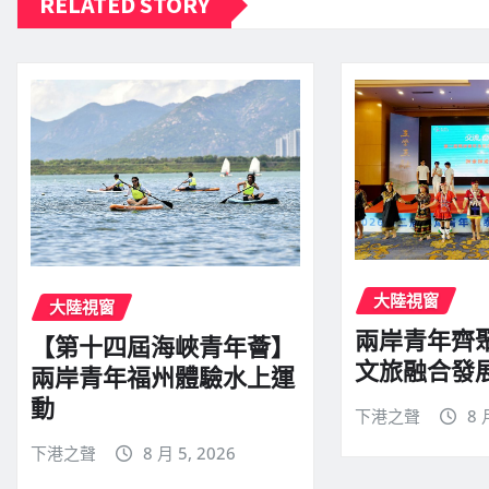
RELATED STORY
大陸視窗
大陸視窗
兩岸青年齊
【第十四屆海峽青年薈】
文旅融合發
兩岸青年福州體驗水上運
動
下港之聲
8 
下港之聲
8 月 5, 2026