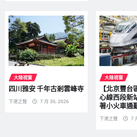
大陸視窗
大陸視窗
四川雅安 千年古剎雲峰寺
【北京豐台
心線西段新
下港之聲
7 月 30, 2026
著小火車通
下港之聲
7 