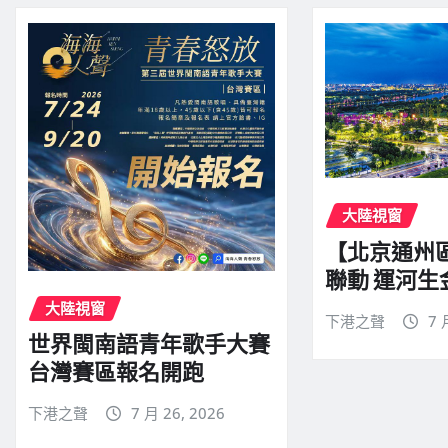
大陸視窗
【北京通州
聯動 運河生
大陸視窗
下港之聲
7 
世界閩南語青年歌手大賽
台灣賽區報名開跑
下港之聲
7 月 26, 2026