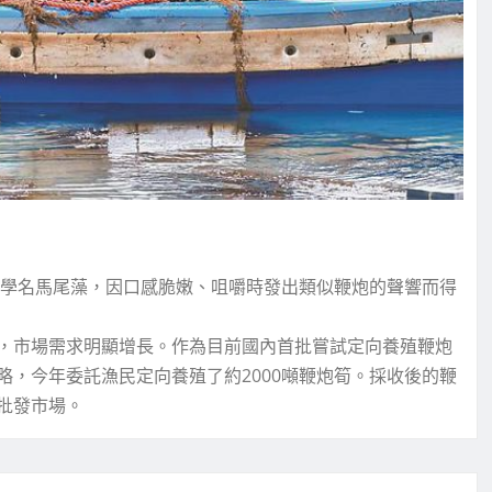
筍學名馬尾藻，因口感脆嫩、咀嚼時發出類似鞭炮的聲響而得
，市場需求明顯增長。作為目前國內首批嘗試定向養殖鞭炮
，今年委託漁民定向養殖了約2000噸鞭炮筍。採收後的鞭
批發市場。