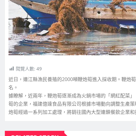
閱覽人數:
49
近日，連江縣漁民養殖的2000噸鞭炮筍進入採收期。鞭炮
名。
據瞭解，近兩年，鞭炮筍逐漸成為火鍋市場的「網紅配菜」
筍的企業，福建億達食品有限公司根據市場動向調整生產策略
炮筍經過一系列加工處理，將銷往國內大型連鎖餐飲企業和