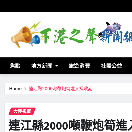
Skip
to
content
焦點
地方新聞
旅遊消費
社團公益
Home
連江縣2000噸鞭炮筍進入採收期
大陸視窗
連江縣2000噸鞭炮筍