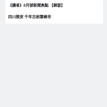
《讀者》8月號新聞焦點 【錦瑟】
四川雅安 千年古剎雲峰寺