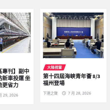
大陸視窗
區專刊】副中
第十四屆海峽青年薈 8/3
站新車投運 坐
福州登場
勤更省力
下港之聲
7 月 28, 2026
月 29, 2026