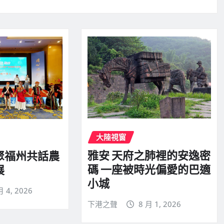
大陸視窗
雅安 天府之肺裡的安逸密
聚福州共話農
碼 一座被時光偏愛的巴適
展
小城
月 4, 2026
下港之聲
8 月 1, 2026