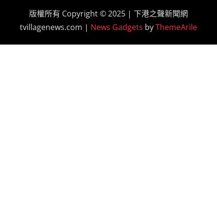
版權所有 Copyright © 2025 | 下港之聲新聞網
tvillagenews.com
|
News Gadgets
by
ThemeArile