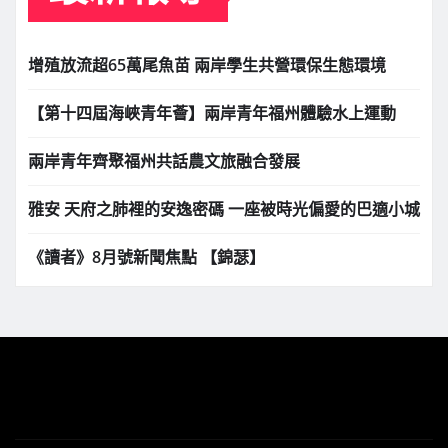
增殖放流超65萬尾魚苗 兩岸學生共營環保生態環境
【第十四屆海峽青年薈】兩岸青年福州體驗水上運動
兩岸青年齊聚福州共話農文旅融合發展
雅安 天府之肺裡的安逸密碼 一座被時光偏愛的巴適小城
《讀者》8月號新聞焦點 【錦瑟】