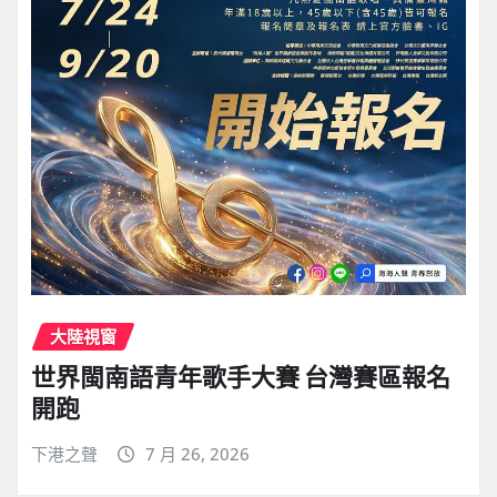
大陸視窗
世界閩南語青年歌手大賽 台灣賽區報名
開跑
下港之聲
7 月 26, 2026