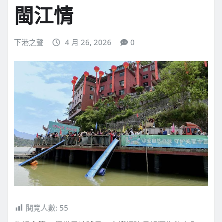
閩江情
下港之聲
4 月 26, 2026
0
閱覽人數:
55