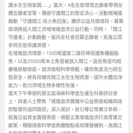
護水生生物家園……」當天，4名生態環境志願者帶領全
體志願者宣誓，傳遞守護閩江的堅定決心。活動現場還
啟動「守護閩江·送小魚回家」騰訊公益月捐項目，募集
款項將投入閩江流域增殖放流公益行動。同時，「閩江
守護者」計劃啟動，面向全社會招募志願者，拓寬公眾
參與生態保護渠道。
在增殖放流環節，1500尾國家二級珍稀保護魚種胭脂
魚，以及25000尾本土魚苗被放入閩江。這些魚苗均經
嚴格檢驗檢疫，放流過程科學規範，確保魚苗活力與生
態安全，將有效補充閩江水生生物資源，提升水體自淨
能力，助力流域生物多樣性恢復。
當天下午舉辦的第五屆海峽科學放生護生科普研討會
上，與會人士聚焦「增殖放流實踐中公益慈善組織與政
府監管的協同路徑」深入探討，就引導公眾廣泛參與、
拓寬公益資金籌措渠道、規範企業增殖放流行為等建言
獻策，積極探索科學放魚體驗點長效運營機制，為閩江