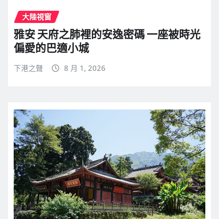
大陸視窗
雅安 天府之肺裡的安逸密碼 一座被時光
偏愛的巴適小城
下港之聲
8 月 1, 2026