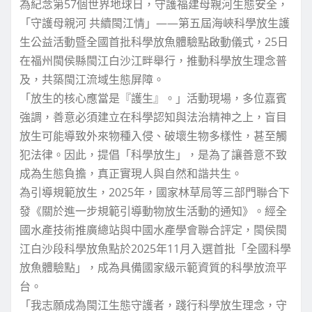
為紀念第57個世界地球日，守護福建母親河生態安全，
「守護母親河 共續閩江情」——第五屆海峽科學放生護
生公益活動暨全國首批科學放魚體驗點啟動儀式，25日
在福州閩侯縣閩江白沙江畔舉行，推動科學放生理念普
及，共築閩江流域生態屏障。
「放生的核心應當是『護生』。」活動現場，多位嘉賓
強調，善意必須建立在科學認知與法治精神之上，盲目
放生可能導致外來物種入侵、破壞生物多樣性，甚至觸
犯法律。因此，提倡「科學放生」，是為了讓善意不致
成為生態負擔，真正實現人與自然和諧共生。
為引導規範放生，2025年，國家林草局等三部門聯合下
發《關於進一步規範引導動物放生活動的通知》。經全
國水產技術推廣總站與中國水產學會聯合評定，閩侯閩
江白沙段科學放魚點於2025年11月入選首批「全國科學
放魚體驗點」，成為具備國家級示範資質的科學放流平
台。
「我志願成為閩江生態守護者，踐行科學放生理念，守