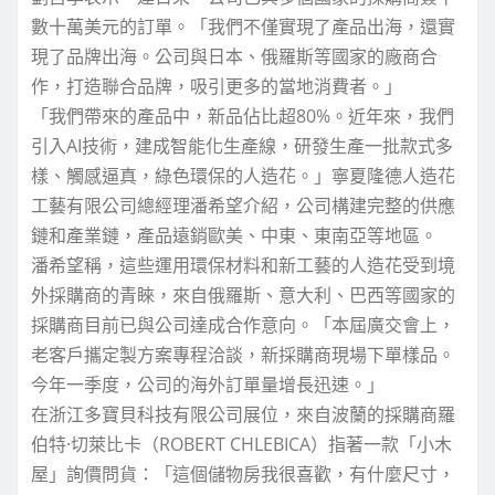
數十萬美元的訂單。「我們不僅實現了產品出海，還實
現了品牌出海。公司與日本、俄羅斯等國家的廠商合
作，打造聯合品牌，吸引更多的當地消費者。」
「我們帶來的產品中，新品佔比超80%。近年來，我們
引入AI技術，建成智能化生產線，研發生產一批款式多
樣、觸感逼真，綠色環保的人造花。」寧夏隆德人造花
工藝有限公司總經理潘希望介紹，公司構建完整的供應
鏈和產業鏈，產品遠銷歐美、中東、東南亞等地區。
潘希望稱，這些運用環保材料和新工藝的人造花受到境
外採購商的青睞，來自俄羅斯、意大利、巴西等國家的
採購商目前已與公司達成合作意向。「本屆廣交會上，
老客戶攜定製方案專程洽談，新採購商現場下單樣品。
今年一季度，公司的海外訂單量增長迅速。」
在浙江多寶貝科技有限公司展位，來自波蘭的採購商羅
伯特·切萊比卡（ROBERT CHLEBICA）指著一款「小木
屋」詢價問貨：「這個儲物房我很喜歡，有什麼尺寸，