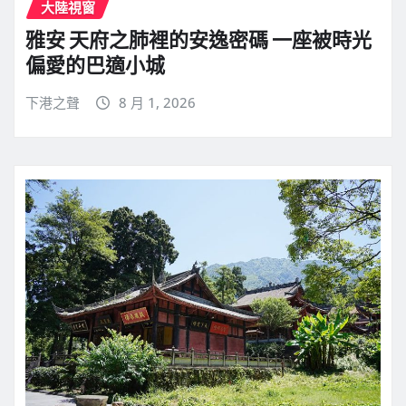
大陸視窗
雅安 天府之肺裡的安逸密碼 一座被時光
偏愛的巴適小城
下港之聲
8 月 1, 2026