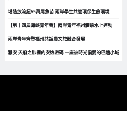
增殖放流超65萬尾魚苗 兩岸學生共營環保生態環境
【第十四屆海峽青年薈】兩岸青年福州體驗水上運動
兩岸青年齊聚福州共話農文旅融合發展
雅安 天府之肺裡的安逸密碼 一座被時光偏愛的巴適小城
版權所有 Copyright © 2025 | 下港之聲新聞網
tvillagenews.com
|
News Gadgets
by
ThemeArile