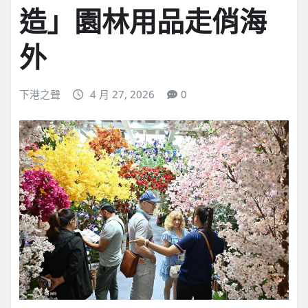
造」園林用品走俏海
外
下港之聲
4 月 27, 2026
0