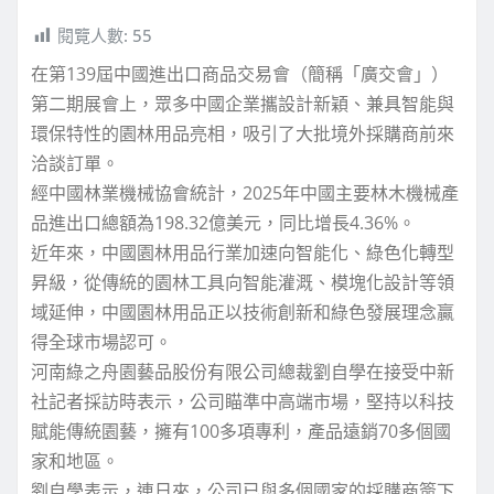
閱覽人數:
55
在第139屆中國進出口商品交易會（簡稱「廣交會」）
第二期展會上，眾多中國企業攜設計新穎、兼具智能與
環保特性的園林用品亮相，吸引了大批境外採購商前來
洽談訂單。
經中國林業機械協會統計，2025年中國主要林木機械產
品進出口總額為198.32億美元，同比增長4.36%。
近年來，中國園林用品行業加速向智能化、綠色化轉型
昇級，從傳統的園林工具向智能灌溉、模塊化設計等領
域延伸，中國園林用品正以技術創新和綠色發展理念贏
得全球市場認可。
河南綠之舟園藝品股份有限公司總裁劉自學在接受中新
社記者採訪時表示，公司瞄準中高端市場，堅持以科技
賦能傳統園藝，擁有100多項專利，產品遠銷70多個國
家和地區。
劉自學表示，連日來，公司已與多個國家的採購商簽下