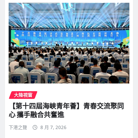
大陸視窗
【第十四屆海峽青年薈】青春交流聚同
心 攜手融合共奮進
下港之聲
8 月 7, 2026