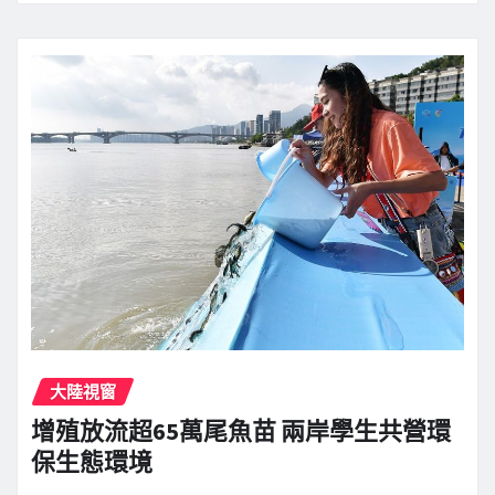
大陸視窗
增殖放流超65萬尾魚苗 兩岸學生共營環
保生態環境