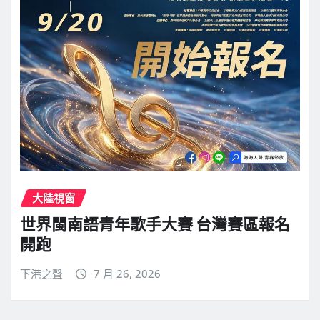
大陸視窗
世界閩南語青年歌手大賽 台灣賽區報名
開跑
下港之聲
7 月 26, 2026