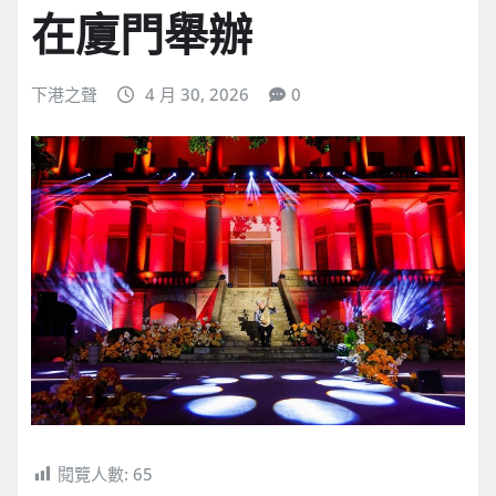
在廈門舉辦
下港之聲
4 月 30, 2026
0
閱覽人數:
65