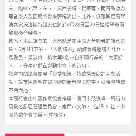
夫、隔壁老樊、左立、莫西子詩、楊宗南、南音新勢力
等音樂人及團體將帶來彈唱演出。此外，俄羅斯管風琴
演奏家沃洛斯特諾夫也將於4月28日至29日連續舉辦兩
場獨奏音樂會。
據悉，本屆詩會的一大亮點是關注廣大勞動者的詩意表
達。5月1日下午，「人間詩畫」讀詩會將邀請王計兵、
裴愛民、景淑貞、榆木等8名來自不同行業的「大眾詩
人」，分享他們在勞動中寫下的詩句。
詩會期間還將開展「與愛相遇」詩歌情景朗誦互動活
動，讓市民遊客在鼓浪嶼的街巷與庭院中，隨時與詩歌
不期而遇。
本屆詩會由中國作家協會指導，廈門市鼓浪嶼—萬石山
風景名勝區管理委員會、廈門市文聯、《詩刊》社、中
國詩歌學會主辦。(中新網)