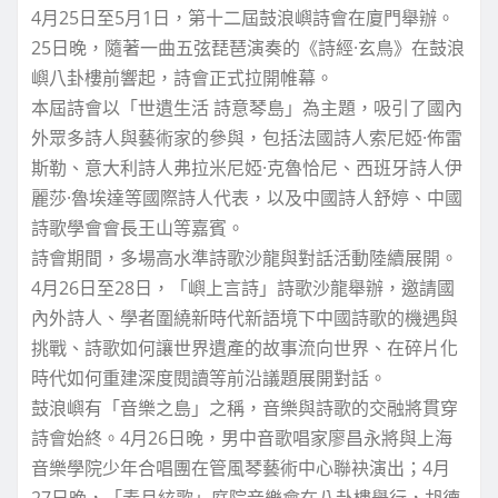
4月25日至5月1日，第十二屆鼓浪嶼詩會在廈門舉辦。
25日晚，隨著一曲五弦琵琶演奏的《詩經·玄鳥》在鼓浪
嶼八卦樓前響起，詩會正式拉開帷幕。
本屆詩會以「世遺生活 詩意琴島」為主題，吸引了國內
外眾多詩人與藝術家的參與，包括法國詩人索尼婭·佈雷
斯勒、意大利詩人弗拉米尼婭·克魯恰尼、西班牙詩人伊
麗莎·魯埃達等國際詩人代表，以及中國詩人舒婷、中國
詩歌學會會長王山等嘉賓。
詩會期間，多場高水準詩歌沙龍與對話活動陸續展開。
4月26日至28日，「嶼上言詩」詩歌沙龍舉辦，邀請國
內外詩人、學者圍繞新時代新語境下中國詩歌的機遇與
挑戰、詩歌如何讓世界遺產的故事流向世界、在碎片化
時代如何重建深度閱讀等前沿議題展開對話。
鼓浪嶼有「音樂之島」之稱，音樂與詩歌的交融將貫穿
詩會始終。4月26日晚，男中音歌唱家廖昌永將與上海
音樂學院少年合唱團在管風琴藝術中心聯袂演出；4月
27日晚，「素月絃歌」庭院音樂會在八卦樓舉行，胡德