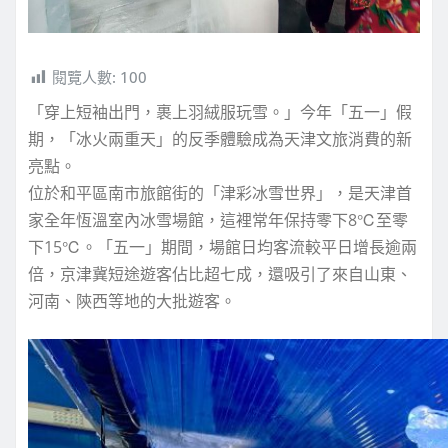
閱覽人數:
100
「穿上短袖出門，裹上羽絨服玩雪。」今年「五一」假
期，「冰火兩重天」的反季體驗成為天津文旅消費的新
亮點。
位於和平區南市旅館街的「津彩冰雪世界」，是天津首
家全年恆溫室內冰雪場館，這裡常年保持零下8℃至零
下15℃。「五一」期間，場館日均客流較平日增長逾兩
倍，京津冀短途遊客佔比超七成，還吸引了來自山東、
河南、陝西等地的大批遊客。