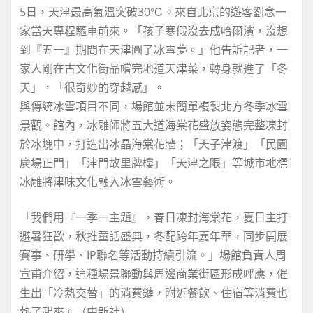
5日，天津最高氣溫突破30℃。來自北京的遊客劉念一
家當天專程驅車前來。「孩子寒假沒去成哈爾濱，沒想
到『五一』期間在天津圓了冰雪夢。」他告訴記者，一
家人剛在古文化街品嚐完地道天津菜，轉身就進了「冬
天」，「很奇妙的穿越感」。
與傳統冰雪項目不同，場館並未簡單複製北方冬季冰雪
景觀。館內，冰雕師將五大道海棠花盛放姿態完整凍封
於冰塊中，打造出冰晶海棠花牆；「天子津渡」「民園
廣場正門」「津門故里牌樓」「天津之眼」等城市地標
冰雕將津味文化融入冰雪藝術。
「我們用『一季一主題』，春日凍封海棠花，夏日主打
避暑狂歡，秋推童話盛典，冬配跨年嘉年華，同步開展
賽事、研學、IP聯名等活動持續引流。」場館負責人周
宣甫介紹，這種場景聯動與周邊商業街區形成呼應，催
生出「冷熱交替」的消費鏈，附近餐飲、住宿等消費也
熱了起來。（中新社）