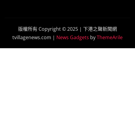
版權所有 Copyright © 2025 | 下港之聲新聞網
tvillagenews.com
|
News Gadgets
by
ThemeArile