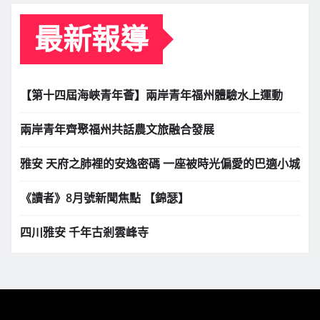
最新報導
【第十四屆海峽青年薈】兩岸青年福州體驗水上運動
兩岸青年齊聚福州共話農文旅融合發展
雅安 天府之肺裡的安逸密碼 一座被時光偏愛的巴適小城
《讀者》8月號新聞焦點 【錦瑟】
四川雅安 千年古剎雲峰寺