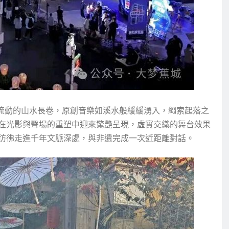
開流動的山水長卷，原創音樂如溪水般緩緩湧入，繩索起落之
在光影與聲場的重塑中迎來驚艷呈現，虛實交織的舞台效果
彷彿走進千年文脈深處，與非遺完成一次近距離對話。