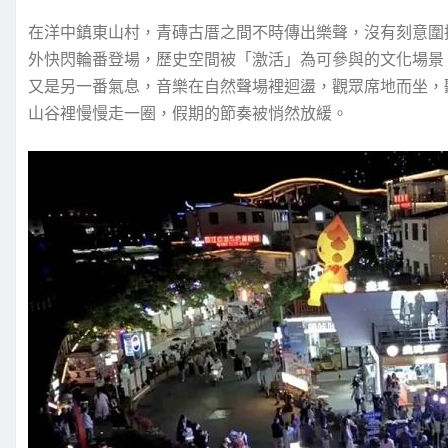
在洋中鎮東山村，青磚古厝之間不時傳出樂聲，沒有刻意圍
外快閃輪番登場，歷史空間被「激活」為可參與的文化場景
又是另一番氣息，音樂在自然聲場裡迴盪，觀眾席地而坐，
山谷裡慢慢走一圈，假期的節奏被悄然放緩。