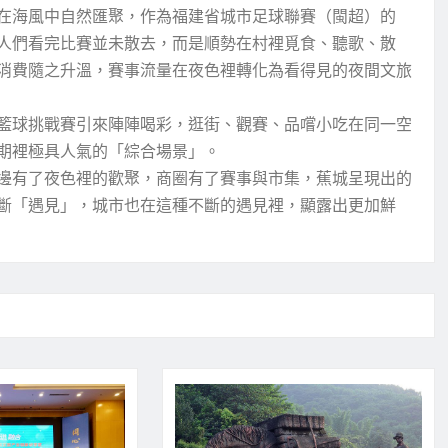
在海風中自然匯聚，作為福建省城市足球聯賽（閩超）的
人們看完比賽並未散去，而是順勢在村裡覓食、聽歌、散
消費隨之升溫，賽事流量在夜色裡轉化為看得見的夜間文旅
籃球挑戰賽引來陣陣喝彩，逛街、觀賽、品嚐小吃在同一空
期裡極具人氣的「綜合場景」。
邊有了夜色裡的歡聚，商圈有了賽事與市集，蕉城呈現出的
斷「遇見」，城市也在這種不斷的遇見裡，顯露出更加鮮