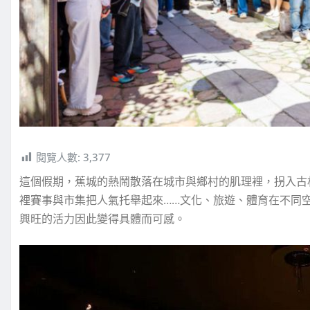
閱覽人數:
3,377
這個假期，蕉城的熱鬧散落在城市與鄉村的肌理裡，拐入古
裡賽事與市集把人氣托舉起來……文化、旅遊、體育在不同
興旺的活力因此變得具體而可感。