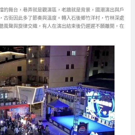
擋的舞台，巷弄就是觀演區，老牆就是背景，國潮演出與戶
，古街因此多了節奏與溫度。轉入石後鄉竹洋村，竹林深處
聽風聲與旋律交織，有人在演出結束後仍遲遲不願離開，在