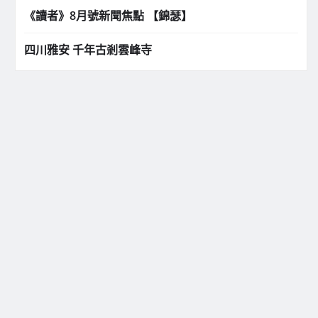
《讀者》8月號新聞焦點 【錦瑟】
四川雅安 千年古剎雲峰寺