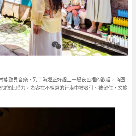
村能聽見音樂，到了海邊正好趕上一場夜色裡的歡唱，商圈
空間彼此借力，遊客在不經意的行走中被吸引、被留住，文旅