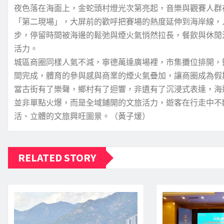
夜色落在海面上，金蛇頭村燈光次第亮起，音樂與觀賽人群
「第二現場」，大屏前的歡呼把賽場的熱度延伸到海岸線，
步，停留時間被海邊的鬆弛與煙火氣悄然拉長，餐飲與休閒
活力。
城區商圈同樣人氣不減，寧德萬達廣場裡，市集攤位排開，
間完成，體育的參與感與商業的煙火氣疊加，讓商圈成為假
當古街有了樂聲，鄉村有了迴響，非遺有了沉浸式表達，海
並非單點火爆，而是全域鋪開的文旅活力，遊客在行走中不
活、立體的文旅興旺圖景。（黃子煖）
RELATED STORY