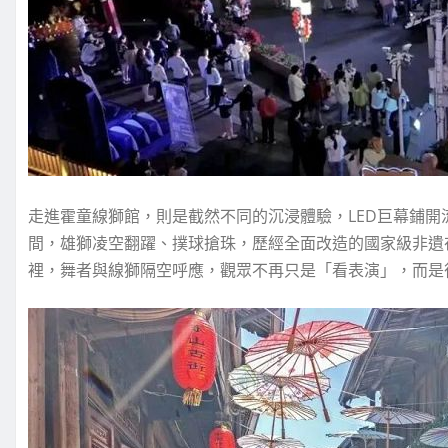
走進霍童線獅館，則是截然不同的沉浸體驗，LED巨幕鋪
間，雄獅凌空翻躍、撲球搶珠，歷經全面改造的國家級非遺
裡，舞者與線獅隔空呼應，觀眾不再只是「看表演」，而是