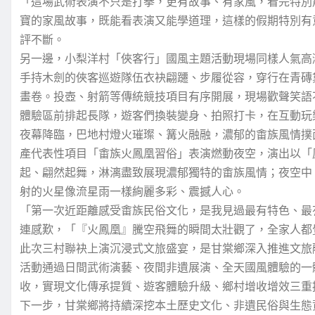
「這場武術表演不只是打拳，更有故事、有家風，看完特別
寶的家風故事，既能看表演又能學道理，這樣的假期特別有
評不斷。
另一邊，小梨洋村「俠客行」國風主題活動現場同樣人氣高
手持木劍的俠客巡遊隊伍衣袂翩躚、步履從容，穿行在青磚
畫卷。投壺、射箭等傳統競技項目有序開展，現場歡聲笑語不
體驗區前排起長隊，遊客們換裝變身、拍照打卡，在互動玩
夜幕降臨，巴地村燈火璀璨、篝火融融，濃郁的畬族風情撲
產代表性項目「畬族火鳳凰習俗」表演燃動夜空，演出以「
起、翩然起舞，淋漓盡致展現濃郁獨特的畬族風情；夜空中
射的火星像流星雨一樣絢麗多彩、震撼人心。
「第一次近距離感受畬族民俗文化，是我見過最有特色、最
連感歎，「『火鳳凰』騰空飛舞的瞬間太壯觀了，全家人都
此次三村聯袂上演沉浸式文旅盛宴，是甘棠鄉深入推進文旅
活動通過日間武術演藝、夜間非遺展演、全天國風體驗的一
收，實現文化傳承提質、遊客體驗升級、鄉村增收增效三重
下一步，甘棠鄉將持續深挖本土歷史文化、非遺民俗與生態