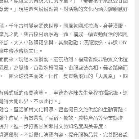
震撼，能感受到傳統文化的厚重。」「帶著孩子來感受甘國
意義。」現場遊客紛紛點贊，對活動的文化內涵與體驗感好
漲，千年古村變身武俠世界，國風氛圍感拉滿。身著漢服、
黛瓦之間，與古樸村落融為一體，構成一幅靈動鮮活的國風
斷，大人小孩踴躍參與，其樂融融；漢服妝造、非遺 DIY
樂中傳承傳統文化。
面而來，現場人頭攢動、氣氛熱烈。福建省級非物質文化遺
鳳凰」為脈絡，畬歌婉轉開篇、畬服盛裝亮相，舞者踏樂而
，一團火球騰空而起，化作一隻靈動飛舞的「火鳳凰」，四
有儀式感的夜間演藝。」寧德遊客陳先生全程拍攝記錄，連
覺得大開眼界、不虛此行。」
融合、盤活鄉村文化資源、豐富假日文旅供給的生動實踐。
體化佈局，有效帶動了民宿、餐飲、農特產品等全業態增
提升，進一步打響甘棠鄉村文旅知名度與美譽度。
資源優勢，不斷優化演藝內容、提升服務品質、完善配套設