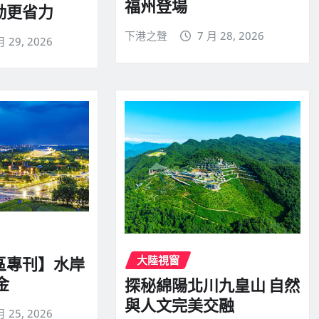
福州登場
勤更省力
下港之聲
7 月 28, 2026
月 29, 2026
大陸視窗
區專刊】水岸
金
探秘綿陽北川九皇山 自然
與人文完美交融
月 25, 2026