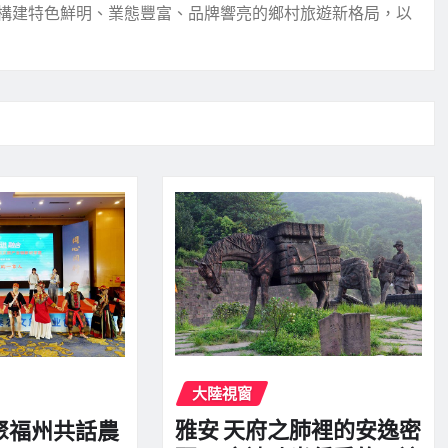
構建特色鮮明、業態豐富、品牌響亮的鄉村旅遊新格局，以
大陸視窗
雅安 天府之肺裡的安逸密
聚福州共話農