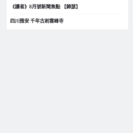
《讀者》8月號新聞焦點 【錦瑟】
四川雅安 千年古剎雲峰寺