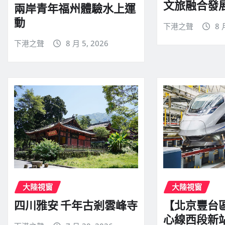
文旅融合發
兩岸青年福州體驗水上運
動
下港之聲
8 
下港之聲
8 月 5, 2026
大陸視窗
大陸視窗
四川雅安 千年古剎雲峰寺
【北京豐台
心線西段新