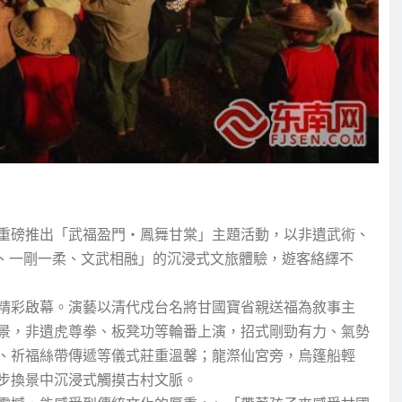
重磅推出「武福盈門・鳳舞甘棠」主題活動，以非遺武術、
夜、一剛一柔、文武相融」的沉浸式文旅體驗，遊客絡繹不
精彩啟幕。演藝以清代戍台名將甘國寶省親送福為敘事主
景，非遺虎尊拳、板凳功等輪番上演，招式剛勁有力、氣勢
、祈福絲帶傳遞等儀式莊重溫馨；龍漈仙宮旁，烏篷船輕
步換景中沉浸式觸摸古村文脈。