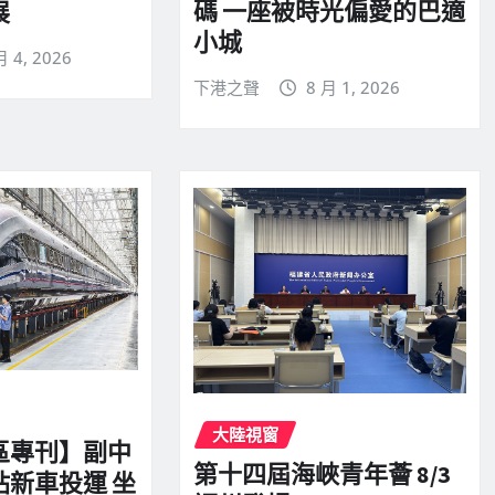
碼 一座被時光偏愛的巴適
展
小城
月 4, 2026
下港之聲
8 月 1, 2026
大陸視窗
區專刊】副中
第十四屆海峽青年薈 8/3
站新車投運 坐