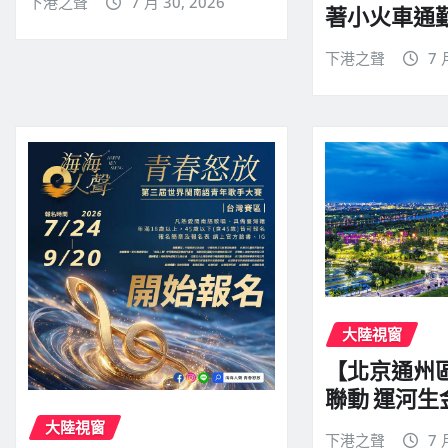
下港之聲
7 月 30, 2026
著小火車通
下港之聲
7 
大陸視窗
【北京通州
聯動 運河生
大陸視窗
下港之聲
7 