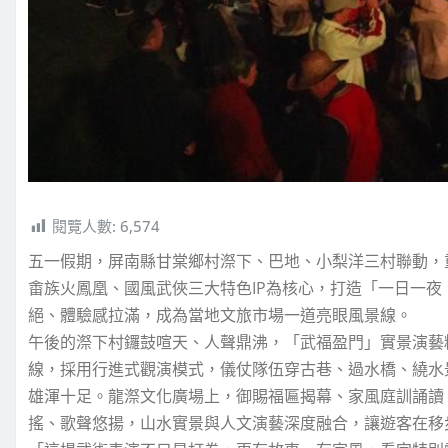
閱覽人數:
6,574
五一假期，屏南縣甘棠鄉村漈下、巴地、小梨洋三村聯動，
畬族火鳳凰、國風武俠三大特色IP為核心，打造「一日一
絕、體驗感拉滿，成為當地文旅市場一道亮眼風景線。
午後的漈下村鑼鼓喧天、人聲鼎沸，「武福盈門」實景演藝
線，採用行進式觀演模式，儀仗隊伍穿古巷、過水橋、繞水
雄渾十足。龍漈文化廣場上，御賜福匾揭幕、家風庭訓誦讀
搖、歌聲悠揚，山水實景與人文演藝深度融合，讓遊客在移