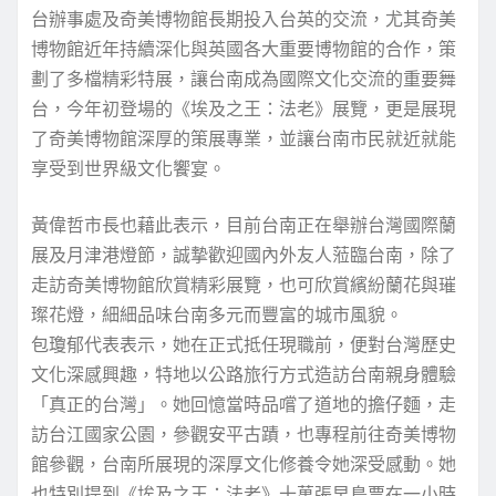
台辦事處及奇美博物館長期投入台英的交流，尤其奇美
博物館近年持續深化與英國各大重要博物館的合作，策
劃了多檔精彩特展，讓台南成為國際文化交流的重要舞
台，今年初登場的《埃及之王：法老》展覽，更是展現
了奇美博物館深厚的策展專業，並讓台南市民就近就能
享受到世界級文化饗宴。
黃偉哲市長也藉此表示，目前台南正在舉辦台灣國際蘭
展及月津港燈節，誠摯歡迎國內外友人蒞臨台南，除了
走訪奇美博物館欣賞精彩展覽，也可欣賞繽紛蘭花與璀
璨花燈，細細品味台南多元而豐富的城市風貌。
包瓊郁代表表示，她在正式抵任現職前，便對台灣歷史
文化深感興趣，特地以公路旅行方式造訪台南親身體驗
「真正的台灣」。她回憶當時品嚐了道地的擔仔麵，走
訪台江國家公園，參觀安平古蹟，也專程前往奇美博物
館參觀，台南所展現的深厚文化修養令她深受感動。她
也特別提到《埃及之王：法老》十萬張早鳥票在一小時