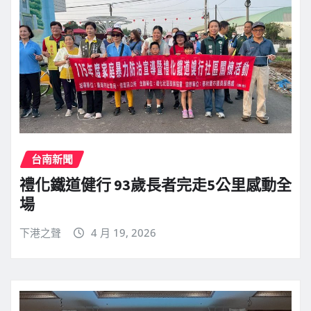
台南新聞
禮化鐵道健行 93歲長者完走5公里感動全
場
下港之聲
4 月 19, 2026