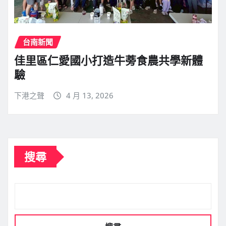
台南新聞
佳里區仁愛國小打造牛蒡食農共學新體
驗
下港之聲
4 月 13, 2026
搜尋