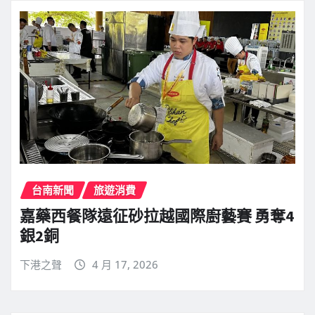
台南新聞
旅遊消費
嘉藥西餐隊遠征砂拉越國際廚藝賽 勇奪4
銀2銅
下港之聲
4 月 17, 2026