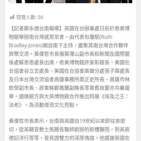
閱覽人數:
56
【記者鄭永德台南報導】英國在台辦事處日前於奇美博
物館舉辦南台灣感恩茶會，由代表包瓊郁(Ruth
Bradley-Jones)親自南下主持，邀集其南台灣合作夥伴
齊聚交流。黃偉哲市長偕葉澤山副市長和新聞及國際關
係處蘇恩恩處長出席，奇美博物館許家彰館長、美國在
台協會谷立言處長、美國在台協會高雄分處張子霖處長
及日本台灣交流協會高雄事務所奧正史所長、高雄市林
欽榮副市長、屏東縣鄞鳳蘭副縣長等貴賓政要亦共襄盛
舉。適逢館方與大英博物館合作推出特展《埃及之王：
法老》，為活動增添文化亮點。
黃偉哲市長表示，台南與英國自19世紀以來即往來密
切，從英籍宣教士馬雅各醫師創辦的新樓醫院，到英商
德記洋行等等，皆見證雙方的深厚情誼。他感謝英國在