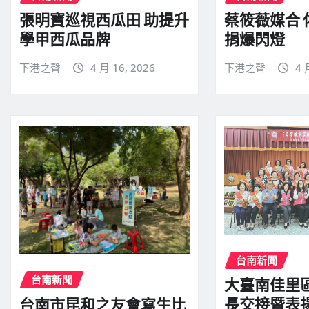
張明寶巡視西瓜田 助提升
蔡筱薇媒合
學甲西瓜品牌
捐爆閃燈
下港之聲
4 月 16, 2026
下港之聲
4 
台南新聞
台南新聞
大臺南佳里
長交接暨表
台南市昆和之友會寫生比