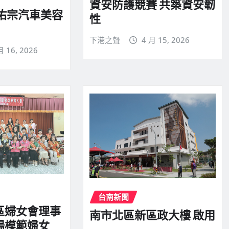
資安防護競賽 共築資安韌
 佑宗汽車美容
性
下港之聲
4 月 15, 2026
月 16, 2026
台南新聞
區婦女會理事
南市北區新區政大樓 啟用
揚模範婦女