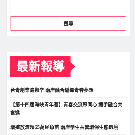
搜尋
最新報導
台青創業路艱辛 兩岸融合編織青春夢想
【第十四屆海峽青年薈】青春交流聚同心 攜手融合共
奮進
增殖放流超65萬尾魚苗 兩岸學生共營環保生態環境