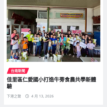
台南新聞
佳里區仁愛國小打造牛蒡食農共學新體
驗
下港之聲
4 月 13, 2026