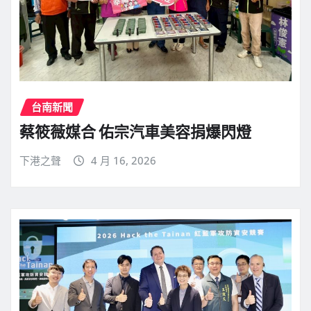
台南新聞
蔡筱薇媒合 佑宗汽車美容捐爆閃燈
下港之聲
4 月 16, 2026