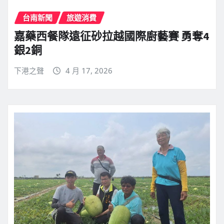
台南新聞
旅遊消費
嘉藥西餐隊遠征砂拉越國際廚藝賽 勇奪4
銀2銅
下港之聲
4 月 17, 2026