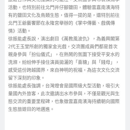
活動，也特別前往北門井仔腳鹽田，體驗雲嘉南濱海特
有的鹽田文化及鳥類生態，值得一提的是，還特別前往
北門王爺藝饗節在永隆宮舉辦的《掌中傳藝、戲偶傳
情》活動。
徐振能處長說，演出劇目《萬教風波仇》，為義興閣第
2代王玉堂所創的獨家金光戲，交流團成員們都是首次
親身參與「扮仙儀式」，在熱鬧的氛圍下接受平安水的
洗滌，紛紛伸手接住演員拋灑的「喜糖」與「錢母」，
感受這份跨越國界，來自神明的祝福，為這次文化交流
留下深刻的印象。
徐振能處長強調，台灣燈會是國際級大型活動，吸引大
量國內外旅客，此次邀請出水市參與，不僅是觀光與生
態交流的重要里程碑，也象徵雲嘉南濱海持續朝向國際
生態旅遊目的地邁進。