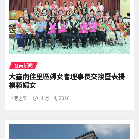
台南新聞
大臺南佳里區婦女會理事長交接暨表揚
模範婦女
下港之聲
4 月 14, 2026