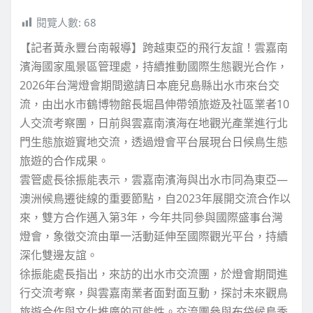
閱覽人數:
68
【記者黃永豐台南報導】跨越東亞的飛行友誼！雲嘉南
濱海國家風景區管理處，持續推動國際生態觀光合作，
2026年台灣燈會期間邀請日本鹿兒島縣出水市來台交
流，由出水市鶴博物館長堀昌伸帶領旅遊及社區業者10
人交流考察團，日前與雲嘉南濱海在地觀光產業進行北
門生態旅遊實地交流，透過燈會平台展現台日候鳥生態
旅遊的合作成果。
雲管處長徐振能表示，雲嘉南濱海與出水市同為東亞—
澳洲候鳥遷徙線的重要節點，自2023年展開交流合作以
來，雙方合作邁入第3年，今年共同參與國際盛事台灣
燈會，象徵交流由單一活動延伸至國際觀光平台，持續
深化雙邊友誼。
徐振能處長指出，來訪的出水市交流團，於燈會期間進
行交流考察，與雲嘉南業者面對面互動，探討未來觀鳥
旅遊合作與文化推廣的可能性。交流團參與布袋候鳥季