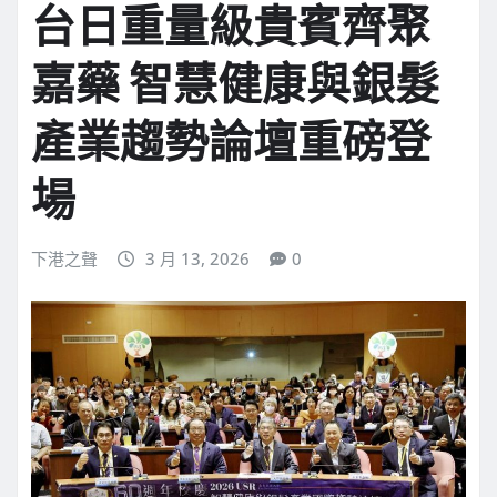
台日重量級貴賓齊聚
嘉藥 智慧健康與銀髮
產業趨勢論壇重磅登
場
下港之聲
3 月 13, 2026
0