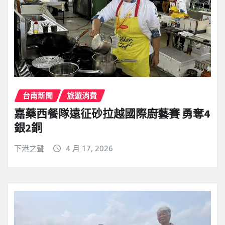
台南新聞
旅遊消費
嘉藥西餐隊遠征砂拉越國際廚藝賽 勇奪4
銀2銅
下港之聲
4 月 17, 2026