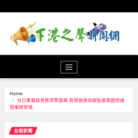
Skip
to
content
Home
台日重量級貴賓齊聚嘉藥 智慧健康與銀髮產業趨勢論
壇重磅登場
台南新聞