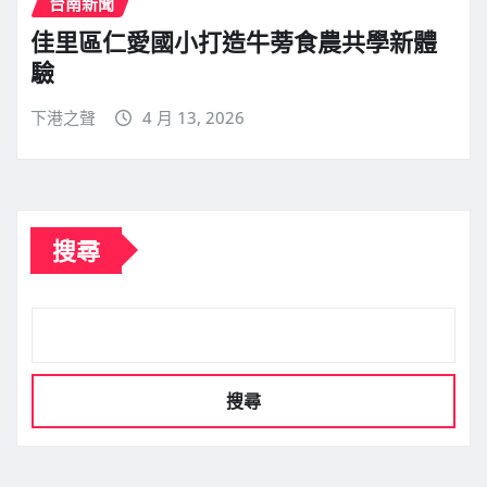
台南新聞
佳里區仁愛國小打造牛蒡食農共學新體
驗
下港之聲
4 月 13, 2026
搜尋
搜尋