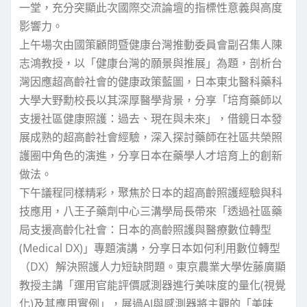
一堂，充分突顯此次國際交流論壇的指標性意義與高度
影響力。
上午場次由國策顧問暨健康台灣推動委員會副召集人陳
志鴻教授，以「健康台灣的願景與推展」為題，剖析台
灣因應超高齡社會的健康政策藍圖，日本東北醫科藥科
大學大野勳校長以其深厚醫學背景，分享「培育藥師以
支援社區健康照護：過去、現在與未來」，借鏡日本發
展成熟的超高齡社會經驗，深入探討藥師在社區共榮照
護圈中角色的演進，分享日本在藥學人才培育上的創新
做法。
下午議程同樣精彩，聚焦於日本的超高齡照護經驗與科
技應用，八王子藥劑中心三溝學局長帶來「透過社區藥
局支援高齡化社會：日本的高齡照護與醫療數位轉型
(Medical DX)」專題演講，分享日本如何利用數位轉型
（DX）解決照護人力短缺問題。東京農業大學佐藤廣顯
教授主講「運用官能評價感測器進行美味度的量化(視覺
化)及其應用實例」，展過AI與感測器將主觀的「美味