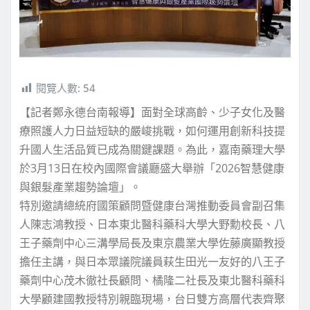
閱覽人數:
54
【記者鄭永德台南報導】面對全球高齡、少子女化及醫
療照護人力日益短缺的嚴峻挑戰，如何運用創新科技提
升國人生活品質已成為關鍵課題。為此，嘉南藥理大學
於3月13日在校內國際會議廳盛大舉辦「2026智慧健康
與銀髮產業趨勢論壇」。
特別邀請總統府國策顧問暨健康台灣推動委員會副召集
人陳志鴻教授、日本東北醫科藥科大學大野勳校長、八
王子藥劑中心三溝學局長及東京農業大學佐藤廣顯教授
擔任主講，與日本眾議院議員萩生田光一友好的八王子
藥劑中心茂木徹社長顧問、橘隆二社長及東北醫科藥科
大學顧建國教授特別親臨現場，台日雙方高層代表齊聚