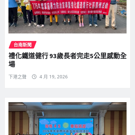
台南新聞
禮化鐵道健行 93歲長者完走5公里感動全
場
下港之聲
4 月 19, 2026