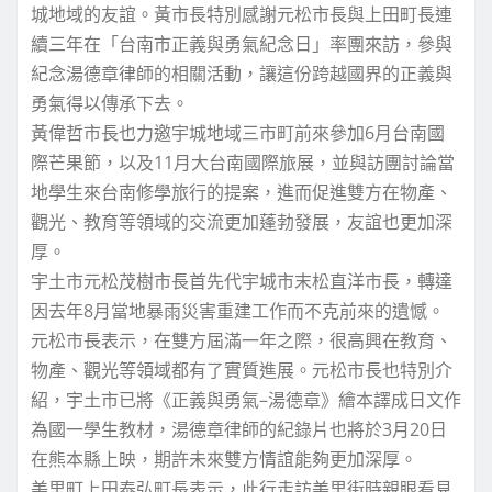
城地域的友誼。黃市長特別感謝元松市長與上田町長連
續三年在「台南市正義與勇氣紀念日」率團來訪，參與
紀念湯德章律師的相關活動，讓這份跨越國界的正義與
勇氣得以傳承下去。
黃偉哲市長也力邀宇城地域三市町前來參加6月台南國
際芒果節，以及11月大台南國際旅展，並與訪團討論當
地學生來台南修學旅行的提案，進而促進雙方在物產、
觀光、教育等領域的交流更加蓬勃發展，友誼也更加深
厚。
宇土市元松茂樹市長首先代宇城市末松直洋市長，轉達
因去年8月當地暴雨災害重建工作而不克前來的遺憾。
元松市長表示，在雙方屆滿一年之際，很高興在教育、
物產、觀光等領域都有了實質進展。元松市長也特別介
紹，宇土市已將《正義與勇氣–湯德章》繪本譯成日文作
為國一學生教材，湯德章律師的紀錄片也將於3月20日
在熊本縣上映，期許未來雙方情誼能夠更加深厚。
美里町上田泰弘町長表示，此行走訪美里街時親眼看見