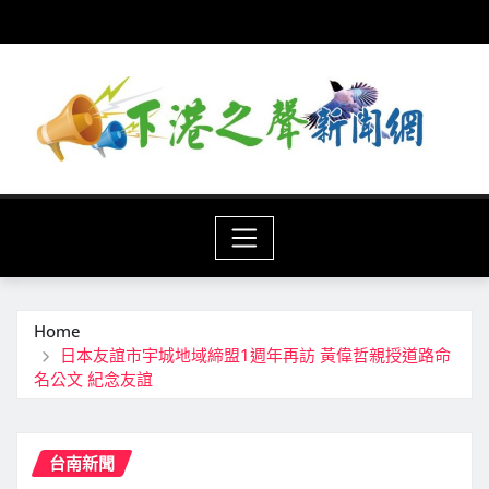
Skip
to
content
Home
日本友誼市宇城地域締盟1週年再訪 黃偉哲親授道路命
名公文 紀念友誼
台南新聞