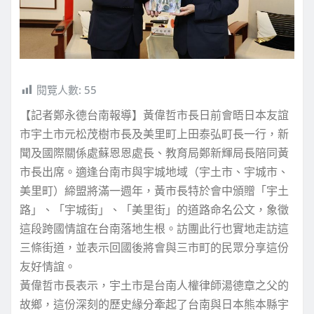
閱覽人數:
55
【記者鄭永德台南報導】黃偉哲市長日前會晤日本友誼
市宇土市元松茂樹市長及美里町上田泰弘町長一行，新
聞及國際關係處蘇恩恩處長、教育局鄭新輝局長陪同黃
市長出席。適逢台南市與宇城地域（宇土市、宇城市、
美里町）締盟將滿一週年，黃市長特於會中頒贈「宇土
路」、「宇城街」、「美里街」的道路命名公文，象徵
這段跨國情誼在台南落地生根。訪團此行也實地走訪這
三條街道，並表示回國後將會與三市町的民眾分享這份
友好情誼。
黃偉哲市長表示，宇土市是台南人權律師湯德章之父的
故鄉，這份深刻的歷史緣分牽起了台南與日本熊本縣宇