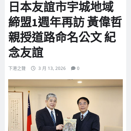
日本友誼市宇城地域
締盟1週年再訪 黃偉哲
親授道路命名公文 紀
念友誼
下港之聲
3 月 13, 2026
0