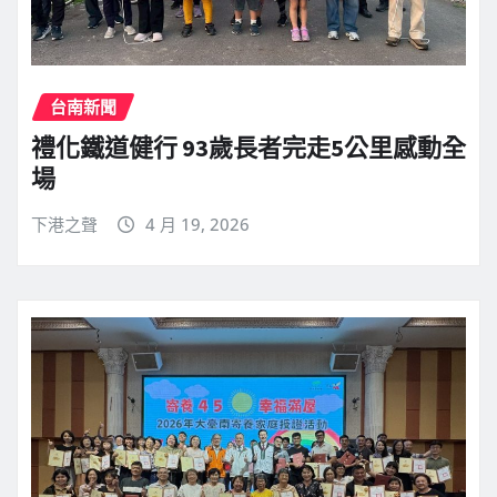
台南新聞
禮化鐵道健行 93歲長者完走5公里感動全
場
下港之聲
4 月 19, 2026