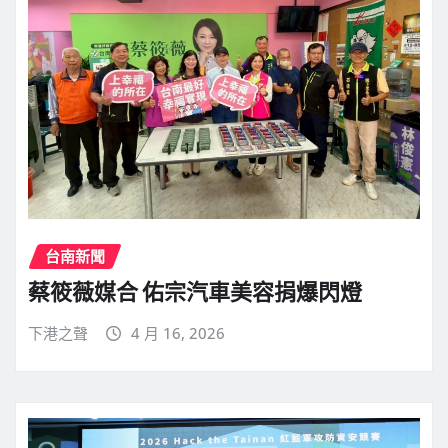
台南新聞
蔡筱薇媒合 佑宗汽車美容捐爆閃燈
下港之聲
4 月 16, 2026