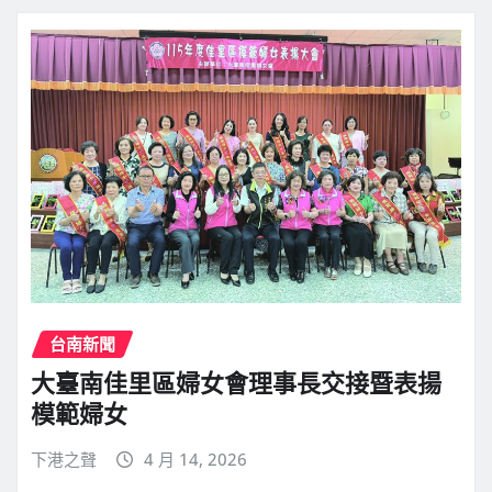
台南新聞
大臺南佳里區婦女會理事長交接暨表揚
模範婦女
下港之聲
4 月 14, 2026