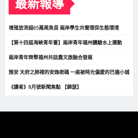
最新報導
增殖放流超65萬尾魚苗 兩岸學生共營環保生態環境
【第十四屆海峽青年薈】兩岸青年福州體驗水上運動
兩岸青年齊聚福州共話農文旅融合發展
雅安 天府之肺裡的安逸密碼 一座被時光偏愛的巴適小城
《讀者》8月號新聞焦點 【錦瑟】