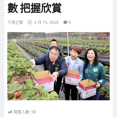
數 把握欣賞
下港之聲
3 月 15, 2026
0
閱覽人數:
58