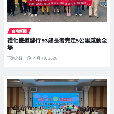
台南新聞
禮化鐵道健行 93歲長者完走5公里感動全
場
下港之聲
4 月 19, 2026