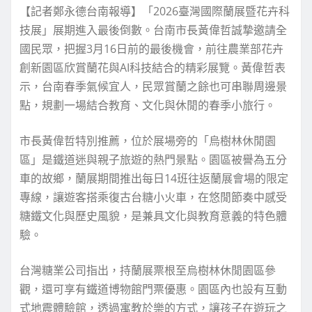
【記者鄭永德台南報導】「2026臺灣國際蘭展暨花卉科
技展」展期進入最後倒數。台南市長黃偉哲誠摯邀請全
國民眾，把握3月16日前的最後機會，前往農業部花卉
創新園區欣賞蘭花與AI科技結合的精彩展覽。黃偉哲表
示，台南春季氣候宜人，民眾賞蘭之餘也可串聯周邊景
點，規劃一場結合教育、文化與休閒的春季小旅行。
市長黃偉哲特別推薦，位於展場旁的「烏樹林休閒園
區」是鐵道迷與親子旅遊的熱門景點。園區被譽為五分
車的故鄉，蘭展期間推出每日14班往返蘭展會場的限定
專線，讓遊客搭乘復古台糖小火車，在悠閒節奏中感受
糖鐵文化與歷史風貌，是兼具文化與教育意義的特色體
驗。
台灣糖業公司指出，持蘭展票根至烏樹林休閒園區參
觀，還可享有鐵道博物館門票優惠。園區內也設有互動
式地震體驗館，透過寓教於樂的方式，讓孩子在遊玩之