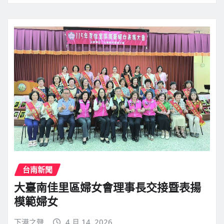
台南新聞
大臺南佳里區婦女會理事長交接暨表揚
模範婦女
下港之聲
4 月 14, 2026