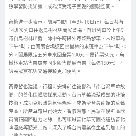
餘學習防災知識，成為深受親子喜愛的體驗空間。
台糖進一步表示，蘭展期間（至3月16日止）每日共有
14班次列車往返烏樹林與蘭展會場。首班列車於上午9
時自烏樹林出發，除中午時段外每整點發車，末班車為
下午4時；由蘭展會場返回烏樹林的末班車為下午4時30
分。蘭展限定五分車來回全票100元、優待票50元，烏
樹林車站售票處亦同步販售蘭展門票（每張150元），
讓民眾賞花與交通接駁更加便利。
黃偉哲也建議，行程可安排前往被譽為「南台灣草莓故
鄉」的善化區體驗採果活動。台南草莓憑藉成熟的栽培
技術，成功克服熱帶氣候條件，成為全台最南端的草莓
產區，所產草莓果實碩大、香氣濃郁。民眾在後壁區欣
賞蘭花國際魅力之餘，也可順遊善化草莓園或造訪善化
啤酒廠等觀光工廠，深入了解台南農業從生產到加工的
完整產業鏈。