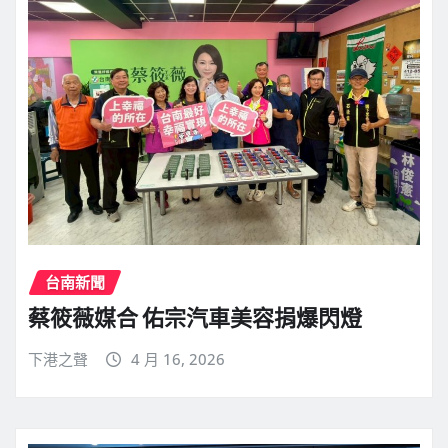
台南新聞
蔡筱薇媒合 佑宗汽車美容捐爆閃燈
下港之聲
4 月 16, 2026