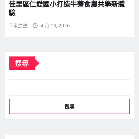
佳里區仁愛國小打造牛蒡食農共學新體
驗
下港之聲
4 月 13, 2026
搜尋
搜尋