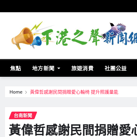
Skip
to
content
焦點
地方新聞
旅遊消費
社團公益
Home
黃偉哲感謝民間捐贈愛心輪椅 提升照護量能
台南新聞
黃偉哲感謝民間捐贈愛