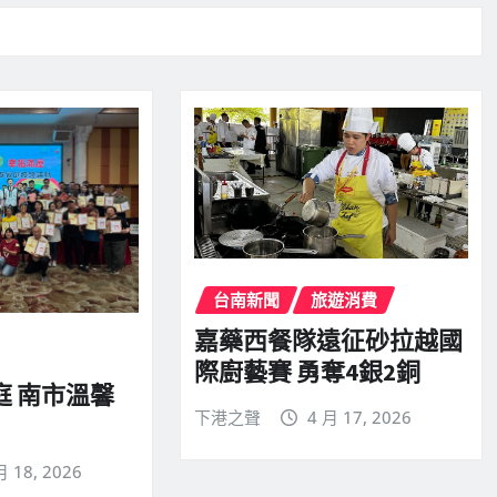
台南新聞
旅遊消費
嘉藥西餐隊遠征砂拉越國
際廚藝賽 勇奪4銀2銅
庭 南市溫馨
下港之聲
4 月 17, 2026
月 18, 2026