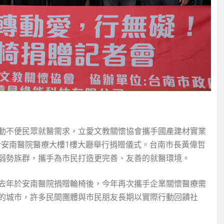
動不便民眾就醫需求，立愛文教關懷協會攜手國產建材實業
午於安南醫院醫療大樓1樓大廳舉行捐贈儀式。台南市長黃偉哲
弱勢族群，攜手為市民打造更完善、友善的就醫環境。
去年於安南醫院捐贈輪椅後，今年再次攜手企業關懷醫療需
的城市，許多民間團體與市民朋友長期以實際行動回饋社