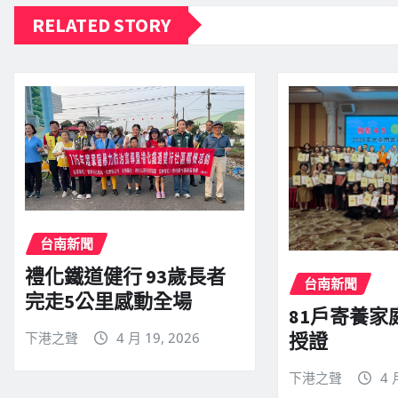
RELATED STORY
台南新聞
禮化鐵道健行 93歲長者
台南新聞
完走5公里感動全場
81戶寄養家
授證
下港之聲
4 月 19, 2026
下港之聲
4 