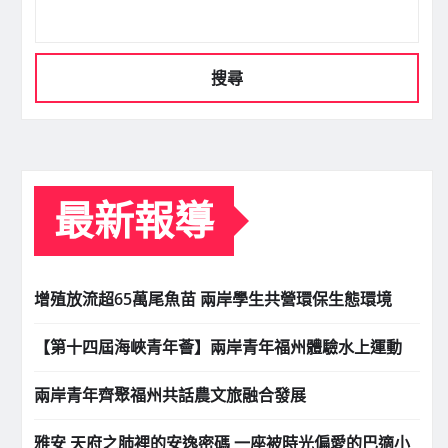
搜尋
最新報導
增殖放流超65萬尾魚苗 兩岸學生共營環保生態環境
【第十四屆海峽青年薈】兩岸青年福州體驗水上運動
兩岸青年齊聚福州共話農文旅融合發展
雅安 天府之肺裡的安逸密碼 一座被時光偏愛的巴適小