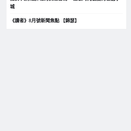
城
《讀者》8月號新聞焦點 【錦瑟】