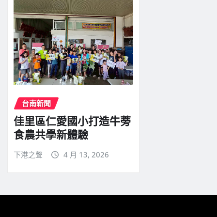
台南新聞
佳里區仁愛國小打造牛蒡
食農共學新體驗
下港之聲
4 月 13, 2026