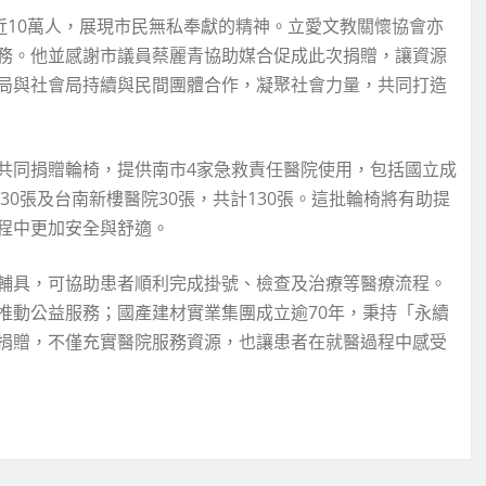
近10萬人，展現市民無私奉獻的精神。立愛文教關懷協會亦
務。他並感謝市議員蔡麗青協助媒合促成此次捐贈，讓資源
局與社會局持續與民間團體合作，凝聚社會力量，共同打造
共同捐贈輪椅，提供南市4家急救責任醫院使用，包括國立成
30張及台南新樓醫院30張，共計130張。這批輪椅將有助提
程中更加安全與舒適。
輔具，可協助患者順利完成掛號、檢查及治療等醫療流程。
推動公益服務；國產建材實業集團成立逾70年，秉持「永續
捐贈，不僅充實醫院服務資源，也讓患者在就醫過程中感受