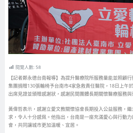
閱覽人數:
58
【記者鄭永德台南報導】為提升醫療院所服務量能並照顧行
集團捐贈130張輪椅予台南市4家急救責任醫院，18日上
出席見證並頒贈感謝狀，感謝民間團體長期關懷醫療服務與
黃偉哲表示，感謝立愛文教關懷協會長期投入公益服務，繼
求，令人十分感佩。他指出，台南是一座充滿愛心與行動力
會，共同讓城市更加溫暖、宜居。