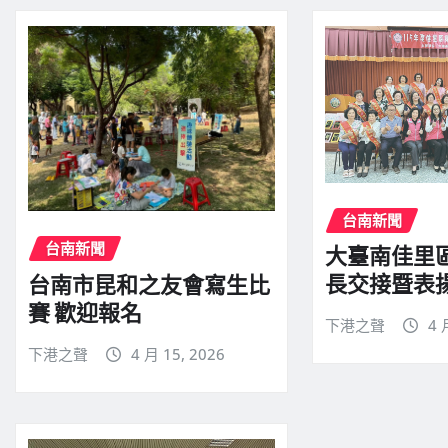
台南新聞
台南新聞
大臺南佳里
長交接暨表
台南市昆和之友會寫生比
賽 歡迎報名
下港之聲
4 
下港之聲
4 月 15, 2026