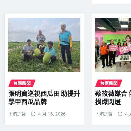
台南新聞
台南新聞
張明寶巡視西瓜田 助提升
蔡筱薇媒合
學甲西瓜品牌
捐爆閃燈
下港之聲
4 月 16, 2026
下港之聲
4 