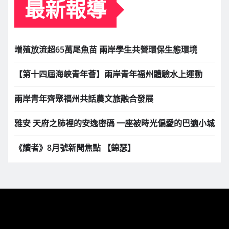
最新報導
增殖放流超65萬尾魚苗 兩岸學生共營環保生態環境
【第十四屆海峽青年薈】兩岸青年福州體驗水上運動
兩岸青年齊聚福州共話農文旅融合發展
雅安 天府之肺裡的安逸密碼 一座被時光偏愛的巴適小城
《讀者》8月號新聞焦點 【錦瑟】