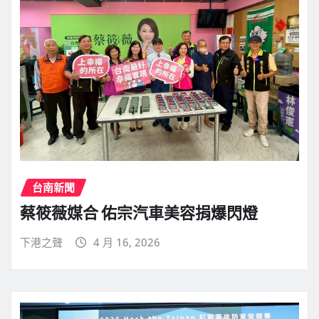
台南新聞
蔡筱薇媒合 佑宗汽車美容捐爆閃燈
下港之聲
4 月 16, 2026