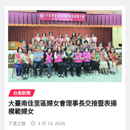
台南新聞
大臺南佳里區婦女會理事長交接暨表揚
模範婦女
下港之聲
4 月 14, 2026