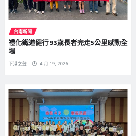
台南新聞
禮化鐵道健行 93歲長者完走5公里感動全
場
下港之聲
4 月 19, 2026