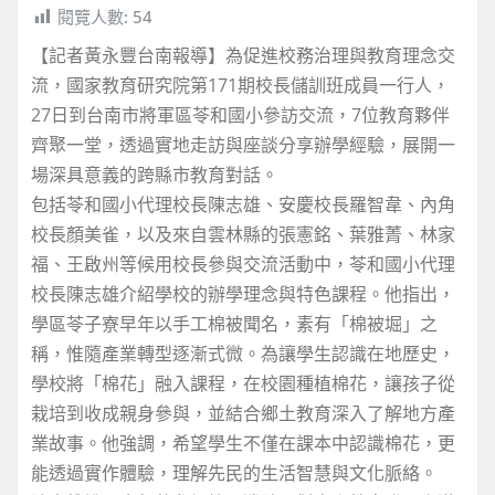
閱覽人數:
54
【記者黃永豐台南報導】為促進校務治理與教育理念交
流，國家教育研究院第171期校長儲訓班成員一行人，
27日到台南市將軍區苓和國小參訪交流，7位教育夥伴
齊聚一堂，透過實地走訪與座談分享辦學經驗，展開一
場深具意義的跨縣市教育對話。
包括苓和國小代理校長陳志雄、安慶校長羅智韋、內角
校長顏美雀，以及來自雲林縣的張憲銘、葉雅菁、林家
福、王啟州等候用校長參與交流活動中，苓和國小代理
校長陳志雄介紹學校的辦學理念與特色課程。他指出，
學區苓子寮早年以手工棉被聞名，素有「棉被堀」之
稱，惟隨產業轉型逐漸式微。為讓學生認識在地歷史，
學校將「棉花」融入課程，在校園種植棉花，讓孩子從
栽培到收成親身參與，並結合鄉土教育深入了解地方產
業故事。他強調，希望學生不僅在課本中認識棉花，更
能透過實作體驗，理解先民的生活智慧與文化脈絡。