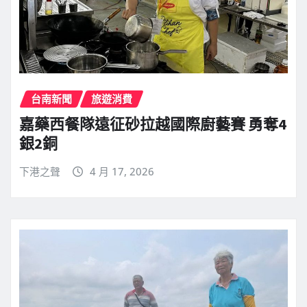
台南新聞
旅遊消費
嘉藥西餐隊遠征砂拉越國際廚藝賽 勇奪4
銀2銅
下港之聲
4 月 17, 2026