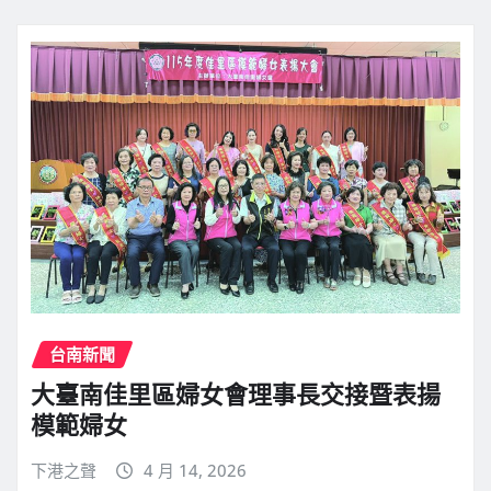
台南新聞
大臺南佳里區婦女會理事長交接暨表揚
模範婦女
下港之聲
4 月 14, 2026