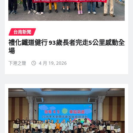
台南新聞
禮化鐵道健行 93歲長者完走5公里感動全
場
下港之聲
4 月 19, 2026