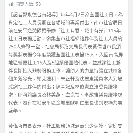
閱覽人數:
58
【記者鄭永德台南報導】每年4月2日為全國社工日，為
肯定社工人員長期在各領域的專業付出，南市社會局日
前在安平遊憩碼頭舉辦「社工有愛、城市有光」115年
社工日表揚活動，邀集全市社福網絡夥伴及社工人員約
250人齊聚一堂。社會局郭乃文局長代表黃偉哲市長頒
發獎狀表揚今年度榮獲全國社工表揚15人、入圍南高屏
地區績優社工16人及5組績優團體代表，並感謝社工夥
伴長期投入弱勢服務工作，讓助人的力量持續在城市各
個角落發光。穎艾達利、朱正軒及沈震東議員本人到場
感謝社工夥伴的付出；陳亭妃及林俊憲立法委員服務
處、邱莉莉議長及林美燕、盧崑福、李啟維議員服務處
代表，還有在地安平區金城里歐明仁里長也到現場共襄
盛舉。
黃偉哲市長表示，社工服務領域涵蓋兒少保護、家庭支