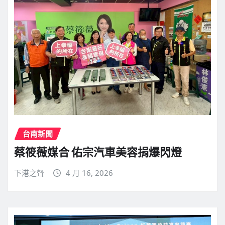
台南新聞
蔡筱薇媒合 佑宗汽車美容捐爆閃燈
下港之聲
4 月 16, 2026