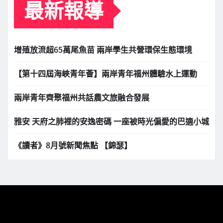
最新報導
增殖放流超65萬尾魚苗 兩岸學生共營環保生態環境
【第十四屆海峽青年薈】兩岸青年福州體驗水上運動
兩岸青年齊聚福州共話農文旅融合發展
雅安 天府之肺裡的安逸密碼 一座被時光偏愛的巴適小城
《讀者》8月號新聞焦點 【錦瑟】