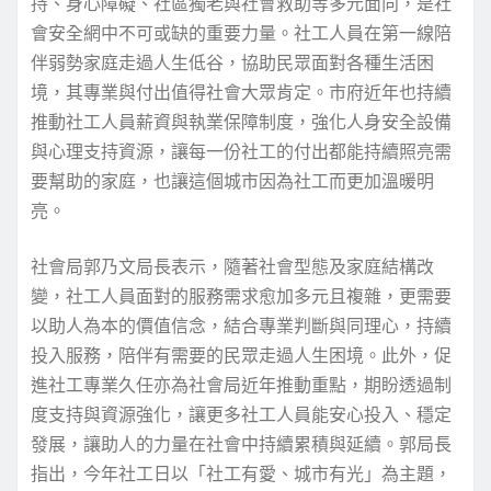
持、身心障礙、社區獨老與社會救助等多元面向，是社
會安全網中不可或缺的重要力量。社工人員在第一線陪
伴弱勢家庭走過人生低谷，協助民眾面對各種生活困
境，其專業與付出值得社會大眾肯定。市府近年也持續
推動社工人員薪資與執業保障制度，強化人身安全設備
與心理支持資源，讓每一份社工的付出都能持續照亮需
要幫助的家庭，也讓這個城市因為社工而更加溫暖明
亮。
社會局郭乃文局長表示，隨著社會型態及家庭結構改
變，社工人員面對的服務需求愈加多元且複雜，更需要
以助人為本的價值信念，結合專業判斷與同理心，持續
投入服務，陪伴有需要的民眾走過人生困境。此外，促
進社工專業久任亦為社會局近年推動重點，期盼透過制
度支持與資源強化，讓更多社工人員能安心投入、穩定
發展，讓助人的力量在社會中持續累積與延續。郭局長
指出，今年社工日以「社工有愛、城市有光」為主題，