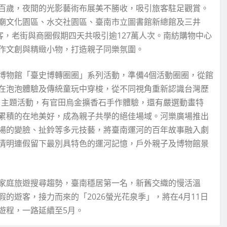
百歲，夜間的光影藝術布展美不勝收，吸引旅客駐足觀賞。
廟文化園區、水交社園區、臺南市立圖書館新總館及三井
客，老街與商圈假期四天共吸引逾127萬人次。南紡購物中心
作文創與精緻小物，打造親子同樂氛圍。
博物館「臺史博轉圈圈」系列活動，準備4個活動圈圈，從館
在泡泡體驗及傳統童玩中穿梭，從不同視角重新認識台灣歷
好」主題活動，有官田烏金擴香石手作體驗，還有嚴選動畫特
累積的在地美好，成為親子共學的絕佳場域。河樂廣場推出
場的變臉、扯鈴等多元技藝，將臺南運河的百年故事融入劇
清明連假留下最別具特色的運河記憶，戶外親子及博物館景
家庭旅遊搜尋趨勢，臺南穩居第一名，新舊交織的慢活溫
的遊客，接力而來的「2026螢光花泉季」，將在4月11日
遊程，一路延續至5月。