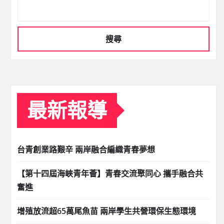
搜尋
最新報導
台青創業路艱辛 兩岸融合編織青春夢想
【第十四屆海峽青年薈】青春交流聚同心 攜手融合共
奮進
增殖放流超65萬尾魚苗 兩岸學生共營環保生態環境