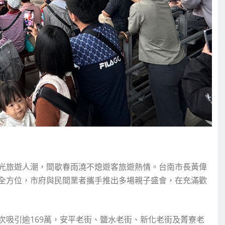
光旅遊人潮，間歇春雨澆不熄遊客旅遊熱情。台南市長黃偉
全方位，市府與民間業者攜手推出多場親子盛會，在充滿歡
次吸引逾169萬，安平老街、鹽水老街、新化老街及菁寮老