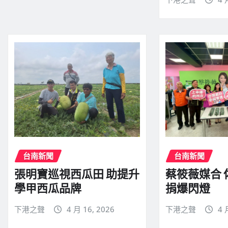
台南新聞
台南新聞
張明寶巡視西瓜田 助提升
蔡筱薇媒合
學甲西瓜品牌
捐爆閃燈
下港之聲
4 月 16, 2026
下港之聲
4 