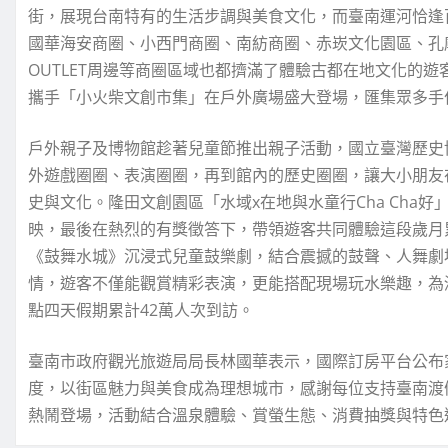
街，展現台南特有的生活步調與美食文化，而臺南運河恰逢
國華海安商圈、小西門商圈、南紡商圈、赤崁文化園區、孔
OUTLET周邊等商圈區域也都擠滿了體驗古都在地文化的遊
攜手「小火柴文創市集」在戶外廣場盛大登場，匯集眾多手
戶外親子及博物館趁著兒童節推出親子活動，國立臺灣歷史
外遊戲圈圈、表演圈圈，再到館內的歷史圈圈，讓大小朋友
史與文化。隆田文創園區「水域x在地與水童行Cha Cha
映，最後在熱烈的有獎徵答下，帶領遊客共同體驗這段歲月
《鼓舞水城》沉浸式兒童鼓樂劇，結合震撼的鼓聲、人舞劇
情，遊客不僅能觀賞精彩表演，更能搭配現場玩水樂趣，為
點四天假期累計42萬人次到訪。
臺南市政府觀光旅遊局局長林國華表示，國際訂房平台公布
度，以街區魅力與美食成為理想城市，感謝每位支持臺南渡假
熱鬧登場，活動結合溫泉體驗、賞螢生態、消費抽獎與特色