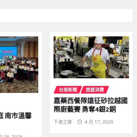
台南新聞
旅遊消費
嘉藥西餐隊遠征砂拉越國
際廚藝賽 勇奪4銀2銅
庭 南市溫馨
下港之聲
4 月 17, 2026
月 18, 2026