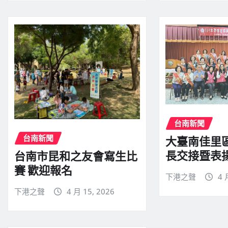
台南新聞
台南新聞
大臺南佳里
長交接暨表
台南市昆和之友會寫生比
賽 歡迎報名
下港之聲
4 
下港之聲
4 月 15, 2026