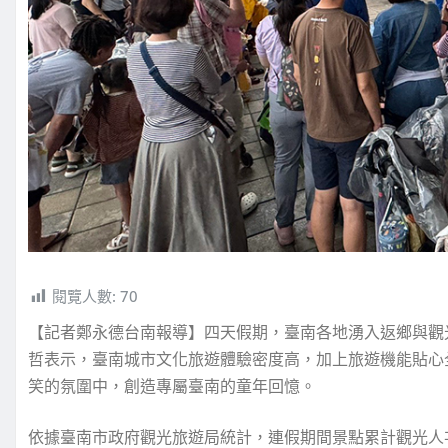
閱覽人數:
70
【記者鄭永德台南報導】四天假期，臺南各地湧入返鄉與觀
哲表示，臺南城市文化旅遊體驗密度高，加上旅遊機能貼心
笑的氛圍中，創造專屬臺南的童年回憶。
依據臺南市政府觀光旅遊局統計，連假期間景點累計觀光人