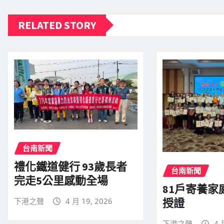
RELATED STORY
台南新聞
禮化鐵道健行 93歲長者
台南新聞
完走5公里感動全場
81戶寄養家
授證
下港之聲
4 月 19, 2026
下港之聲
4 