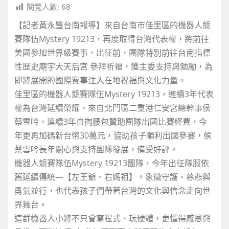
閱覽人數:
68
【記者黃永豐台南報導】來自台南市佳里區的機器人競
賽隊伍Mystery 19213，再度取得台灣代表權，將前往
美國參加世界級賽事，出征前，團隊特別前往台南指標
性歷史廟宇大天后宮 參拜祈福，獲主委支持與勉勵，為
即將展開的國際賽事注入在地祝福與文化力量。
佳里區的機器人競賽隊伍Mystery 19213，連續3年代表
權為台灣延續榮耀，來自北門區二重港仁安宮總幹事侯
蔡雪吟，連續3年自掏腰包贊助團隊出國比賽經費，今
年更再加碼新台幣30萬元，協助孩子順利出國參賽，侯
蔡雪吟長年關心與支持團隊發展，備受好評。
機器人競賽隊伍Mystery 19213團隊，今年出征隊服依
舊延續傳統—【左王爺、右媽祖】。象徵守護、慈悲與
勇氣並行，也代表孩子們帶著台灣的文化與信念走向世
界舞台。
這群機器人小將不只會寫程式、玩硬體，更懂得感恩與