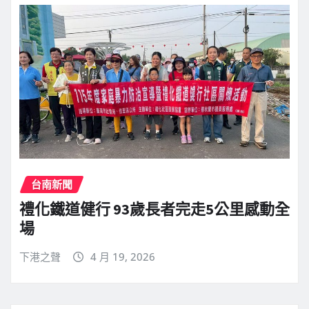
台南新聞
禮化鐵道健行 93歲長者完走5公里感動全
場
下港之聲
4 月 19, 2026