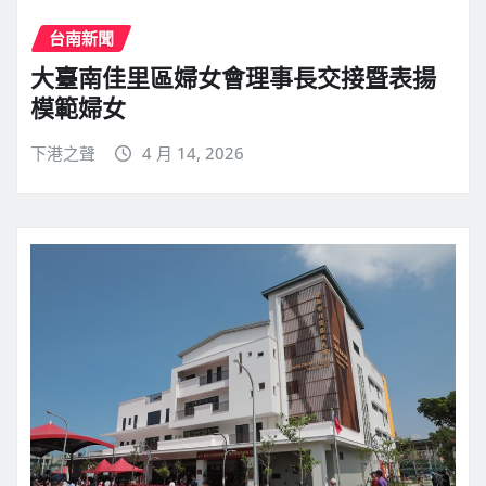
台南新聞
大臺南佳里區婦女會理事長交接暨表揚
模範婦女
下港之聲
4 月 14, 2026