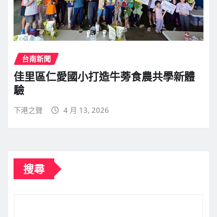
台南新聞
佳里區仁愛國小打造牛蒡食農共學新體
驗
下港之聲
4 月 13, 2026
搜尋