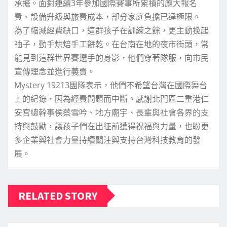
承擔。面對連續3年參加國際賽事所累積的龐大報名
費、設備升級與旅費成本，部分家庭負擔已達極限。
為了縮減經費缺口，這群孩子在訓練之餘，更主動挽起
袖子，動手烘焙手工餅乾。在台南在地的夜市街頭，常
能見到這群世界賽選手的身影，他們穿著隊服，向市民
宣傳理念並進行義賣。
Mystery 19213團隊表示，他們不希望台灣在國際舞台
上的紀錄，因為經費問題而中斷。感謝北門區二重港仁
安宮總幹事侯蔡雪吟、地方廟宇、長輩與社會各界的支
持與鼓勵，讓孩子們在出征前獲得祝福與力量，也盼更
多企業與社會力量持續關注與支持台灣科技教育的發
展。
RELATED STORY