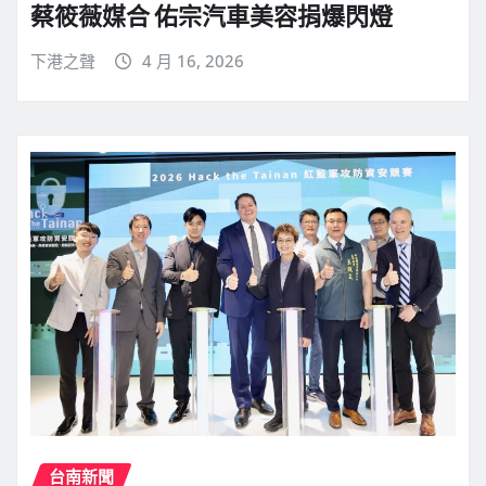
蔡筱薇媒合 佑宗汽車美容捐爆閃燈
下港之聲
4 月 16, 2026
台南新聞