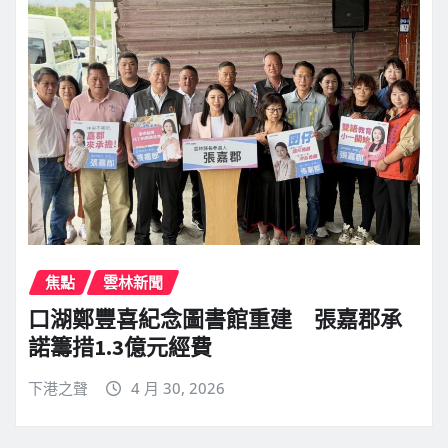
焦點
雲林新聞
口湖鄭豐喜紀念圖書館重建 張嘉郡承
諾籌措1.3億元經費
下港之聲
4 月 30, 2026