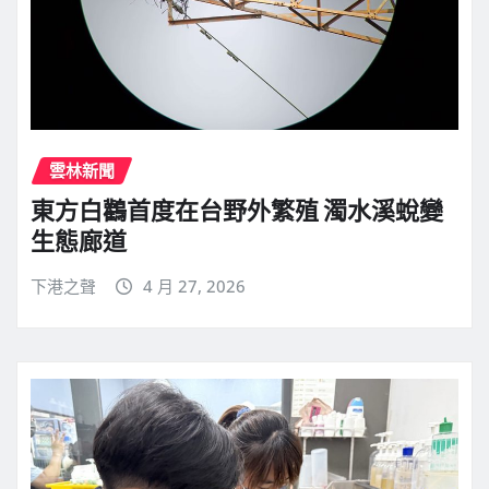
雲林新聞
東方白鸛首度在台野外繁殖 濁水溪蛻變
生態廊道
下港之聲
4 月 27, 2026