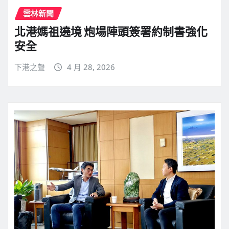
雲林新聞
北港媽祖遶境 炮場陣頭簽署約制書強化
安全
下港之聲
4 月 28, 2026