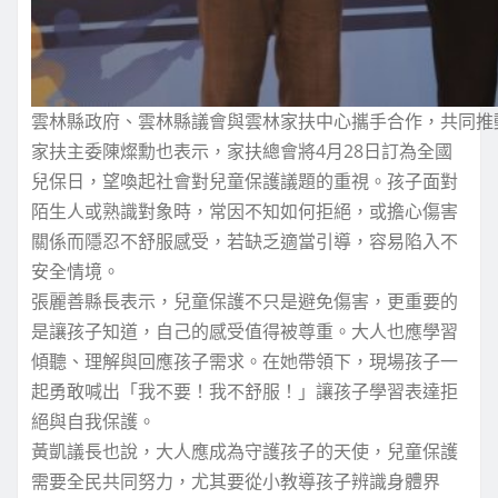
雲林縣政府、雲林縣議會與雲林家扶中心攜手合作，共同推
家扶主委陳燦勳也表示，家扶總會將4月28日訂為全國
兒保日，望喚起社會對兒童保護議題的重視。孩子面對
陌生人或熟識對象時，常因不知如何拒絕，或擔心傷害
關係而隱忍不舒服感受，若缺乏適當引導，容易陷入不
安全情境。
張麗善縣長表示，兒童保護不只是避免傷害，更重要的
是讓孩子知道，自己的感受值得被尊重。大人也應學習
傾聽、理解與回應孩子需求。在她帶領下，現場孩子一
起勇敢喊出「我不要！我不舒服！」讓孩子學習表達拒
絕與自我保護。
黃凱議長也說，大人應成為守護孩子的天使，兒童保護
需要全民共同努力，尤其要從小教導孩子辨識身體界