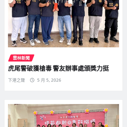
雲林新聞
虎尾警破獲槍毒 警友辦事處頒獎力挺
下港之聲
5 月 5, 2026