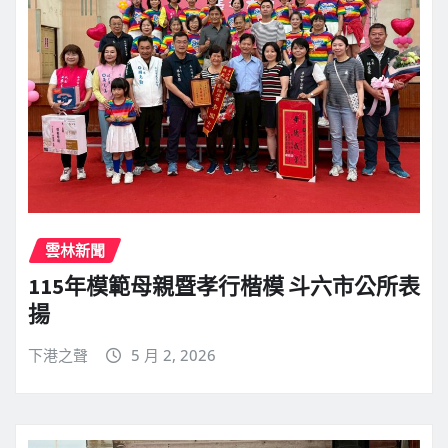
雲林新聞
115年模範母親暨孝行楷模 斗六市公所表
揚
下港之聲
5 月 2, 2026