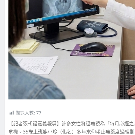
閱覽人數:
77
【記者張朝福嘉義報導】許多女性將經痛視為「每月必經之
危機。35歲上班族小珍（化名）多年來仰賴止痛藥度過經