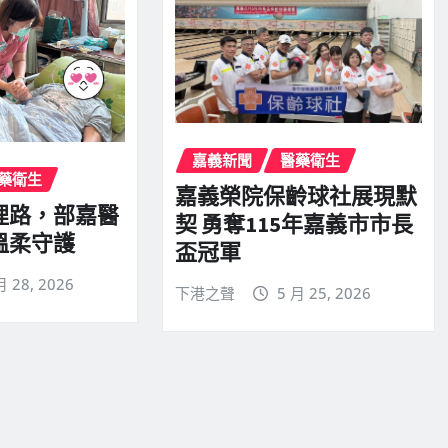
嘉義新聞
醫藥衛生
藥衛生
嘉義榮院保齡球社展現默
哩路，部嘉醫
契 勇奪115年嘉義市市長
溫柔守護
盃冠軍
月 28, 2026
下港之聲
5 月 25, 2026