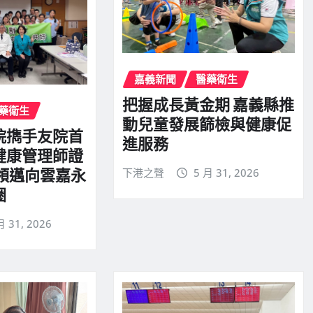
嘉義新聞
醫藥衛生
把握成長黃金期 嘉義縣推
藥衛生
動兒童發展篩檢與健康促
院擕手友院首
進服務
健康管理師證
下港之聲
5 月 31, 2026
引領邁向雲嘉永
圈
月 31, 2026