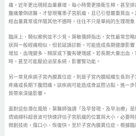
痛。近年更出現經血量暴增、每小時需更換衛生棉，甚至排
腹痛暈倒送醫，才發現罹患子宮肌瘤，且已引發嚴重貧血。
經血量異常或伴隨其他不適時，往往不只是單純的生理現象
臨床上，類似案例並不少見。葉敏儒師指出，女性最常忽略
狀與一般經痛相似，但若延誤診斷，可能造成長期健康影響
增加、血塊變多、頻尿或下腹有硬塊感。若長期大量出血，
時，甚至可能壓迫泌尿系統，影響腎功能。
另一常見疾病子宮內膜異位症，則是子宮內膜組織生長到子
疼痛或長期下腹悶痛。該疾病可能造成骨盆腔沾黏，進一步
質帶來深遠影響。
面對這些潛在風險，葉醫師強調「及早發現、及早治療」是
透過婦科超音波可快速評估子宮肌瘤的位置與大小，必要時
微創技術，傷口小、恢復快。至於子宮內膜異位症，根據臨