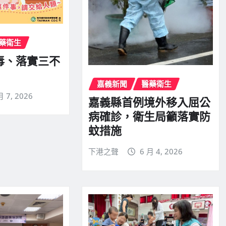
藥衛生
毒、落實三不
嘉義新聞
醫藥衛生
月 7, 2026
嘉義縣首例境外移入屈公
病確診，衛生局籲落實防
蚊措施
下港之聲
6 月 4, 2026