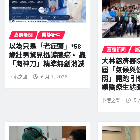
嘉義新聞
醫藥衛生
以為只是「老症頭」?58
嘉義新聞
醫
歲壯男驚見攝護腺癌。 靠
大林慈濟醫
「海神刀」精準無創消滅
屆「氣候與
下港之聲
6 月 1, 2026
照」開跑 
續醫療生態
下港之聲
5 