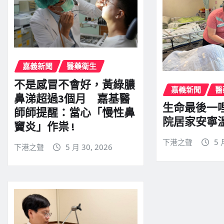
嘉義新聞
醫藥衛生
不是感冒不會好，黃綠膿
嘉義新聞
醫
鼻涕超過3個月 嘉基醫
生命最後一
師師提醒：當心「慢性鼻
院居家安寧
竇炎」作祟 !
下港之聲
5 
下港之聲
5 月 30, 2026