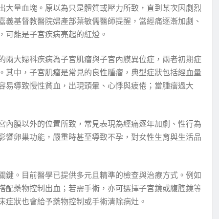
出大量血塊。原以為只是體質或壓力所致，直到某次因劇烈
嘉義基督教醫院婦產部葉敏儒醫師提醒，當經痛逐漸加劇、
，可能是子宮疾病亮起的紅燈。
的兩大婦科疾病為子宮肌瘤與子宮內膜異位症，兩者初期症
。其中，子宮肌瘤是常見的良性腫瘤，典型症狀包括經血量
容易導致慢性貧血，出現頭暈、心悸與疲倦；當腫瘤過大
宮內膜以外的位置所致，常見表現為經痛逐年加劇、性行為
影響卵巢功能，嚴重時甚至導致不孕，對女性生育與生活品
關鍵。目前醫學已提供多元且精準的檢查與治療方式。例如
搭配藥物控制出血；若需手術，亦可選擇子宮鏡或腹腔鏡等
床症狀也會給予藥物控制或手術清除病灶。