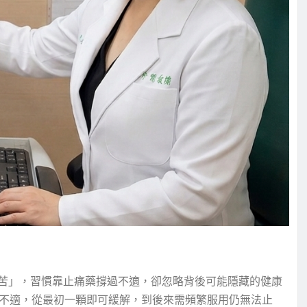
苦」，習慣靠止痛藥撐過不適，卻忽略背後可能隱藏的健康
期不適，從最初一顆即可緩解，到後來需頻繁服用仍無法止