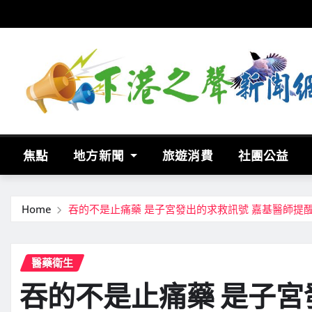
Skip
to
content
焦點
地方新聞
旅遊消費
社團公益
Home
吞的不是止痛藥 是子宮發出的求救訊號 嘉基醫師提
醫藥衛生
吞的不是止痛藥 是子宮