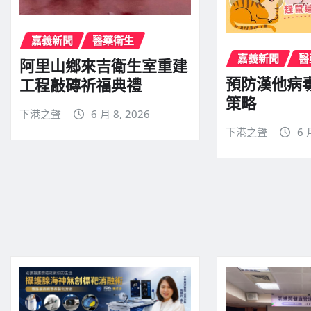
嘉義新聞
醫藥衛生
嘉義新聞
醫
阿里山鄉來吉衛生室重建
預防漢他病
工程敲磚祈福典禮
策略
下港之聲
6 月 8, 2026
下港之聲
6 