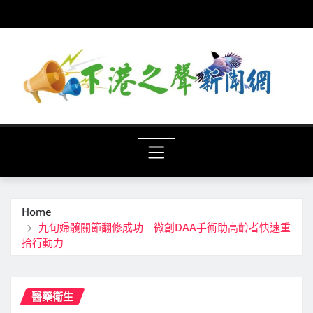
Skip
to
content
Home
九旬婦髖關節翻修成功 微創DAA手術助高齡者快速重
拾行動力
醫藥衛生