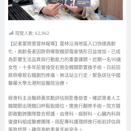
閱覽人數:
62,962
【記者雷琇雯雲林報導】雲林沿海地區人口快速高齡
化，高齡長者因跌倒導致髖部傷害情形日益增加，已成
為影響生活品質與行動能力的重要課題。近期一名90歲
女性，十多年前曾接受右側全髖關節置換手術，日前因
跌倒導致右髖劇烈疼痛、無法站立行走，緊急送往中國
醫藥大學北港附設醫院治療。
經骨科主治醫師黃奕勳評估與影像檢查，確認患者人工
髖關節出現髖臼杯鬆脫錯位，需進行翻修手術。院方隨
即啟動跨團隊整合照護，由骨科、麻醉科、心臟內科與
復健科組成醫療團隊，搭配專科護理師進行術前評估與
風險控管，確保高齡患者手術安全。