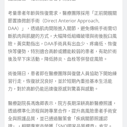
考量患者年齡與恢復需求，醫療團隊採用「正前開髖關
節置換微創手術（Direct Anterior Approach,
DAA）」，透過肌肉間隙進入關節，避免傳統手術需切
斷肌肉與肌腱的方式，大幅降低組織破壞與術後脫臼風
險。黃奕勳指出，DAA手術具有出血少、疼痛低、恢復
快等優勢，特別適合高齡或體能較弱的患者，有助於術
後及早下床活動，降低肺炎、血栓等併發症風險。
術後隔日，患者即在醫療團隊與復健人員協助下開始練
習行走，恢復狀況良好，並於短期內重拾基本生活能
力，對於高齡仍能迅速復原感到驚喜與感動。
醫療副院長馮逸卿表示，院方長期深耕高齡醫療照護，
透過標準化流程與跨專業合作，提升高風險患者手術安
全與照護品質，並已通過醫策會「疾病關節照護認
證」，相關專案亦榮獲「SNQ國家品質標章」肯定。