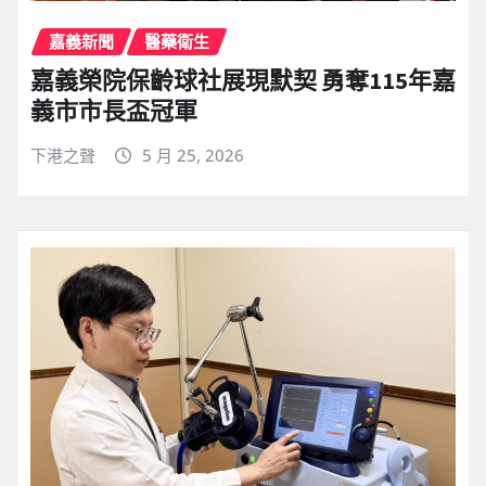
嘉義新聞
醫藥衛生
嘉義榮院保齡球社展現默契 勇奪115年嘉
義市市長盃冠軍
下港之聲
5 月 25, 2026