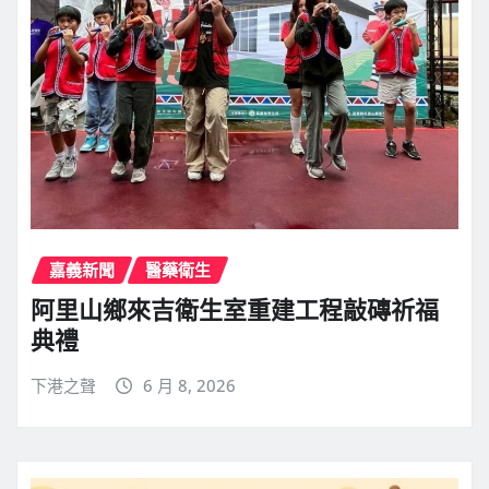
嘉義新聞
醫藥衛生
阿里山鄉來吉衛生室重建工程敲磚祈福
典禮
下港之聲
6 月 8, 2026