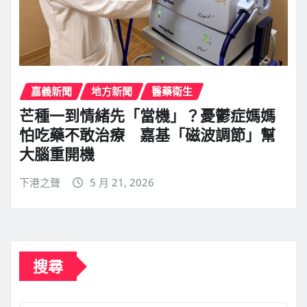
嘉義新聞
地方新聞
醫藥衛生
芒種一到情緒先「當機」？憂鬱症媽媽
怕吃藥不敢治療 嘉基「磁波調節」幫
大腦重開機
下港之聲
5 月 21, 2026
搜尋