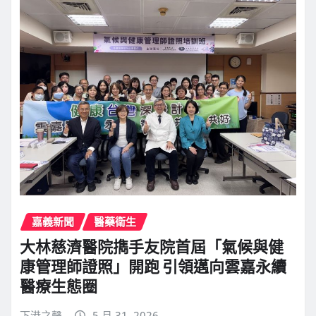
嘉義新聞
醫藥衛生
大林慈濟醫院擕手友院首屆「氣候與健
康管理師證照」開跑 引領邁向雲嘉永續
醫療生態圈
下港之聲
5 月 31, 2026