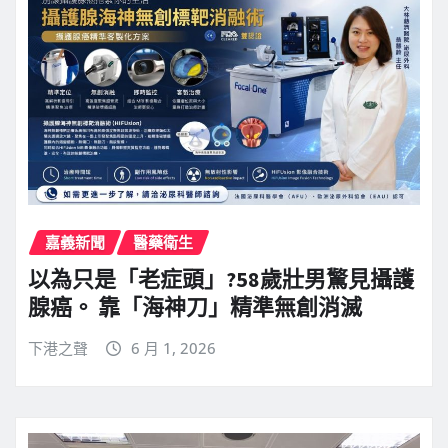
嘉義新聞
醫藥衛生
以為只是「老症頭」?58歲壯男驚見攝護
腺癌。 靠「海神刀」精準無創消滅
下港之聲
6 月 1, 2026