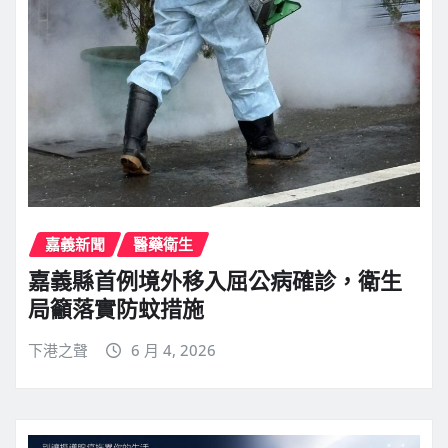
嘉義新聞
醫藥衛生
嘉義縣首例境外移入屈公病確診，衛生
局籲落實防蚊措施
下港之聲
6 月 4, 2026