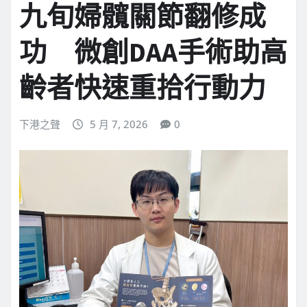
九旬婦髖關節翻修成
功 微創DAA手術助高
齡者快速重拾行動力
下港之聲
5 月 7, 2026
0