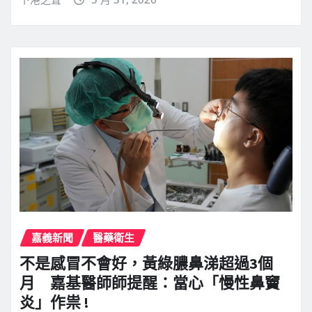
嘉義新聞
醫藥衛生
不是感冒不會好，黃綠膿鼻涕超過3個
月 嘉基醫師師提醒：當心「慢性鼻竇
炎」作祟 !