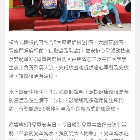
複合式篩檢內容包含5大癌症篩檢(肝癌、大腸直腸癌、
胃幽門螺旋桿菌、口腔癌及乳癌)，並安排心房顫動檢查
及雙能量X光骨質密度檢測。由慈濟志工及中正大學學
生志工負責引導人流，完成檢查後提供暖心早餐及完檢
禮，讓篩檢更有溫度。
水上鄉衛生所主任李宗翰醫師說明，定期健康篩檢是預
防癌症及慢性病不二法則，鼓勵鄉親多運用衛生所門
診、行動醫療3.0服務列車及社區複合式健康篩檢。
為響應5月兒童安全日，今日規劃兒童事故傷害防制話
劇「在嘉防兒童溺水，預防從大人開始」，兒童溺水危