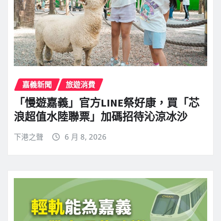
嘉義新聞
旅遊消費
「慢遊嘉義」官方LINE祭好康，買「芯
浪超值水陸聯票」加碼招待沁涼冰沙
下港之聲
6 月 8, 2026