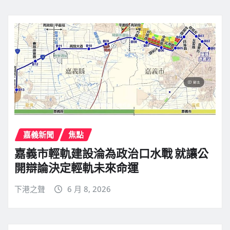
嘉義新聞
焦點
嘉義市輕軌建設淪為政治口水戰 就讓公
開辯論決定輕軌未來命運
下港之聲
6 月 8, 2026