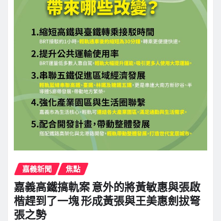
嘉義新聞
焦點
嘉義高鐵搞軌案 意外的將黃敏惠與張啟
楷趕到了一塊 形成黃張與王美惠劍拔弩
張之勢