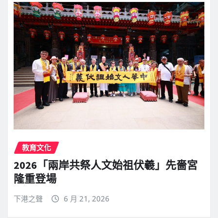
教育文化
2026「兩岸共祭人文始祖伏羲」先嗇宮
隆重登場
下港之聲
6 月 21, 2026