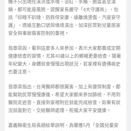
機不只出現在溪流或水域，浴缸、水桶、臉盆甚至湯
鍋，都可能是風險，提醒家長嚴守「4大守護術」，包
括「仰睡不趴睡、防跌保安康、遠離燒燙傷、汽座安守
護」，透過互動口號與情境演出，加深民眾對兒童居家
安全與事故傷害防制的重視。
翁章梁說，看到這麼多人來參加，表示大家都養成定期
健康檢查的習慣，尤其40歲以上的鄉親更要檢查，隨著
年紀變大，身體就會慢慢出現狀況，若家裡有遺傳病史
也要注意。
翁章梁指出，台灣醫師都很厲害，加上有健保制度，都
能幫助民眾慢慢康復，希望大家都來參加篩檢，不用到
醫院走迷宮，直接到家裡附近就能完成檢查，如果有狀
況就面對它，交給醫師處理，祝福大家平安健康。
嘉義縣衛生局長趙紋華說明，為響應5月「全國兒童安