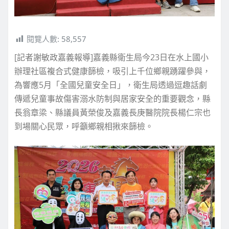
閱覽人數:
58,557
[記者謝敏政嘉義報導]嘉義縣衛生局今23日在水上國小
辦理社區複合式健康篩檢，吸引上千位鄉親踴躍參與，
為響應5月「全國兒童安全日」，衛生局透過逗趣話劇
傳遞兒童事故傷害溺水防制與居家安全的重要觀念，縣
長翁章梁、縣議員黃榮俊及嘉義長庚醫院院長楊仁宗也
到場關心民眾，呼籲鄉親相揪來篩檢。