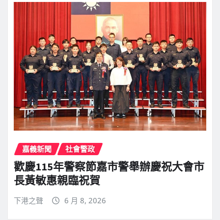
嘉義新聞
社會警政
歡慶115年警察節嘉市警舉辦慶祝大會市
長黃敏惠親臨祝賀
下港之聲
6 月 8, 2026