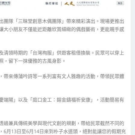
出團隊「三昧堂創意木偶團隊」帶來精彩演出。現場更推出
讓大小朋友不僅能近距離欣賞細緻的偶戲藝術，更能親手感
及清領時期的「台灣裪服」供遊客租借換裝。民眾可以穿上
照，留下一抹優雅的古風身影。
，帶來傳蒲吟詩等一系列富有文人雅趣的活動，帶領民眾體
慶端陽」以及「庭口金工：鎔金鑄福祈安康」，活動簡易有
透過兼具傳統美學與現代文創的規劃，帶給民眾截然不同的
6月13日至6月14日來到朴子水道頭，絕對能讓您的假期充