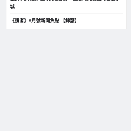
城
《讀者》8月號新聞焦點 【錦瑟】