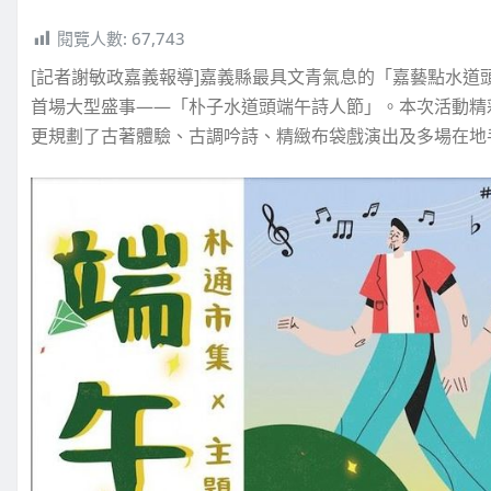
閱覽人數:
67,743
[記者謝敏政嘉義報導]嘉義縣最具文青氣息的「嘉藝點水道頭
首場大型盛事——「朴子水道頭端午詩人節」。本次活動精
更規劃了古著體驗、古調吟詩、精緻布袋戲演出及多場在地