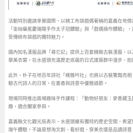
活動特別邀請享譽國際、以精工布袋戲偶著稱的嘉義在地傑
「金絲編冕慶端陽手作太子冠體驗」與「戲偶操作體驗」，
受傳統布袋戲的獨特魅力。
國內知名漢服品牌「尋它記」提供上百套精緻古裝漢服，以
華美衣裳，在水道頭充滿歷史底蘊的日式建築群中漫步、拍
此外，朴子在地百年詩社「樸雅吟社」也將以古裝驚豔亮相
驗古代詩人的日常，在墨香與詩意中優雅過節。
現場同時推出兩場趣味手作課程：「動物好朋友：麥香藏玉
趣，適合闔家參與。
嘉義縣文化觀光局表示，水道頭擁有獨特的歷史空間，希望
端午體驗。不論是想淘文創、看好戲、穿美衣還是品讀詩意，