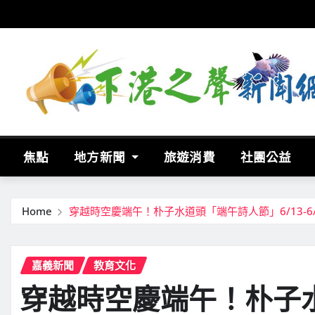
Skip
to
content
焦點
地方新聞
旅遊消費
社團公益
Home
穿越時空慶端午！朴子水道頭「端午詩人節」6/13-6
嘉義新聞
教育文化
穿越時空慶端午！朴子