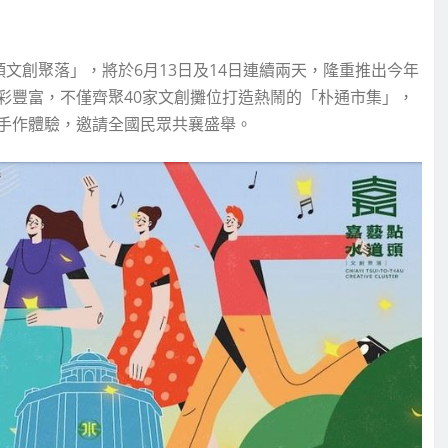
文創聚落」，將於6月13日及14日連續兩天，隆重推出今年
彩豐富，不僅齊聚40家文創攤位打造熱鬧的「朴通市集」，
手作體驗，邀請全國民眾共襄盛舉。