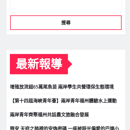
搜尋
最新報導
增殖放流超65萬尾魚苗 兩岸學生共營環保生態環境
【第十四屆海峽青年薈】兩岸青年福州體驗水上運動
兩岸青年齊聚福州共話農文旅融合發展
雅安 天府之肺裡的安逸密碼 一座被時光偏愛的巴適小