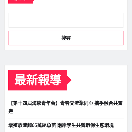
搜尋
最新報導
【第十四屆海峽青年薈】青春交流聚同心 攜手融合共奮
進
增殖放流超65萬尾魚苗 兩岸學生共營環保生態環境