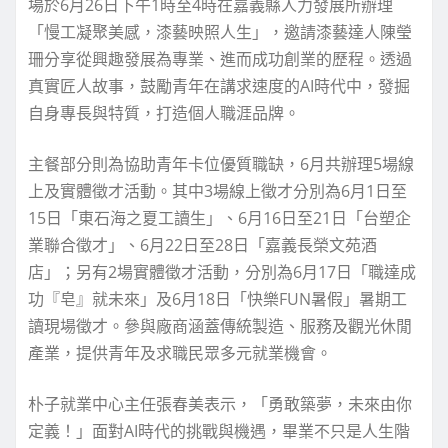
場於6月26日下午1時至4時在嘉義縣人力發展所辦理
「慢工凝聚美感，漆藝映照人生」，邀請漆藝達人陳瑩
珊分享從興趣發展為專業、進而成功創業的歷程。透過
真實匠人故事，鼓勵青年在講求速度的AI時代中，發掘
自身專長與特質，打造個人職涯品牌。
主餐部分則為協助青年卡位優質職缺，6月共辦理5場線
上及實體徵才活動。其中3場線上徵才分別為6月1日至
15日「東石海之夏工讀生」、6月16日至21日「台塑企
業聯合徵才」、6月22日至28日「嘉義長榮文苑酒
店」；另有2場實體徵才活動，分別為6月17日「職達成
功『皂』就未來」及6月18日「快樂FUN暑假」暑期工
讀現場徵才。參與廠商涵蓋傳統製造、服務及觀光休閒
產業，提供青年及求職民眾多元就業機會。
朴子就業中心主任張春美表示，「勇敢築夢，未來由你
定義！」面對AI時代的挑戰與機遇，畢業不只是人生階