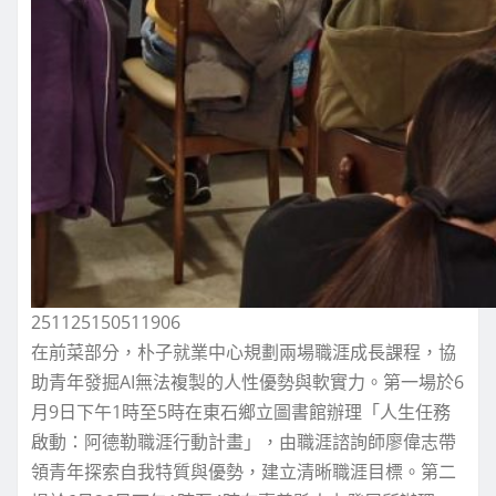
251125150511906
在前菜部分，朴子就業中心規劃兩場職涯成長課程，協
助青年發掘AI無法複製的人性優勢與軟實力。第一場於6
月9日下午1時至5時在東石鄉立圖書館辦理「人生任務
啟動：阿德勒職涯行動計畫」，由職涯諮詢師廖偉志帶
領青年探索自我特質與優勢，建立清晰職涯目標。第二