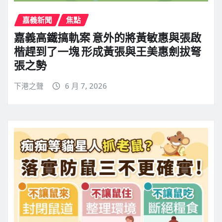
嘉義新聞
焦點
嘉義高鐵搞軌案 意外的將黃敏惠與張啟
楷趕到了一塊 形成黃張與王美惠劍拔弩
張之勢
下港之聲
6 月 7, 2026