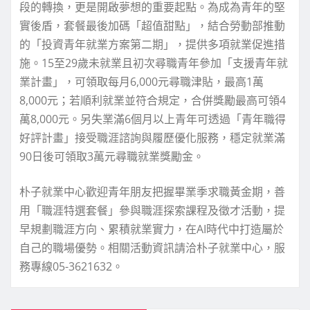
段的轉換，更是開啟夢想的重要起點。為成為青年的堅
實後盾，套餐最後加碼「超值甜點」，結合勞動部推動
的「投資青年就業方案第二期」，提供多項就業促進措
施。15至29歲未就業且初次尋職青年參加「支援青年就
業計畫」，可領取每月6,000元尋職津貼，最高1萬
8,000元；若順利就業並符合規定，合併獎勵最高可領4
萬8,000元。另失業滿6個月以上青年可透過「青年職得
好評計畫」接受職涯諮詢與履歷優化服務，穩定就業滿
90日後可領取3萬元尋職就業獎勵金。
朴子就業中心歡迎青年朋友把握畢業季求職黃金期，善
用「職涯特選套餐」參與職涯探索課程及徵才活動，提
早規劃職涯方向、累積就業實力，在AI時代中打造屬於
自己的職場優勢。相關活動資訊請洽朴子就業中心，服
務專線05-3621632。