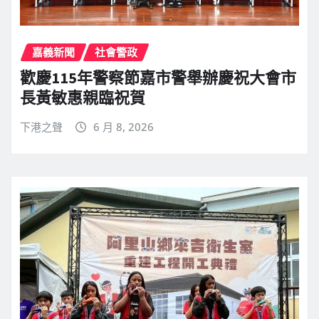
嘉義新聞
社會警政
歡慶115年警察節嘉市警舉辦慶祝大會市
長黃敏惠親臨祝賀
下港之聲
6 月 8, 2026