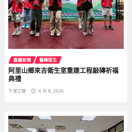
嘉義新聞
醫藥衛生
阿里山鄉來吉衛生室重建工程敲磚祈福
典禮
下港之聲
6 月 8, 2026