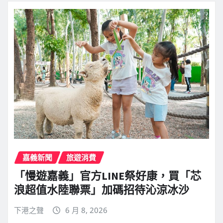
嘉義新聞
旅遊消費
「慢遊嘉義」官方LINE祭好康，買「芯
浪超值水陸聯票」加碼招待沁涼冰沙
下港之聲
6 月 8, 2026