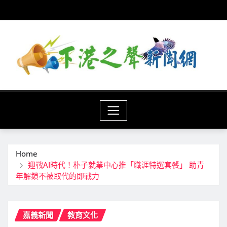
Skip
to
content
Home
迎戰AI時代！朴子就業中心推「職涯特選套餐」 助青
年解鎖不被取代的即戰力
嘉義新聞
教育文化