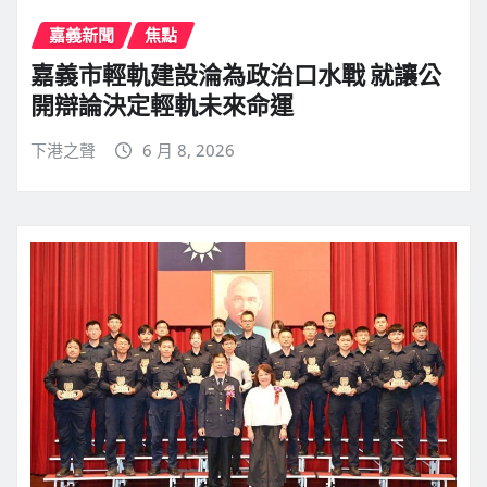
嘉義新聞
焦點
嘉義市輕軌建設淪為政治口水戰 就讓公
開辯論決定輕軌未來命運
下港之聲
6 月 8, 2026