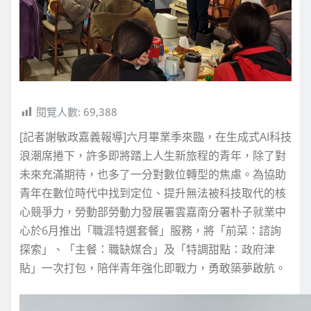
閱覽人數:
69,388
[記者謝敏政嘉義報導]六月畢業季來臨，在生成式AI科技
浪潮席捲下，許多即將踏上人生新旅程的青年，除了對
未來充滿期待，也多了一分對數位轉型的焦慮。為協助
青年在數位時代中找到定位、提升無法被科技取代的核
心競爭力，勞動部勞動力發展署雲嘉南分署朴子就業中
心於6月推出「職涯特選套餐」服務，將「前菜：諮詢
探索」、「主餐：職缺媒合」及「特調甜點：政府津
貼」一次打包，陪伴青年強化即戰力，勇敢築夢啟航。