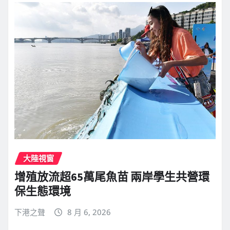
大陸視窗
增殖放流超65萬尾魚苗 兩岸學生共營環
保生態環境
下港之聲
8 月 6, 2026