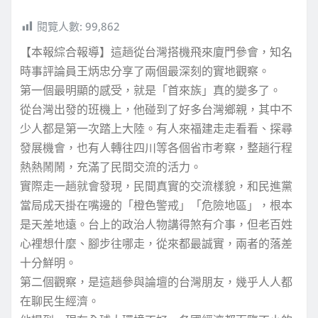
閱覽人數:
99,862
【本報綜合報導】這趟從台灣搭機飛來廈門參會，知名
時事評論員王炳忠分享了兩個最深刻的實地觀察。
第一個最明顯的感受，就是「首來族」真的變多了。
從台灣出發的班機上，他碰到了好多台灣鄉親，其中不
少人都是第一次踏上大陸。有人來福建走走看看、探尋
發展機會，也有人轉往四川等各個省市考察，整趟行程
熱熱鬧鬧，充滿了民間交流的活力。
實際走一趟就會發現，民間真實的交流樣貌，和民進黨
當局成天掛在嘴邊的「橙色警戒」「危險地區」，根本
是天差地遠。台上的政治人物講得煞有介事，但老百姓
心裡想什麼、腳步往哪走，從來都最誠實，兩者的落差
十分鮮明。
第二個觀察，是這趟參與論壇的台灣朋友，幾乎人人都
在聊民生經濟。