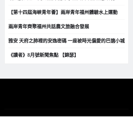
【第十四屆海峽青年薈】兩岸青年福州體驗水上運動
兩岸青年齊聚福州共話農文旅融合發展
雅安 天府之肺裡的安逸密碼 一座被時光偏愛的巴適小城
《讀者》8月號新聞焦點 【錦瑟】
版權所有 Copyright © 2025 | 下港之聲新聞網
tvillagenews.com
|
News Gadgets
by
ThemeArile