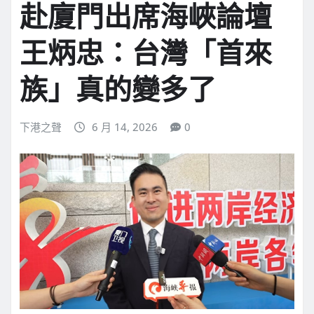
赴廈門出席海峽論壇
王炳忠：台灣「首來
族」真的變多了
下港之聲
6 月 14, 2026
0