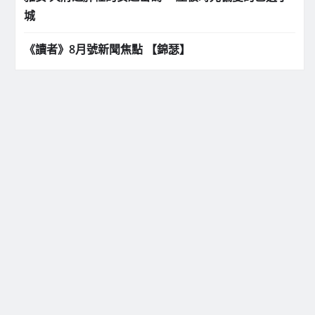
城
《讀者》8月號新聞焦點 【錦瑟】