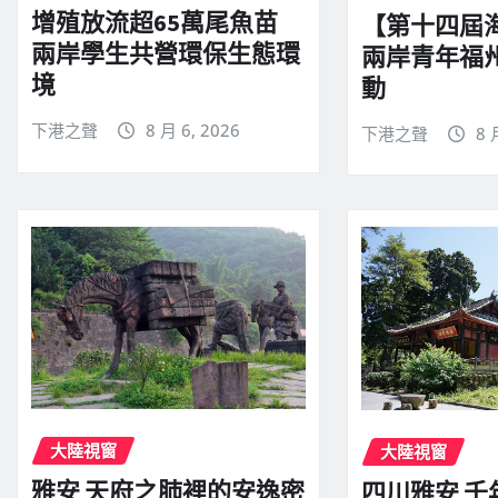
增殖放流超65萬尾魚苗
【第十四屆
兩岸學生共營環保生態環
兩岸青年福
境
動
下港之聲
8 月 6, 2026
下港之聲
8 
大陸視窗
大陸視窗
雅安 天府之肺裡的安逸密
四川雅安 