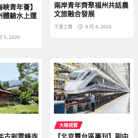
兩岸青年齊聚福州共話農
海峽青年薈】
文旅融合發展
州體驗水上運
下港之聲
8 月 4, 2026
月 5, 2026
大陸視窗
千年古剎雲峰寺
【北京豐台區專刊】副中