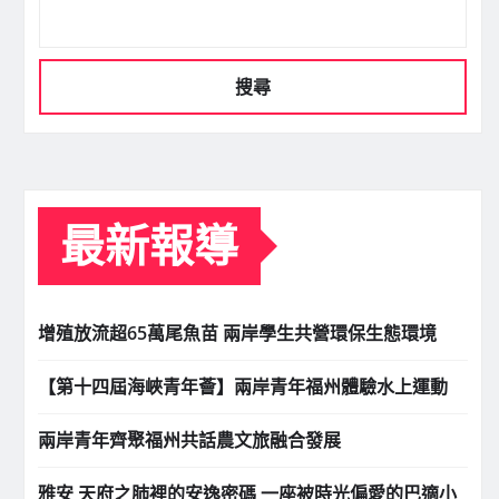
搜尋
最新報導
增殖放流超65萬尾魚苗 兩岸學生共營環保生態環境
【第十四屆海峽青年薈】兩岸青年福州體驗水上運動
兩岸青年齊聚福州共話農文旅融合發展
雅安 天府之肺裡的安逸密碼 一座被時光偏愛的巴適小