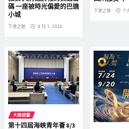
碼 一座被時光偏愛的巴適
下港之聲
7 
小城
下港之聲
8 月 1, 2026
大陸視窗
第十四屆海峽青年薈 8/3