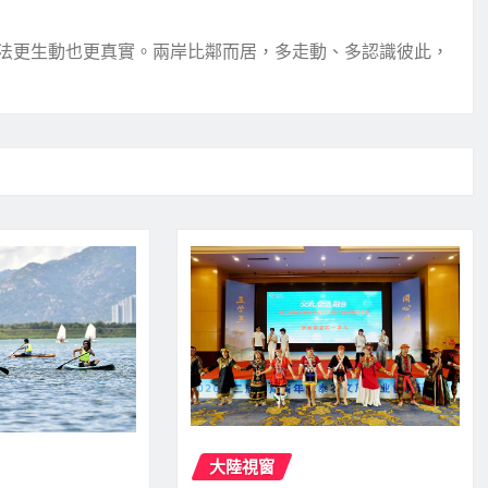
法更生動也更真實。兩岸比鄰而居，多走動、多認識彼此，
大陸視窗