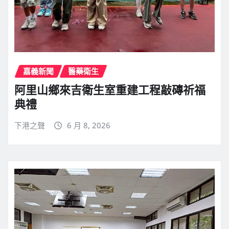
嘉義新聞
醫藥衛生
阿里山鄉來吉衛生室重建工程敲磚祈福
典禮
下港之聲
6 月 8, 2026