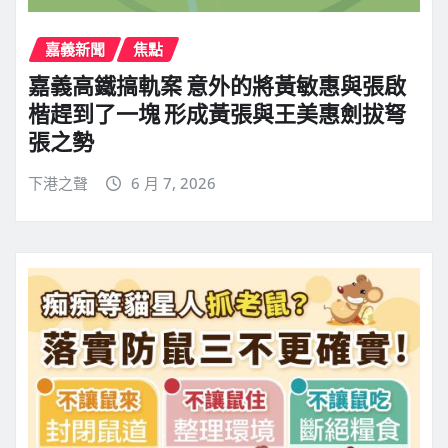
嘉義新聞
焦點
嘉義高鐵搞軌案 意外的將黃敏惠與張啟
楷趕到了一塊 形成黃張與王美惠劍拔弩
張之勢
下港之聲
6 月 7, 2026