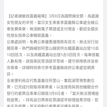
【記者謝敏政嘉義報導】3月8日為國際婦女節，為感謝
女性朋友的辛勞，當日女生乘客享嘉義縣公車處全線公
車免費乘車，無須刷電子票證或支付現金，歡迎全國女
性朋友搭乘公車暢遊嘉義。
公車處說明，免費公車優惠僅限既有班次，無法另行加
開班車，熱門路線如阿里山線提供台鐵嘉義站出發10去
10回班次，以及高鐵嘉義站出發5去5回班次，每車搭載
人數有限，欲搭乘民眾須提早等候，遵守排隊秩序並依
序乘車，詳細時刻表可參考嘉義縣政府公車處官網資
訊。
全家便利商店代售嘉義往阿里山、奮起湖等預售劃位
票，已完成付款取得車票者，以及使用與其他機關合作
發行的套票且乘車日期是3月8日者，「當天無法現場退
款退票」，持有該日票券民眾請提早辦理退票流程，若
來不及退票，當天持劃位車票者可優先搭乘。