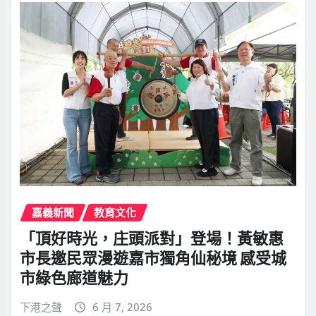
嘉義新聞
教育文化
「頂好時光，庄頭派對」登場！黃敏惠
市長邀民眾漫遊嘉市獨角仙秘境 感受城
市綠色廊道魅力
下港之聲
6 月 7, 2026