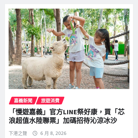
嘉義新聞
旅遊消費
「慢遊嘉義」官方LINE祭好康，買「芯
浪超值水陸聯票」加碼招待沁涼冰沙
下港之聲
6 月 8, 2026