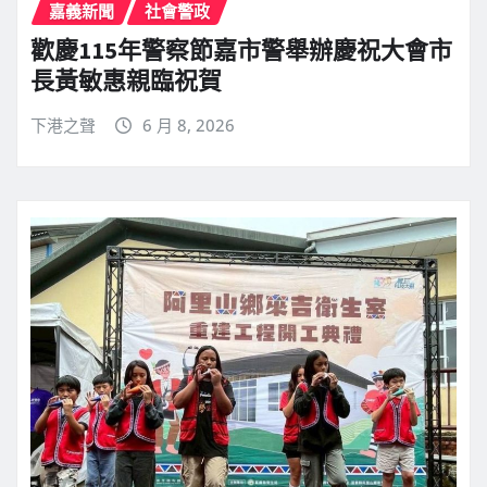
嘉義新聞
社會警政
歡慶115年警察節嘉市警舉辦慶祝大會市
長黃敏惠親臨祝賀
下港之聲
6 月 8, 2026