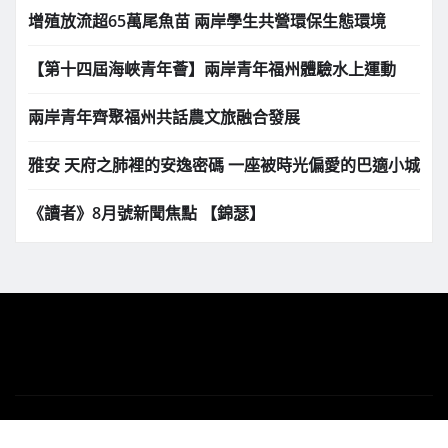
增殖放流超65萬尾魚苗 兩岸學生共營環保生態環境
【第十四屆海峽青年薈】兩岸青年福州體驗水上運動
兩岸青年齊聚福州共話農文旅融合發展
雅安 天府之肺裡的安逸密碼 一座被時光偏愛的巴適小城
《讀者》8月號新聞焦點 【錦瑟】
版權所有 Copyright © 2025 | 下港之聲新聞網