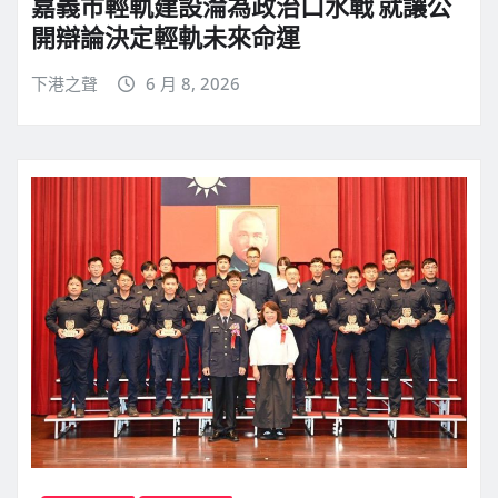
嘉義市輕軌建設淪為政治口水戰 就讓公
開辯論決定輕軌未來命運
下港之聲
6 月 8, 2026