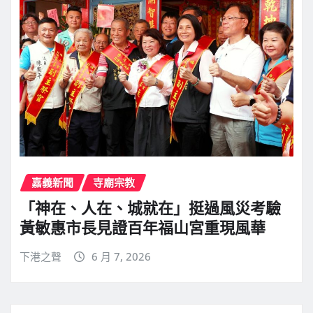
嘉義新聞
寺廟宗教
「神在、人在、城就在」挺過風災考驗
黃敏惠市長見證百年福山宮重現風華
下港之聲
6 月 7, 2026