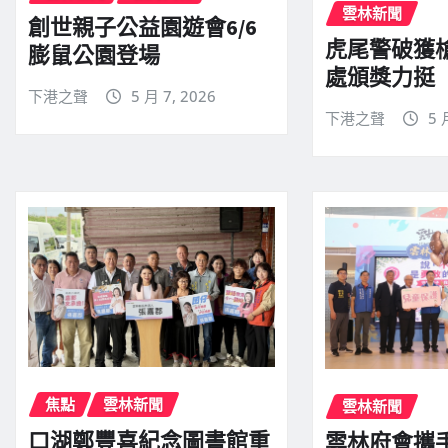
雲林新聞
創世親子公益園遊會6/6
虎尾警破獲
膨鼠公園登場
處頒獎力挺
下港之聲
5 月 7, 2026
下港之聲
5 
焦點
雲林新聞
雲林新聞
口湖鄭豐喜紀念圖書館重
雲林府會攜