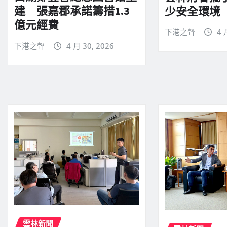
建 張嘉郡承諾籌措1.3
少安全環境
億元經費
下港之聲
4 
下港之聲
4 月 30, 2026
雲林新聞