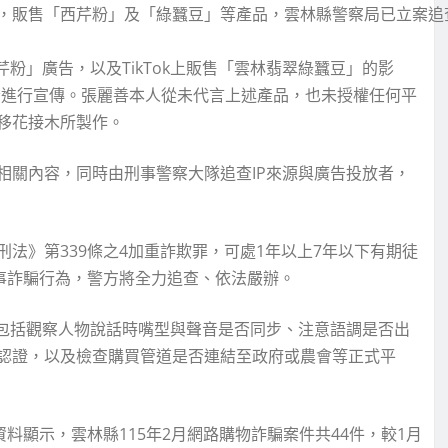
，販售「西芹粉」及「綠蠶豆」等產品，雲林縣警察局已立案追
西芹粉」廣告，以及TikTok上販售「雲林翡翠綠蠶豆」的影
與聲音進行宣傳。張麗善本人從未代言上述產品，也未授權任何平
移花接木所製作。
相關內容，同時由刑事警察大隊追查IP來源與廣告投放者，
法》第339條之4加重詐欺罪，可處1年以上7年以下有期徒
事詐騙行為，警方將全力追查、依法嚴辦。
：包括觀察人物說話時嘴型與聲音是否同步、注意語調是否出
認證，以及檢查購買管道是否連結至政府或農會等正式平
料顯示，雲林縣115年2月網路購物詐騙案件共44件，較1月