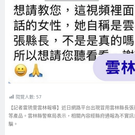
閱覽人數:
57
【記者雷琇雯雲林報導】近日網路平台出現冒用雲林縣長張
等產品。雲林縣警察局表示，相關內容經縣府通報為不實訊
騙。