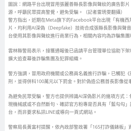
圖說：網路平台出現冒用張麗善縣長影像與聲紋的廣告影片
源，呼籲民眾提高警覺，避免受騙。（記者雷琇雯翻攝）
警方指出，近期在Meta旗下的Facebook平台出現「有機
片，均利用AI深偽（Deepfake）技術合成張縣長影像
台使用其影像與聲紋進行商業行為，相關內容均為詐騙集團
雲林縣警局表示，接獲通報後已函請平台管理單位協助下架
擴大追查幕後詐騙集團及犯罪組織。
警方強調，冒用政府機關或公務員名義進行詐騙，已觸犯《刑
刑，並得併科100萬元以下罰金。對於偽造公務首長影像從
為避免民眾受騙，警方也提供辨識AI深偽影片的幾項方式
現機械感或不自然斷句、確認官方粉專是否具有「藍勾勾」
台，而非要求私訊LINE或導向一頁式網站。
警察局長黃富村提醒，依內政部警政署「165打詐儀錶板」資