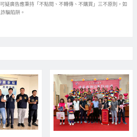
對可疑廣告應秉持「不點閱、不轉傳、不購買」三不原則，如
入詐騙陷阱。