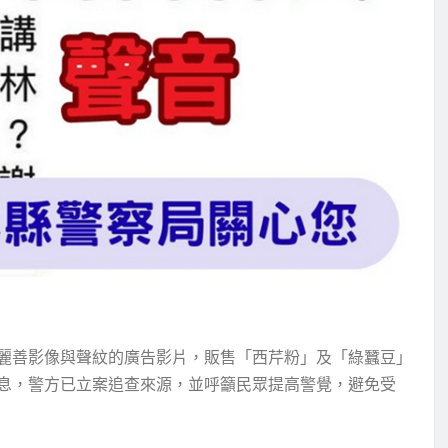
麗善影像與聲紋的廣告影片，販售「西芹粉」及「綠蠶豆」
息，警方已立案追查來源，並呼籲民眾提高警覺，避免受