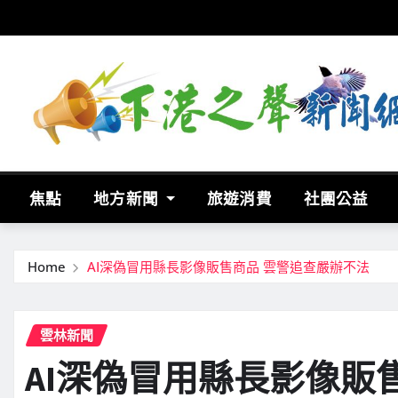
Skip
to
content
焦點
地方新聞
旅遊消費
社團公益
Home
AI深偽冒用縣長影像販售商品 雲警追查嚴辦不法
雲林新聞
AI深偽冒用縣長影像販