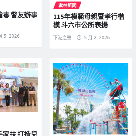
雲林新聞
槍毒 警友辦事
115年模範母親暨孝行楷
模 斗六市公所表揚
月 5, 2026
下港之聲
5 月 2, 2026
手家扶 打造兒