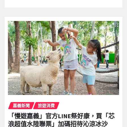
嘉義新聞
旅遊消費
「慢遊嘉義」官方LINE祭好康，買「芯
浪超值水陸聯票」加碼招待沁涼冰沙