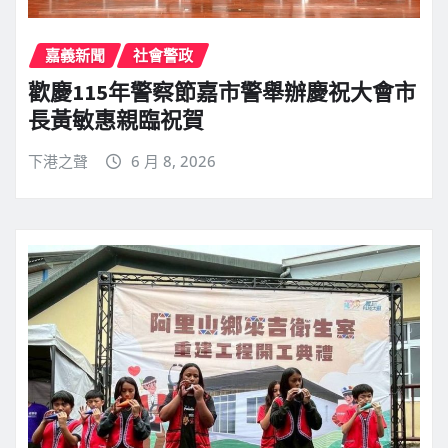
嘉義新聞
社會警政
歡慶115年警察節嘉市警舉辦慶祝大會市
長黃敏惠親臨祝賀
下港之聲
6 月 8, 2026