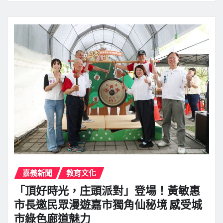
嘉義新聞
教育文化
「頂好時光，庄頭派對」登場！黃敏惠
市長邀民眾漫遊嘉市獨角仙秘境 感受城
市綠色廊道魅力