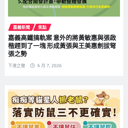
嘉義新聞
焦點
嘉義高鐵搞軌案 意外的將黃敏惠與張啟
楷趕到了一塊 形成黃張與王美惠劍拔弩
張之勢
下港之聲
6 月 7, 2026