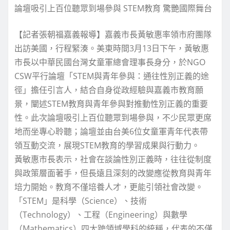
論壇吸引上百位聽眾到場參與 STEM教育 驚艷國際舞台
【記者張朝福嘉義報導】嘉義市長黃敏惠率領市府團隊
出訪美國，行程緊湊。美東時間3月13日下午，黃敏惠
市長以中華民國台灣女童軍總會理事長身分，於NGO
CSW平行論壇「STEM與青年參與：通往性別正義的途
徑」擔任引言人，結合自身從政經驗與嘉義市教育願
景，闡述STEM教育與青年參與對推動性別正義的重要
性。此次論壇吸引上百位聽眾到場參與，不少民眾更席
地而坐專心聆聽；論壇並由台美6位女童軍青年代表帶
領互動交流，展現STEM教育的學習成果與行動力。
黃敏惠市長表示，社會在談論性別正義時，往往從制度
與政策層面著手，但長遠且深刻的改變應從教育與青年
培力開始。教育不僅培養人才，更能引領社會改變。
「STEM」是科學（Science）、技術
（Technology）、工程（Engineering）與數學
（Mathematics）四大跨領域學科的統稱，代表的不僅