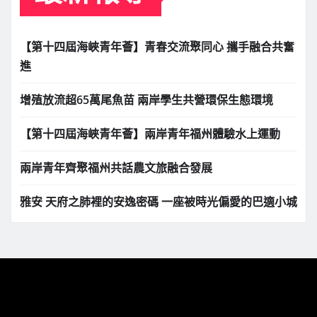
【第十四屆海峽青年薈】青春交流聚同心 攜手融合共奮
進
增殖放流超65萬尾魚苗 兩岸學生共營環保生態環境
【第十四屆海峽青年薈】兩岸青年福州體驗水上運動
兩岸青年齊聚福州共話農文旅融合發展
雅安 天府之肺裡的安逸密碼 一座被時光偏愛的巴適小城