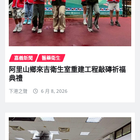
嘉義新聞
醫藥衛生
阿里山鄉來吉衛生室重建工程敲磚祈福
典禮
下港之聲
6 月 8, 2026