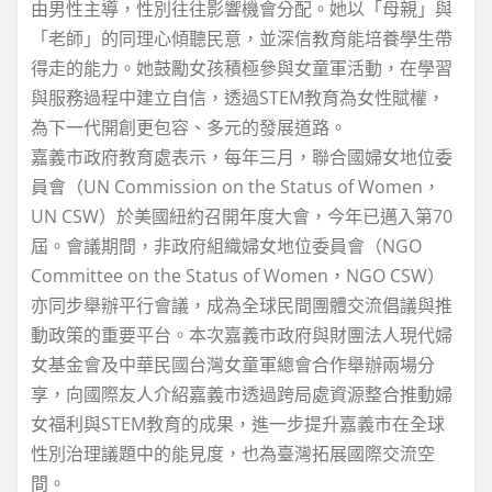
由男性主導，性別往往影響機會分配。她以「母親」與
「老師」的同理心傾聽民意，並深信教育能培養學生帶
得走的能力。她鼓勵女孩積極參與女童軍活動，在學習
與服務過程中建立自信，透過STEM教育為女性賦權，
為下一代開創更包容、多元的發展道路。
嘉義市政府教育處表示，每年三月，聯合國婦女地位委
員會（UN Commission on the Status of Women，
UN CSW）於美國紐約召開年度大會，今年已邁入第70
屆。會議期間，非政府組織婦女地位委員會（NGO
Committee on the Status of Women，NGO CSW）
亦同步舉辦平行會議，成為全球民間團體交流倡議與推
動政策的重要平台。本次嘉義市政府與財團法人現代婦
女基金會及中華民國台灣女童軍總會合作舉辦兩場分
享，向國際友人介紹嘉義市透過跨局處資源整合推動婦
女福利與STEM教育的成果，進一步提升嘉義市在全球
性別治理議題中的能見度，也為臺灣拓展國際交流空
間。