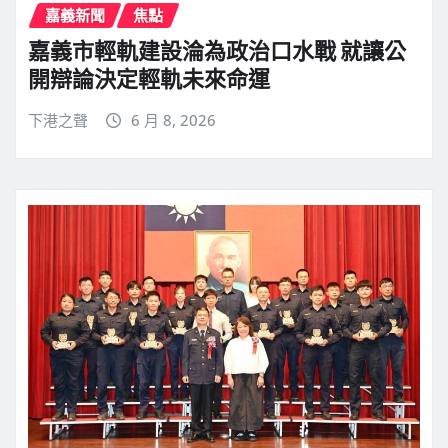
嘉義新聞
焦點
嘉義市輕軌建設淪為政治口水戰 就讓公
開辯論決定輕軌未來命運
下港之聲
6 月 8, 2026