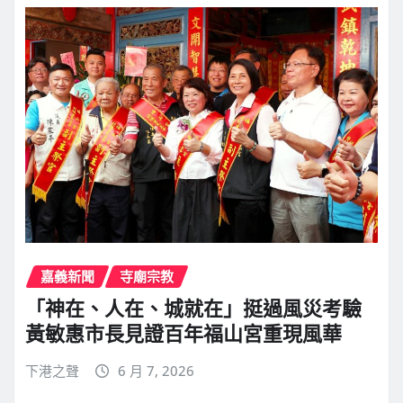
嘉義新聞
寺廟宗教
「神在、人在、城就在」挺過風災考驗
黃敏惠市長見證百年福山宮重現風華
下港之聲
6 月 7, 2026