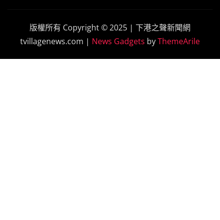
版權所有 Copyright © 2025 | 下港之聲新聞網
tvillagenews.com
|
News Gadgets
by
ThemeArile