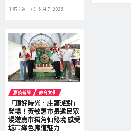
下港之聲
6 月 7, 2026
嘉義新聞
教育文化
「頂好時光，庄頭派對」
登場！黃敏惠市長邀民眾
漫遊嘉市獨角仙秘境 感受
城市綠色廊道魅力