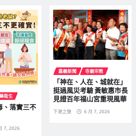
嘉義新聞
寺廟宗教
「神在、人在、城就在」
挺過風災考驗 黃敏惠市長
藥衛生
見證百年福山宮重現風華
毒、落實三不
下港之聲
6 月 7, 2026
月 7, 2026