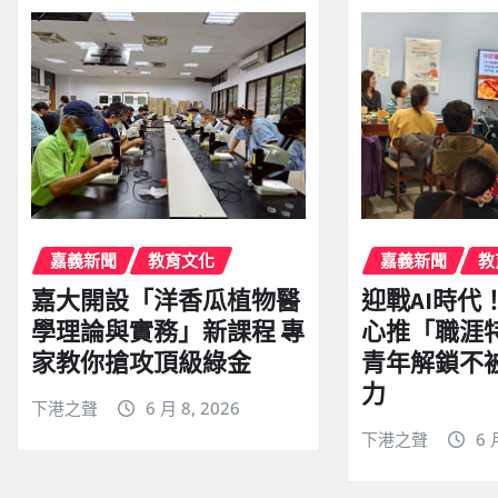
嘉義新聞
教育文化
嘉義新聞
教
嘉大開設「洋香瓜植物醫
迎戰AI時代
學理論與實務」新課程 專
心推「職涯
家教你搶攻頂級綠金
青年解鎖不
力
下港之聲
6 月 8, 2026
下港之聲
6 