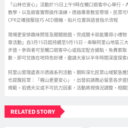
「山林也安心」活動於15日上午9時在觸口遊客中心舉行，內
教學，以及遊客實際操作演練。透過專業教官帶領，民眾可
CPR正確按壓技巧 AED開機、貼片位置與語音指示流程
現場更安排趣味問答及闖關遊戲，完成關卡就能獲得小禮物
章活動」自3月15日起持續至9月15日，串聯阿里山地區三大
步道。參與者可至觸口遊客中心或指定配合據點，免費索取
數，即可兌換在地特色好禮，邀請大家以半年時間深度探索
阿里山管理處表示透過系列活動，期盼深化民眾山域緊急應
也提醒民眾：「親山更要安心」，出發前請務必留意各步道
規範。若遇天災或不可抗力因素，活動將視情況調整，相關
RELATED STORY