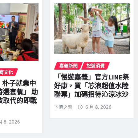
嘉義新聞
旅遊消費
育文化
「慢遊嘉義」官方LINE祭
！朴子就業中
好康，買「芯浪超值水陸
特選套餐」 助
聯票」加碼招待沁涼冰沙
被取代的即戰
下港之聲
6 月 8, 2026
月 8, 2026