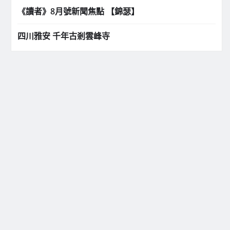
《讀者》8月號新聞焦點 【錦瑟】
四川雅安 千年古剎雲峰寺