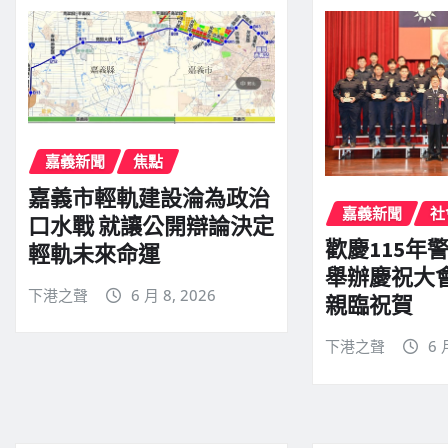
嘉義新聞
焦點
嘉義市輕軌建設淪為政治
嘉義新聞
社
口水戰 就讓公開辯論決定
歡慶115年
輕軌未來命運
舉辦慶祝大
下港之聲
6 月 8, 2026
親臨祝賀
下港之聲
6 