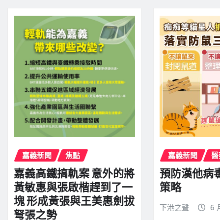
嘉義新聞
焦點
嘉義新聞
醫
嘉義高鐵搞軌案 意外的將
預防漢他病
黃敏惠與張啟楷趕到了一
策略
塊 形成黃張與王美惠劍拔
下港之聲
6 
弩張之勢