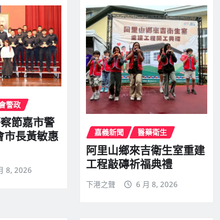
會警政
警察節嘉市警
嘉義新聞
醫藥衛生
會市長黃敏惠
阿里山鄉來吉衛生室重建
工程敲磚祈福典禮
月 8, 2026
下港之聲
6 月 8, 2026