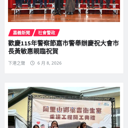
嘉義新聞
社會警政
歡慶115年警察節嘉市警舉辦慶祝大會市
長黃敏惠親臨祝賀
下港之聲
6 月 8, 2026