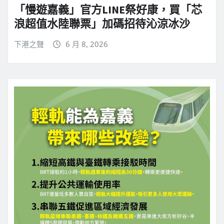
「慢遊嘉義」官方LINE祭好康，買「芯
浪超值水陸聯票」加碼招待沁涼冰沙
下港之聲
6 月 8, 2026