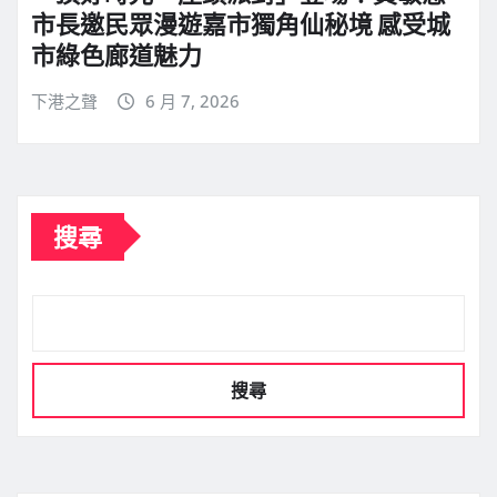
市長邀民眾漫遊嘉市獨角仙秘境 感受城
市綠色廊道魅力
下港之聲
6 月 7, 2026
搜尋
搜尋