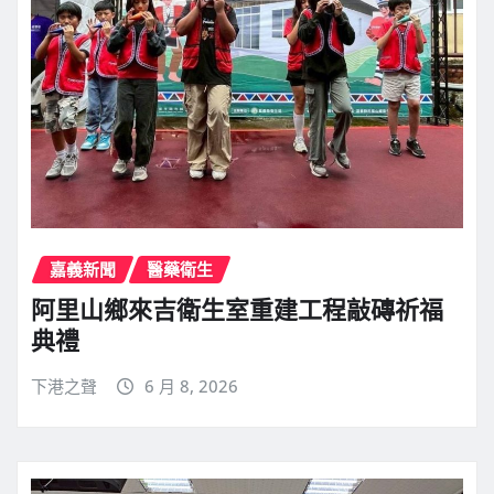
嘉義新聞
醫藥衛生
阿里山鄉來吉衛生室重建工程敲磚祈福
典禮
下港之聲
6 月 8, 2026