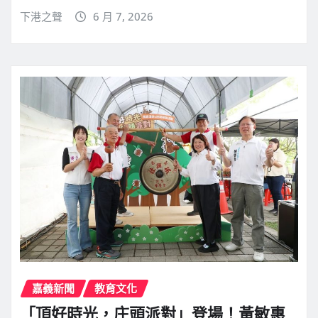
下港之聲
6 月 7, 2026
嘉義新聞
教育文化
「頂好時光，庄頭派對」登場！黃敏惠