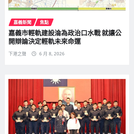
嘉義新聞
焦點
嘉義市輕軌建設淪為政治口水戰 就讓公
開辯論決定輕軌未來命運
下港之聲
6 月 8, 2026