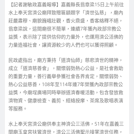
【記者謝敏政嘉義報導】嘉義縣長翁章梁15日上午前往
水上奉天宮濟公廟拜致贈匾額題字「濟世弘慈」，廟內
莊嚴肅穆、廟貌巍峨壯觀，香火鼎盛，香客絡釋不絕，
翁章梁說，這間廟很不簡單，連續7年獲內政部宗教公
益獎，表示除了提供信仰的力量外，也運用濟公活佛的
力量造福社會，讓資源較少的人們也可以獲得照顧。
民政處指出，廟方秉持「道濟仙師」慈悲濟世的精神，
成立「道濟慈善會」，關懷弱勢熱心公益，是社會救助
的重要力量，善行義舉參獲社會各界肯定，關懷弱勢、
熱心公益慈善，108年至114年連7年榮獲內政部宗教公
益獎，今廟埕廣場同時舉辦道濟春暖活動，包含發放救
濟物資、健康檢查、義剪、經絡按摩、茶席及歌唱表演
等服務。
水上奉天宮濟公廟供奉主神濟公三活佛，51年在嘉義三
間廟玉皇宮扶鸞濟世，濟公三活佛聖示接掌濟世任務，