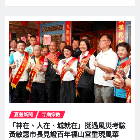
嘉義新聞
寺廟宗教
「神在、人在、城就在」挺過風災考驗
黃敏惠市長見證百年福山宮重現風華