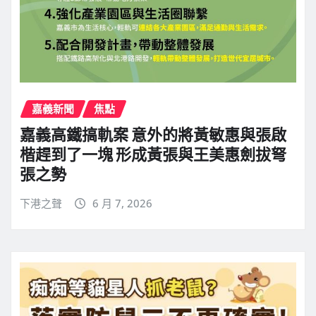
嘉義新聞
焦點
嘉義高鐵搞軌案 意外的將黃敏惠與張啟
楷趕到了一塊 形成黃張與王美惠劍拔弩
張之勢
下港之聲
6 月 7, 2026