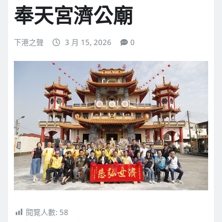
奉天宮濟公廟
下港之聲
3 月 15, 2026
0
閱覽人數:
58