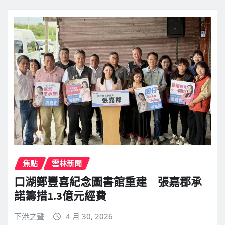
焦點
雲林新聞
口湖鄭豐喜紀念圖書館重建 張嘉郡承
諾籌措1.3億元經費
下港之聲
4 月 30, 2026