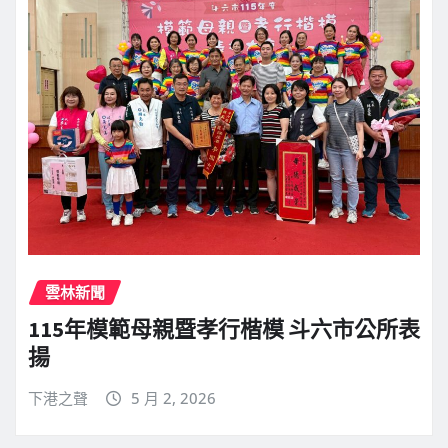
雲林新聞
115年模範母親暨孝行楷模 斗六市公所表
揚
下港之聲
5 月 2, 2026