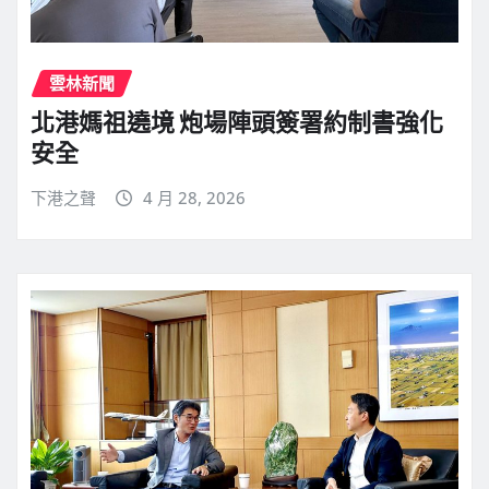
雲林新聞
北港媽祖遶境 炮場陣頭簽署約制書強化
安全
下港之聲
4 月 28, 2026