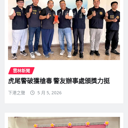
雲林新聞
虎尾警破獲槍毒 警友辦事處頒獎力挺
下港之聲
5 月 5, 2026