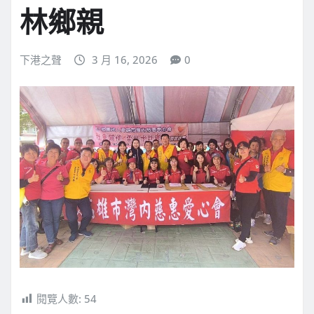
林鄉親
下港之聲
3 月 16, 2026
0
閱覽人數:
54