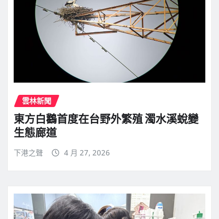
雲林新聞
東方白鸛首度在台野外繁殖 濁水溪蛻變
生態廊道
下港之聲
4 月 27, 2026