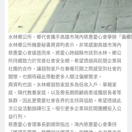
水林鄉公所、鄉代會攜手高雄市灣內慈惠愛心會舉辦「偏鄉
水林鄉公所機要秘書周資昀表示，非常感謝高雄市灣內
慈惠愛心會遠道而來，將愛心跨越縣市送到水林。鄉公
所持續致力於完善社會安全網，希望透過與民間企業與
社團的合作，讓弱勢家戶在春暖花開之際感受到社會的
關懷，也期待藉此帶動更多人關注偏鄉需求。
周資昀也說，水林鄉弱勢家庭多為低收入戶、單親家
庭、隔代教養家庭，以及需長期照顧病患或獨居長者等
族群，因此更需要社會各界的支持與協助。希望透過此
次公益活動拋磚引玉，吸引更多企業與民間團體投入公
益行列。
慈惠愛心會理事長劉順榮指出，灣內慈惠愛心會秉持