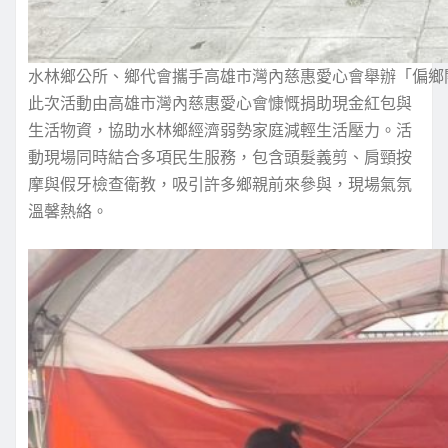
水林鄉公所、鄉代會攜手高雄市灣內慈惠愛心會舉辦「偏鄉
此次活動由高雄市灣內慈惠愛心會慷慨捐助現金紅包與
生活物資，協助水林鄉經濟弱勢家庭減輕生活壓力。活
動現場同時結合多項民生服務，包含頭髮義剪、肩頸按
摩與假牙檢查衛教，吸引許多鄉親前來參與，現場氣氛
溫馨熱絡。