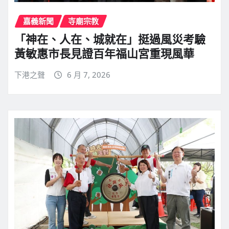
嘉義新聞
寺廟宗教
「神在、人在、城就在」挺過風災考驗
黃敏惠市長見證百年福山宮重現風華
下港之聲
6 月 7, 2026