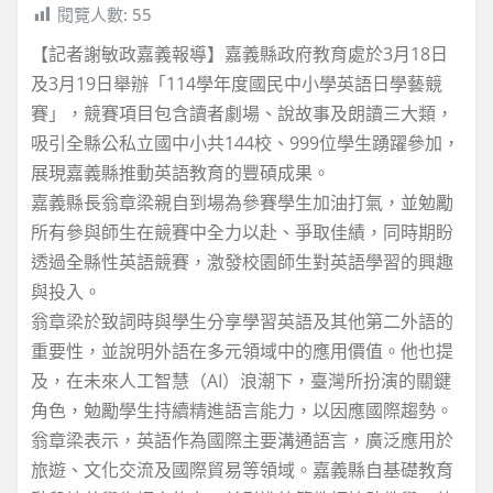
閱覽人數:
55
【記者謝敏政嘉義報導】嘉義縣政府教育處於3月18日
及3月19日舉辦「114學年度國民中小學英語日學藝競
賽」，競賽項目包含讀者劇場、說故事及朗讀三大類，
吸引全縣公私立國中小共144校、999位學生踴躍參加，
展現嘉義縣推動英語教育的豐碩成果。
嘉義縣長翁章梁親自到場為參賽學生加油打氣，並勉勵
所有參與師生在競賽中全力以赴、爭取佳績，同時期盼
透過全縣性英語競賽，激發校園師生對英語學習的興趣
與投入。
翁章梁於致詞時與學生分享學習英語及其他第二外語的
重要性，並說明外語在多元領域中的應用價值。他也提
及，在未來人工智慧（AI）浪潮下，臺灣所扮演的關鍵
角色，勉勵學生持續精進語言能力，以因應國際趨勢。
翁章梁表示，英語作為國際主要溝通語言，廣泛應用於
旅遊、文化交流及國際貿易等領域。嘉義縣自基礎教育