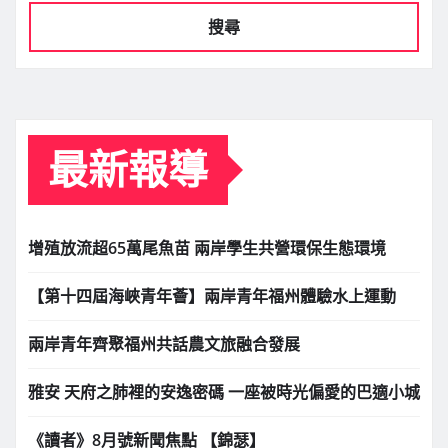
搜尋
最新報導
增殖放流超65萬尾魚苗 兩岸學生共營環保生態環境
【第十四屆海峽青年薈】兩岸青年福州體驗水上運動
兩岸青年齊聚福州共話農文旅融合發展
雅安 天府之肺裡的安逸密碼 一座被時光偏愛的巴適小城
《讀者》8月號新聞焦點 【錦瑟】