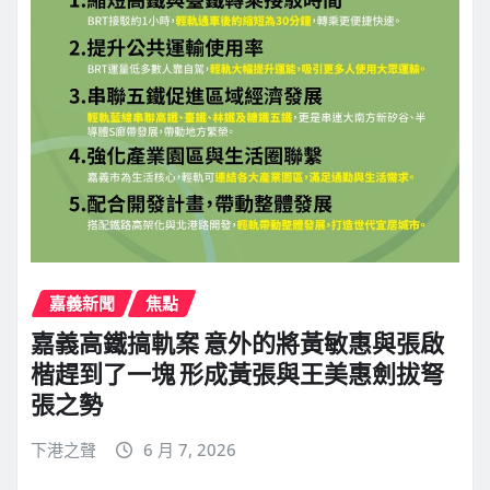
嘉義新聞
焦點
嘉義高鐵搞軌案 意外的將黃敏惠與張啟
楷趕到了一塊 形成黃張與王美惠劍拔弩
張之勢
下港之聲
6 月 7, 2026