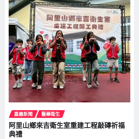
嘉義新聞
醫藥衛生
阿里山鄉來吉衛生室重建工程敲磚祈福
典禮