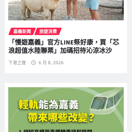
嘉義新聞
旅遊消費
「慢遊嘉義」官方LINE祭好康，買「芯
浪超值水陸聯票」加碼招待沁涼冰沙
下港之聲
6 月 8, 2026