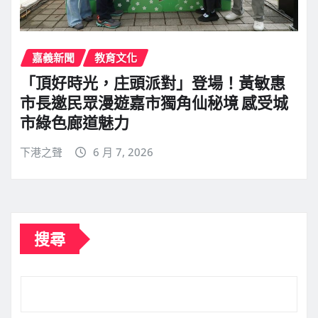
嘉義新聞
教育文化
「頂好時光，庄頭派對」登場！黃敏惠
市長邀民眾漫遊嘉市獨角仙秘境 感受城
市綠色廊道魅力
下港之聲
6 月 7, 2026
搜尋