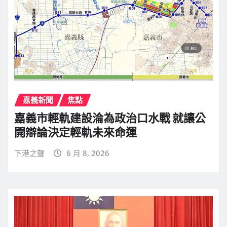
嘉義新聞
焦點
嘉義市輕軌建設淪為政治口水戰 就讓公
開辯論決定輕軌未來命運
下港之聲
6 月 8, 2026