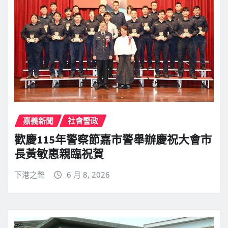
嘉義新聞
社會警政
歡慶115年警察節嘉市警舉辦慶祝大會市
長黃敏惠親臨祝賀
下港之聲
6 月 8, 2026