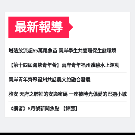
最新報導
增殖放流超65萬尾魚苗 兩岸學生共營環保生態環境
【第十四屆海峽青年薈】兩岸青年福州體驗水上運動
兩岸青年齊聚福州共話農文旅融合發展
雅安 天府之肺裡的安逸密碼 一座被時光偏愛的巴適小城
《讀者》8月號新聞焦點 【錦瑟】