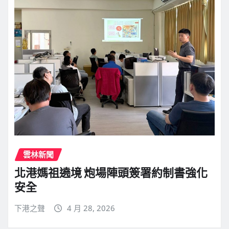
雲林新聞
北港媽祖遶境 炮場陣頭簽署約制書強化
安全
下港之聲
4 月 28, 2026