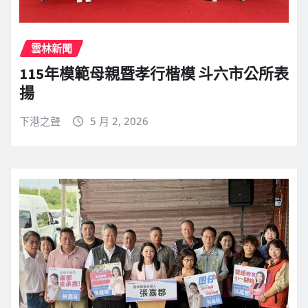
雲林新聞
115年模範母親暨孝行楷模 斗六市公所表
揚
下港之聲
5 月 2, 2026