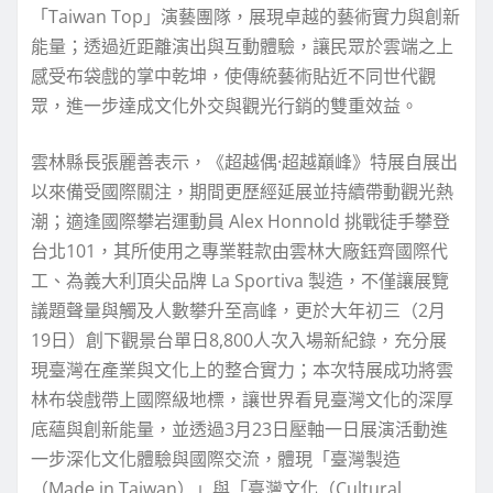
「Taiwan Top」演藝團隊，展現卓越的藝術實力與創新
能量；透過近距離演出與互動體驗，讓民眾於雲端之上
感受布袋戲的掌中乾坤，使傳統藝術貼近不同世代觀
眾，進一步達成文化外交與觀光行銷的雙重效益。
雲林縣長張麗善表示，《超越偶·超越巔峰》特展自展出
以來備受國際關注，期間更歷經延展並持續帶動觀光熱
潮；適逢國際攀岩運動員 Alex Honnold 挑戰徒手攀登
台北101，其所使用之專業鞋款由雲林大廠鈺齊國際代
工、為義大利頂尖品牌 La Sportiva 製造，不僅讓展覽
議題聲量與觸及人數攀升至高峰，更於大年初三（2月
19日）創下觀景台單日8,800人次入場新紀錄，充分展
現臺灣在產業與文化上的整合實力；本次特展成功將雲
林布袋戲帶上國際級地標，讓世界看見臺灣文化的深厚
底蘊與創新能量，並透過3月23日壓軸一日展演活動進
一步深化文化體驗與國際交流，體現「臺灣製造
（Made in Taiwan）」與「臺灣文化（Cultural