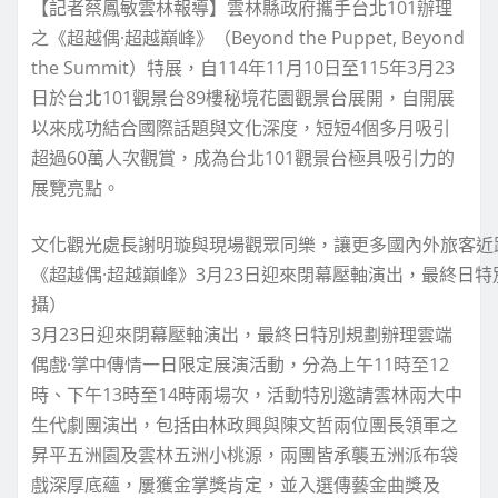
【記者蔡鳳敏雲林報導】雲林縣政府攜手台北101辦理
之《超越偶·超越巔峰》（Beyond the Puppet, Beyond
the Summit）特展，自114年11月10日至115年3月23
日於台北101觀景台89樓秘境花園觀景台展開，自開展
以來成功結合國際話題與文化深度，短短4個多月吸引
超過60萬人次觀賞，成為台北101觀景台極具吸引力的
展覽亮點。
文化觀光處長謝明璇與現場觀眾同樂，讓更多國內外旅客近
《超越偶·超越巔峰》3月23日迎來閉幕壓軸演出，最終日
攝）
3月23日迎來閉幕壓軸演出，最終日特別規劃辦理雲端
偶戲·掌中傳情一日限定展演活動，分為上午11時至12
時、下午13時至14時兩場次，活動特別邀請雲林兩大中
生代劇團演出，包括由林政興與陳文哲兩位團長領軍之
昇平五洲園及雲林五洲小桃源，兩團皆承襲五洲派布袋
戲深厚底蘊，屢獲金掌獎肯定，並入選傳藝金曲獎及