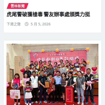
雲林新聞
虎尾警破獲槍毒 警友辦事處頒獎力挺
下港之聲
5 月 5, 2026