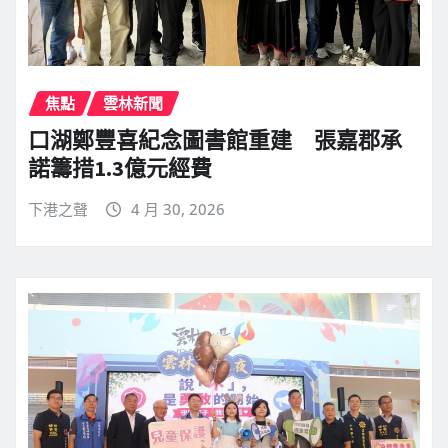
焦點
雲林新聞
口湖鄭豐喜紀念圖書館重建 張嘉郡承
諾籌措1.3億元經費
下港之聲
4 月 30, 2026