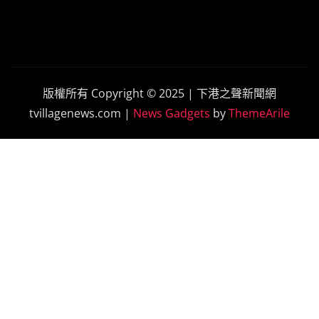
版權所有 Copyright © 2025 | 下港之聲新聞網
tvillagenews.com
|
News Gadgets
by
ThemeArile