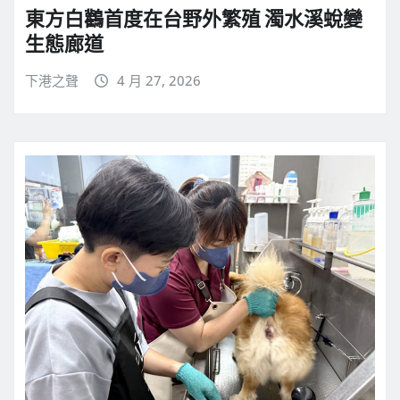
東方白鸛首度在台野外繁殖 濁水溪蛻變
生態廊道
下港之聲
4 月 27, 2026