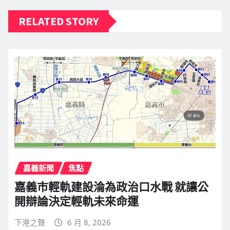
RELATED STORY
嘉義新聞
焦點
嘉義市輕軌建設淪為政治口水戰 就讓公
開辯論決定輕軌未來命運
下港之聲
6 月 8, 2026