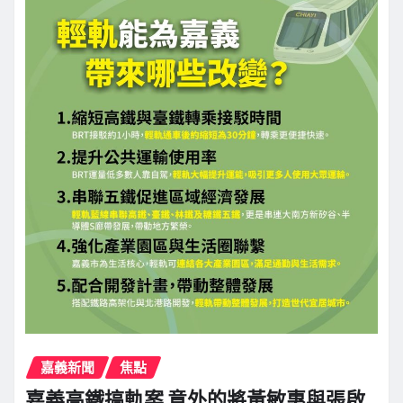
嘉義新聞
焦點
嘉義高鐵搞軌案 意外的將黃敏惠與張啟