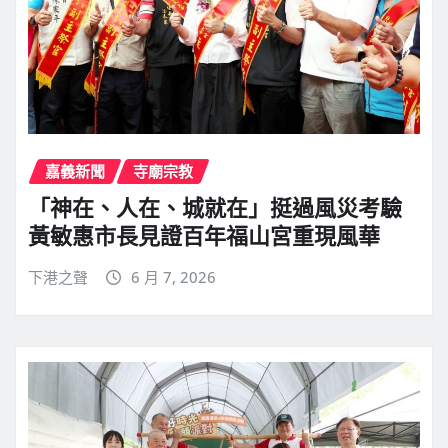
嘉義新聞
寺廟宗教
「神在、人在、城就在」挺過風災考驗
黃敏惠市長見證百年福山宮重現風華
下港之聲
6 月 7, 2026