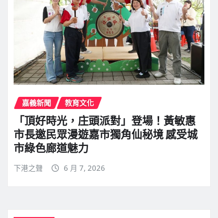
嘉義新聞
教育文化
「頂好時光，庄頭派對」登場！黃敏惠
市長邀民眾漫遊嘉市獨角仙秘境 感受城
市綠色廊道魅力
下港之聲
6 月 7, 2026