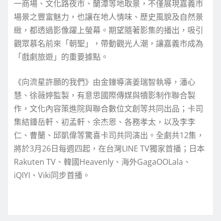
一商場、文化路夜市、蘭潭等地取景，不僅展現嘉義市
場景之豐富魅力，也讓在地人情味、歷史風貌及自然景
緻，都透過影像躍上螢幕。期望隨著影集的播出，吸引
觀眾慕名前來「朝聖」，帶動觀光人潮，讓嘉義市成為
「戲劇旅遊」的重要據點。
《向流星許願的我們》由金鐘導演姜瑞智執導，潘心
慧、徐薇婷監製，有意思國際傳媒與犢影制作聯合製
作，文化內容策進院與聯合數位文創等共同出品；卡司
集結鍾岳軒、初孟軒、余杰恩、各務孝太，以及李李
仁、曹蘭、邱凱偉等驚喜卡司共同演出。全劇共12集，
將於3月26日每週四起，在台灣LINE TV獨家首播；日本
Rakuten TV、韓國Heavenly、海外GagaOOLala、
iQIYI、Viki同步首播。