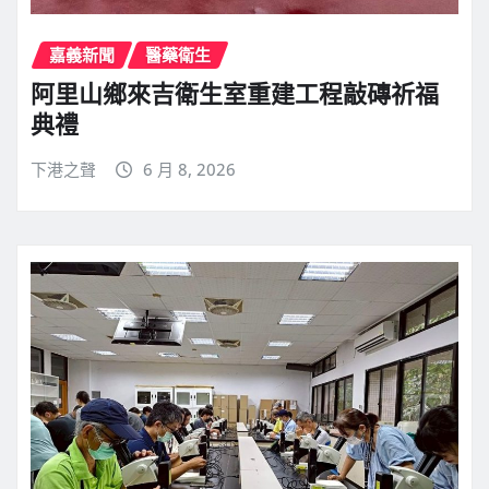
嘉義新聞
醫藥衛生
阿里山鄉來吉衛生室重建工程敲磚祈福
典禮
下港之聲
6 月 8, 2026