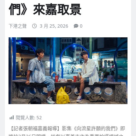
們》來嘉取景
下港之聲
3 月 25, 2026
0
閱覽人數:
52
【記者張朝福嘉義報導】影集《向流星許願的我們》即