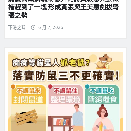
楷趕到了一塊 形成黃張與王美惠劍拔弩
張之勢
下港之聲
6 月 7, 2026