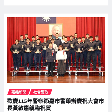
嘉義新聞
社會警政
歡慶115年警察節嘉市警舉辦慶祝大會市
長黃敏惠親臨祝賀