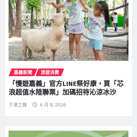
嘉義新聞
旅遊消費
「慢遊嘉義」官方LINE祭好康，買「芯
浪超值水陸聯票」加碼招待沁涼冰沙
下港之聲
6 月 8, 2026