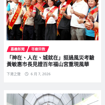
嘉義新聞
寺廟宗教
「神在、人在、城就在」挺過風災考驗
黃敏惠市長見證百年福山宮重現風華
下港之聲
6 月 7, 2026