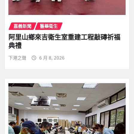
嘉義新聞
醫藥衛生
阿里山鄉來吉衛生室重建工程敲磚祈福
典禮
下港之聲
6 月 8, 2026