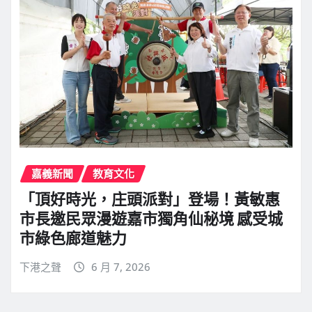
嘉義新聞
教育文化
「頂好時光，庄頭派對」登場！黃敏惠
市長邀民眾漫遊嘉市獨角仙秘境 感受城
市綠色廊道魅力
下港之聲
6 月 7, 2026