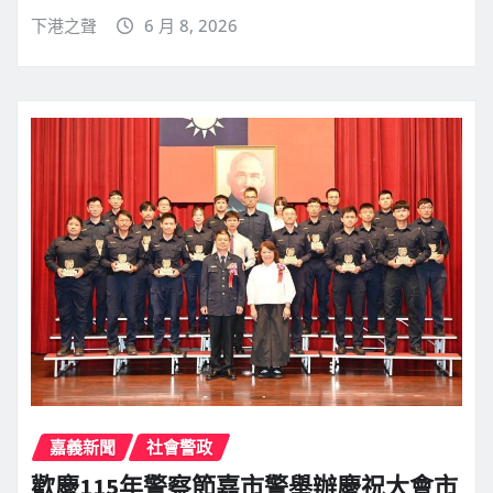
下港之聲
6 月 8, 2026
嘉義新聞
社會警政
歡慶115年警察節嘉市警舉辦慶祝大會市