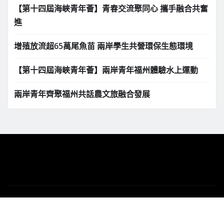
【第十四屆海峽青年薈】青春交流聚同心 攜手融合共奮
進
增殖放流超65萬尾魚苗 兩岸學生共營環保生態環境
【第十四屆海峽青年薈】兩岸青年福州體驗水上運動
兩岸青年齊聚福州共話農文旅融合發展
版權所有 Copyright © 2025 | 下港之聲新聞網
tvillagenews.com
|
News Gadgets
by
ThemeArile