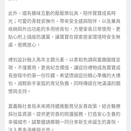
此外，還有趣味互動的壓壓樂玩具，陪伴寶寶成長時
光；可愛的青蛙安撫巾，帶來安全感與陪伴，以及兼具
收納與外出功能的多用途背包，方便家長日常使用，更
貼心附上插座防護蓋，讓寶寶在探索居家環境時安全無
虞，爸媽放心。
禮包設計融入馬年主題元素，以柔和色調與童趣圖樣呈
現，不僅實用，更具紀念價值，讓這份禮物成為寶寶成
長旅程中的第一份珍藏，希望透過這份精心準備的大禮
包，減輕新手家庭的育兒負擔，同時傳遞在地滿滿的關
懷與支持。
嘉義縣社會局未來將持續推動育兒友善政策，結合醫療
與社區資源，提供更完善的照護服務，打造安心生養的
幸福城市，誠摯邀請鄉親一同分享新生命誕生的喜悅，
注入更多溫暖與光亮。