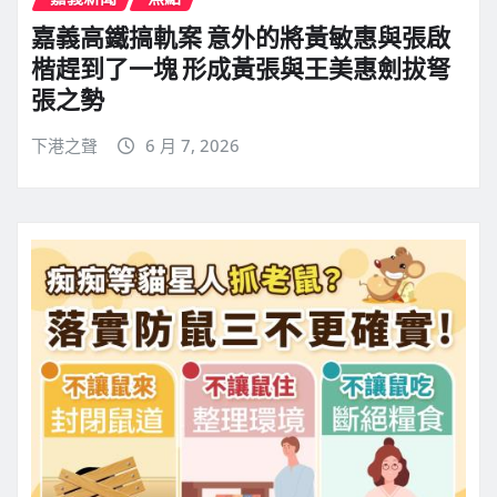
嘉義高鐵搞軌案 意外的將黃敏惠與張啟
楷趕到了一塊 形成黃張與王美惠劍拔弩
張之勢
下港之聲
6 月 7, 2026