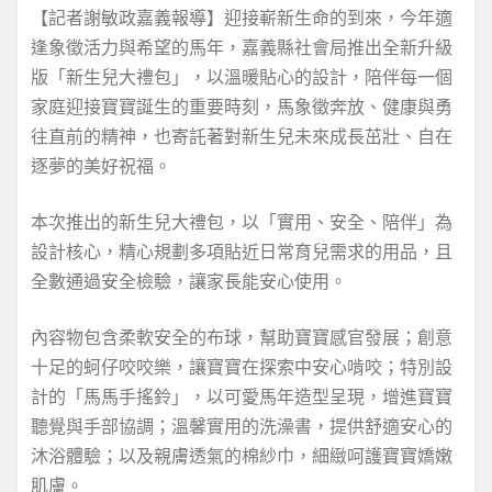
【記者謝敏政嘉義報導】迎接嶄新生命的到來，今年適
逢象徵活力與希望的馬年，嘉義縣社會局推出全新升級
版「新生兒大禮包」，以溫暖貼心的設計，陪伴每一個
家庭迎接寶寶誕生的重要時刻，馬象徵奔放、健康與勇
往直前的精神，也寄託著對新生兒未來成長茁壯、自在
逐夢的美好祝福。
本次推出的新生兒大禮包，以「實用、安全、陪伴」為
設計核心，精心規劃多項貼近日常育兒需求的用品，且
全數通過安全檢驗，讓家長能安心使用。
內容物包含柔軟安全的布球，幫助寶寶感官發展；創意
十足的蚵仔咬咬樂，讓寶寶在探索中安心啃咬；特別設
計的「馬馬手搖鈴」，以可愛馬年造型呈現，增進寶寶
聽覺與手部協調；溫馨實用的洗澡書，提供舒適安心的
沐浴體驗；以及親膚透氣的棉紗巾，細緻呵護寶寶嬌嫩
肌膚。