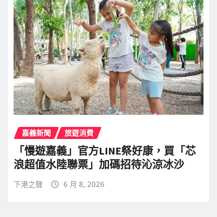
嘉義新聞
旅遊消費
「慢遊嘉義」官方LINE祭好康，買「芯
浪超值水陸聯票」加碼招待沁涼冰沙
下港之聲
6 月 8, 2026