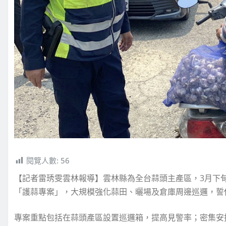
閱覽人數:
56
【記者雷琇雯雲林報導】雲林縣為全台蒜頭主產區，3月下
「護蒜專案」，大規模強化蒜田、曬場及倉庫周邊巡邏，誓
專案重點包括在蒜頭產區設置巡邏箱，提高見警率；密集安