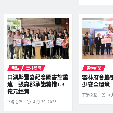
焦點
雲林新聞
雲林新聞
口湖鄭豐喜紀念圖書館重
雲林府會攜
建 張嘉郡承諾籌措1.3
少安全環境
億元經費
下港之聲
4 
下港之聲
4 月 30, 2026