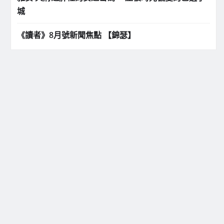
城
《讀者》8月號新聞焦點 【錦瑟】