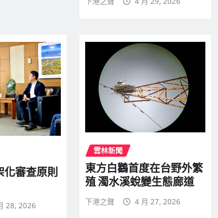
下港之聲
4 月 29, 2026
雲林新聞
東方白鸛首度在台野外繁
架化審查原則
殖 濁水溪蛻變生態廊道
下港之聲
4 月 27, 2026
月 28, 2026