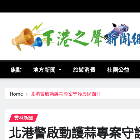
Skip
to
content
焦點
地方新聞
旅遊消費
社團公益
Home
北港警啟動護蒜專案守護農民血汗
雲林新聞
北港警啟動護蒜專案守