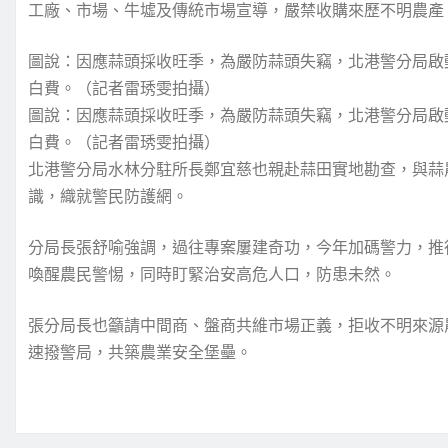
工廠、市場、牛墟及傳統市場宣導，嚴禁收購來歷不明農產
圖說：因應蒜頭採收旺季，為嚴防蒜頭失竊，北港警分局啟
白費。（記者雷琇雯拍攝）
圖說：因應蒜頭採收旺季，為嚴防蒜頭失竊，北港警分局啟
白費。（記者雷琇雯拍攝）
北港警分局水林分駐所長鄭宜慈也親赴蒜田實地勘查，與蒜
識，織就警民防護網。
分局長張舒喻強調，過往專案屢建奇功，今年加碼警力，推
喚醒農民警惕，同時盯緊治安高危人口，防患未然。
張分局長也籲請中間商、盤商共維市場正義，拒收不明來源
速撥警局，共築農業安全堡壘。