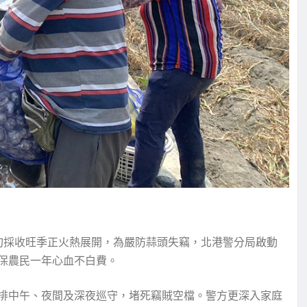
旬採收旺季正火熱展開，為嚴防蒜頭失竊，北港警分局啟動
保農民一年心血不白費。
排中午、夜間及深夜巡守，堵死竊賊空檔。警方更深入家庭