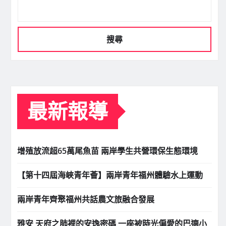
搜尋
最新報導
增殖放流超65萬尾魚苗 兩岸學生共營環保生態環境
【第十四屆海峽青年薈】兩岸青年福州體驗水上運動
兩岸青年齊聚福州共話農文旅融合發展
雅安 天府之肺裡的安逸密碼 一座被時光偏愛的巴適小