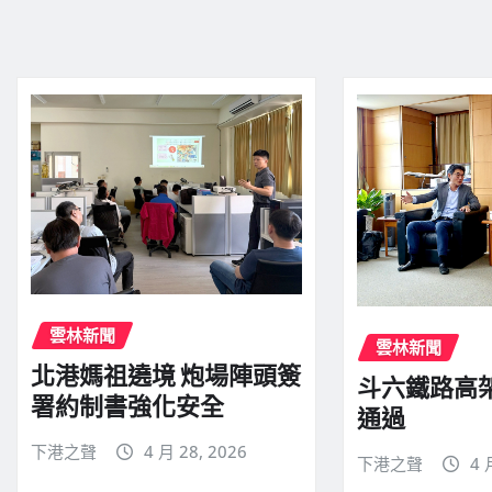
雲林新聞
雲林新聞
北港媽祖遶境 炮場陣頭簽
斗六鐵路高
署約制書強化安全
通過
下港之聲
4 月 28, 2026
下港之聲
4 