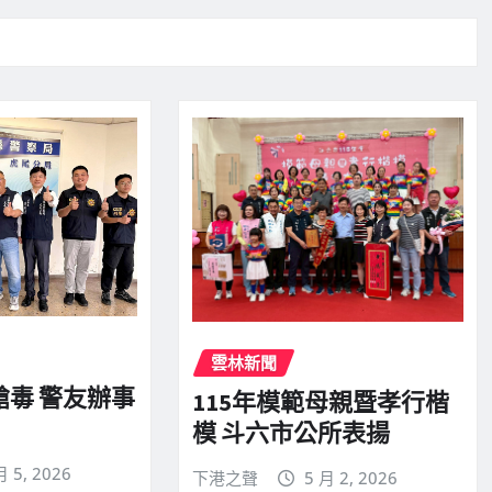
雲林新聞
槍毒 警友辦事
115年模範母親暨孝行楷
模 斗六市公所表揚
月 5, 2026
下港之聲
5 月 2, 2026