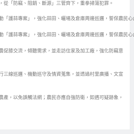
，從「防竊、阻銷、斷源」三管齊下，重拳掃蕩犯罪。
動「護蒜專案」，強化蒜田、曬場及倉庫周邊巡邏，誓保農民心
動「護蒜專案」，強化蒜田、曬場及倉庫周邊巡邏，誓保農民心
農促膝交流，傾聽需求，並走訪住家及加工廠，強化防竊意
行三線巡邏、機動巡守及情資蒐集，並透過村里廣播、文宣
農產，以免誤觸法網；農民亦應自強防衛，如遇可疑跡象，