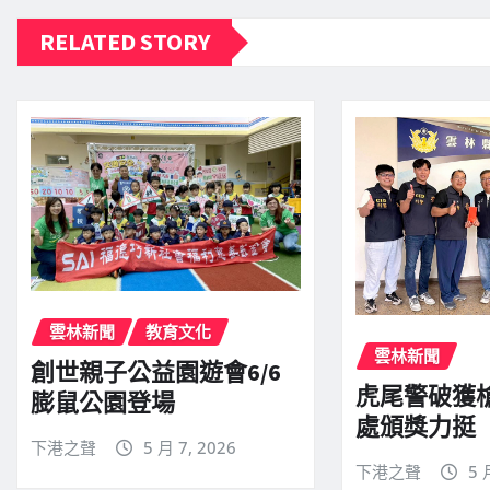
RELATED STORY
雲林新聞
教育文化
雲林新聞
創世親子公益園遊會6/6
虎尾警破獲
膨鼠公園登場
處頒獎力挺
下港之聲
5 月 7, 2026
下港之聲
5 