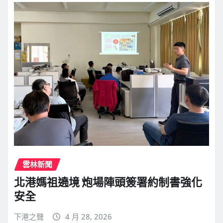
雲林新聞
北港媽祖遶境 炮場陣頭簽署約制書強化
安全
下港之聲
4 月 28, 2026