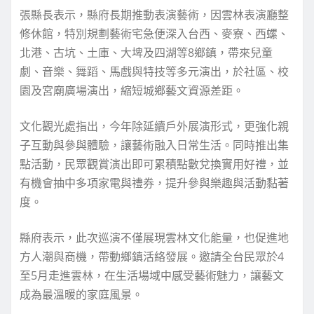
張縣長表示，縣府長期推動表演藝術，因雲林表演廳整
修休館，特別規劃藝術宅急便深入台西、麥寮、西螺、
北港、古坑、土庫、大埤及四湖等8鄉鎮，帶來兒童
劇、音樂、舞蹈、馬戲與特技等多元演出，於社區、校
園及宮廟廣場演出，縮短城鄉藝文資源差距。
文化觀光處指出，今年除延續戶外展演形式，更強化親
子互動與參與體驗，讓藝術融入日常生活。同時推出集
點活動，民眾觀賞演出即可累積點數兌換實用好禮，並
有機會抽中多項家電與禮券，提升參與樂趣與活動黏著
度。
縣府表示，此次巡演不僅展現雲林文化能量，也促進地
方人潮與商機，帶動鄉鎮活絡發展。邀請全台民眾於4
至5月走進雲林，在生活場域中感受藝術魅力，讓藝文
成為最溫暖的家庭風景。