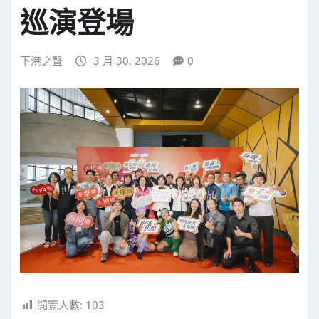
巡演登場
下港之聲
3 月 30, 2026
0
閱覽人數:
103