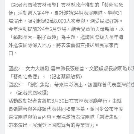
【記者蔡鳳敏雲林報導】雲林縣政府推動的「藝術宅急
便」活動邁入第4年，累計邀請34組表演團隊、舉辦31
場演出，吸引超過2萬8,000人次參與，深受民眾好評。
今年活動提前於4至5月登場，結合兒童節與母親節，以
「藝起長大－親子童趣」為主題，邀請國際級與長年海
外巡演團隊深入地方，將表演藝術直接送到民眾家門
口。
圖說2︰女力大爆發-雲林縣長張麗善、文觀處處長謝明璇
「藝術宅急便」。（記者蔡鳳敏攝）
圖說3︰「創造焦點」帶來精彩演出，該團隊曾代表臺灣前
。（記者蔡鳳敏攝）
活動啟動記者會將於3月30日在雲林表演廳舉行，由縣
長張麗善與各鄉鎮代表共同揭開序幕，並同步公布年度
巡演團隊與節目內容。現場邀請表演團隊「創造焦點」
帶來演出，展現登上國際舞台的專業實力。