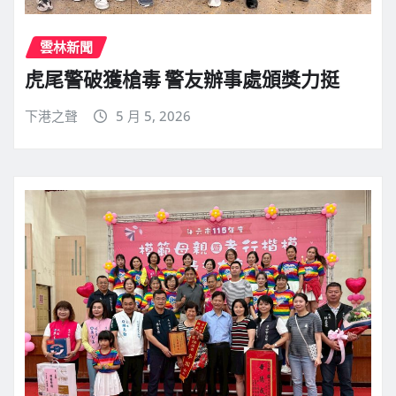
雲林新聞
虎尾警破獲槍毒 警友辦事處頒獎力挺
下港之聲
5 月 5, 2026