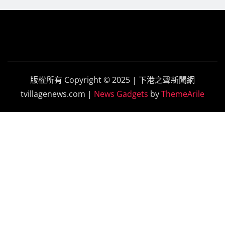
版權所有 Copyright © 2025 | 下港之聲新聞網
tvillagenews.com
|
News Gadgets
by
ThemeArile