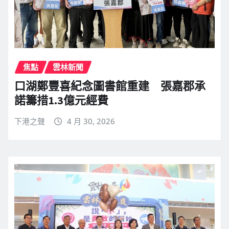
焦點
雲林新聞
口湖鄭豐喜紀念圖書館重建 張嘉郡承
諾籌措1.3億元經費
下港之聲
4 月 30, 2026