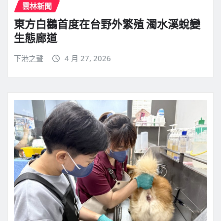
雲林新聞
東方白鸛首度在台野外繁殖 濁水溪蛻變
生態廊道
下港之聲
4 月 27, 2026