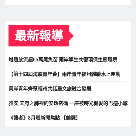
最新報導
增殖放流超65萬尾魚苗 兩岸學生共營環保生態環境
【第十四屆海峽青年薈】兩岸青年福州體驗水上運動
兩岸青年齊聚福州共話農文旅融合發展
雅安 天府之肺裡的安逸密碼 一座被時光偏愛的巴適小城
《讀者》8月號新聞焦點 【錦瑟】