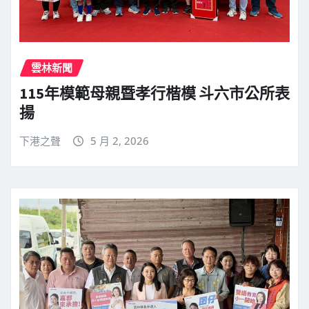
雲林新聞
115年模範母親暨孝行楷模 斗六市公所表
揚
下港之聲
5 月 2, 2026