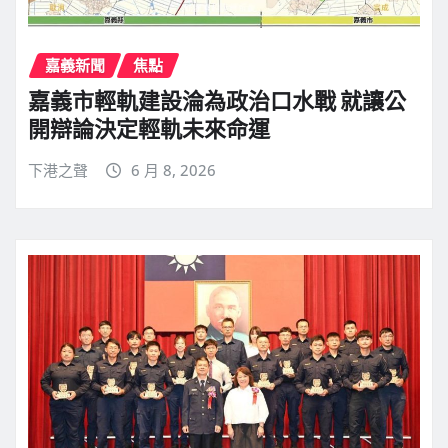
嘉義新聞
焦點
嘉義市輕軌建設淪為政治口水戰 就讓公
開辯論決定輕軌未來命運
下港之聲
6 月 8, 2026