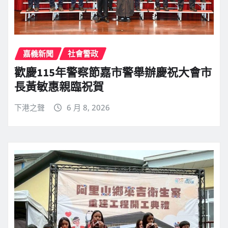
嘉義新聞
社會警政
歡慶115年警察節嘉市警舉辦慶祝大會市
長黃敏惠親臨祝賀
下港之聲
6 月 8, 2026