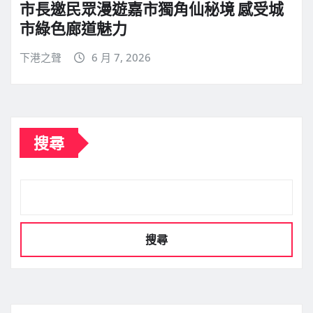
市長邀民眾漫遊嘉市獨角仙秘境 感受城
市綠色廊道魅力
下港之聲
6 月 7, 2026
搜尋
搜尋