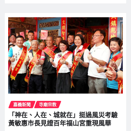
嘉義新聞
寺廟宗教
「神在、人在、城就在」挺過風災考驗
黃敏惠市長見證百年福山宮重現風華