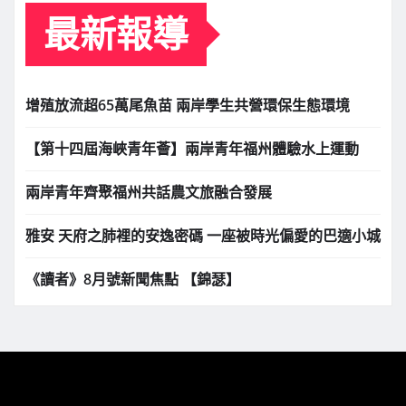
最新報導
增殖放流超65萬尾魚苗 兩岸學生共營環保生態環境
【第十四屆海峽青年薈】兩岸青年福州體驗水上運動
兩岸青年齊聚福州共話農文旅融合發展
雅安 天府之肺裡的安逸密碼 一座被時光偏愛的巴適小城
《讀者》8月號新聞焦點 【錦瑟】