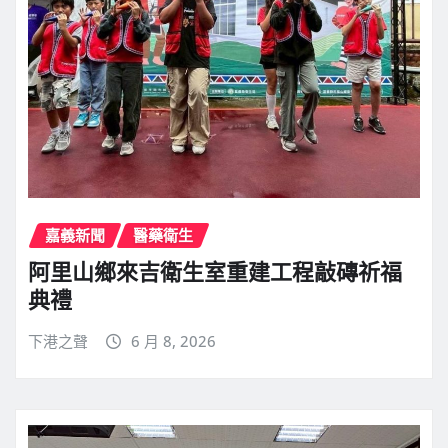
嘉義新聞
醫藥衛生
阿里山鄉來吉衛生室重建工程敲磚祈福
典禮
下港之聲
6 月 8, 2026