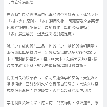
心血管疾病風險。
嘉義縣社區營養推廣中心李易純營養師表示，建議掌握
「2多2少」原則，「多」選用彩椒、胡蘿蔔及高麗菜等
色彩鮮艷的原型蔬菜，增加纖維且幫助腸道蠕動；
「多」選豆製品、蛋及雞肉增加飽足感。
減「少」紅肉與加工品，也減「少」糖粉與油麵用量，
降低油脂與納攝取量，每餐建議攝取熱量600至800 大
卡，而潤餅熱量約400至500 大卡，建議每天以1至2捲
為限並取代正餐，避免熱量超標增加身體負擔。
衛生局長趙紋華表示，清明節適逢季節交替，天氣逐漸
潮濕溫暖，潤餅餡料水分高且蛋白質豐富，常溫久放易
成為細菌溫床而導致變質，應注意冷藏並現包現吃。
享用潤餅美味之餘，應秉持「營養均衡、攝取適量」原