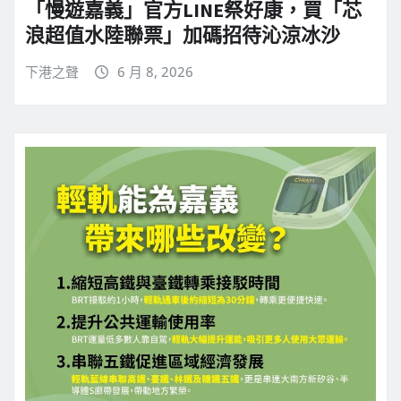
「慢遊嘉義」官方LINE祭好康，買「芯
浪超值水陸聯票」加碼招待沁涼冰沙
下港之聲
6 月 8, 2026