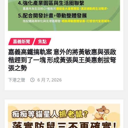
嘉義新聞
焦點
嘉義高鐵搞軌案 意外的將黃敏惠與張啟
楷趕到了一塊 形成黃張與王美惠劍拔弩
張之勢
下港之聲
6 月 7, 2026