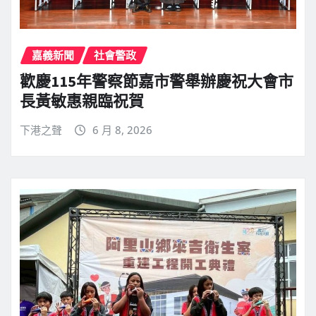
嘉義新聞
社會警政
歡慶115年警察節嘉市警舉辦慶祝大會市
長黃敏惠親臨祝賀
下港之聲
6 月 8, 2026