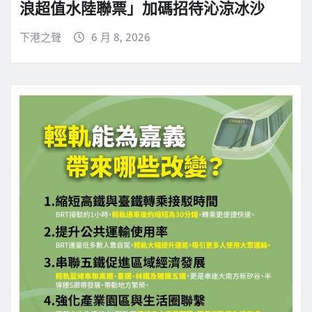
浪超值水陸聯票」加碼招待沁涼冰沙
下港之聲
6 月 8, 2026