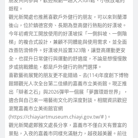
朋友共同參與，歡迎規劃一趟大人fun鬆、小孩放電的
遊程。
觀光新聞處也推薦喜歡戶外健行的朋友，可以來到蘭潭
後山，位於鎮德宮旁、長期為登高健行熱點的好漢坡。
今年初甫完工開放使用的好漢坡採「一側斜坡、一側階
梯」的複合式設計，兼顧不同體能與使用需求，並全面
改善防滑條件。好漢坡共設置323階，讓登高運動更安
全，也提升日常健行與運動的舒適度，不論是想慢慢散
步或挑戰體能，都是戶外健行的熱門選擇。
喜歡藝術展覽的朋友更不能錯過 – 去(114)年度創下博物
館類觀光人次全台第二佳績的嘉義市立美術館。現正推
出「辯者之石」與2026彈甲一個展「夢露環遊世界」，
適合與自己來一場藝術文化的深度對談。相關資訊歡迎
瀏覽嘉義市立美術館官網
(https://chiayiartmuseum.chiayi.gov.tw/# )。
觀光新聞處鄭雅文處長分享，嘉義市不僅白天有豐富的
景點，入夜的嘉義市同樣充滿魅力，越夜越美麗。前往