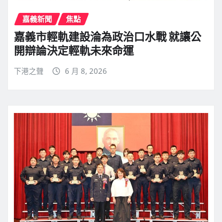
嘉義新聞
焦點
嘉義市輕軌建設淪為政治口水戰 就讓公
開辯論決定輕軌未來命運
下港之聲
6 月 8, 2026