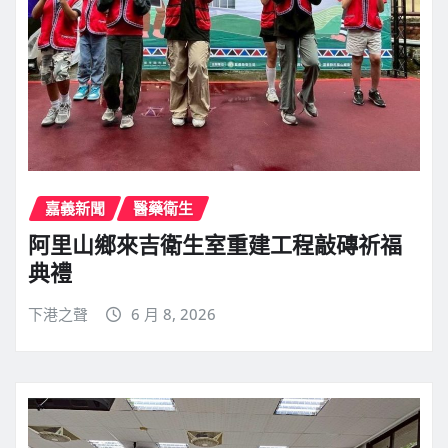
嘉義新聞
醫藥衛生
阿里山鄉來吉衛生室重建工程敲磚祈福
典禮
下港之聲
6 月 8, 2026