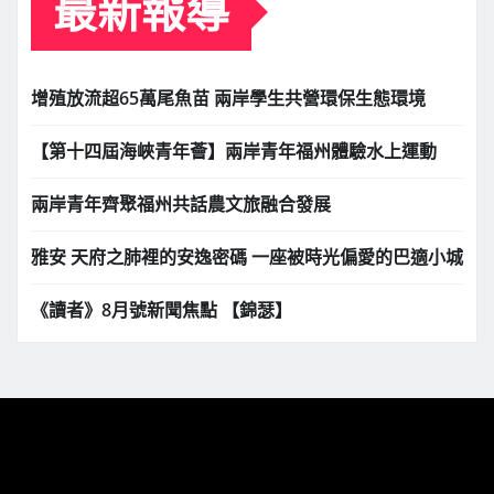
最新報導
增殖放流超65萬尾魚苗 兩岸學生共營環保生態環境
【第十四屆海峽青年薈】兩岸青年福州體驗水上運動
兩岸青年齊聚福州共話農文旅融合發展
雅安 天府之肺裡的安逸密碼 一座被時光偏愛的巴適小城
《讀者》8月號新聞焦點 【錦瑟】