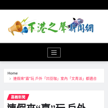
Skip
to
content
Home
連假來“嘉”玩 戶外「凹豆咖」室內「文青派」都適合
嘉義新聞