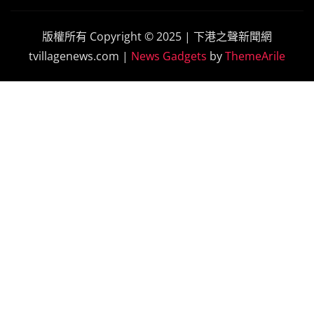
版權所有 Copyright © 2025 | 下港之聲新聞網
tvillagenews.com
|
News Gadgets
by
ThemeArile