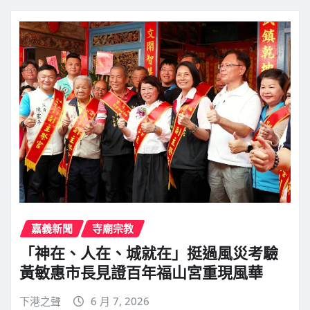
嘉義新聞
寺廟宗教
「神在、人在、城就在」挺過風災考驗
黃敏惠市長見證百年福山宮重現風華
下港之聲
6 月 7, 2026