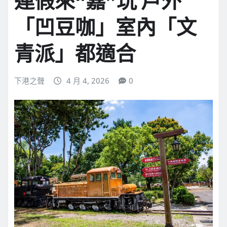
連假來“嘉”玩 戶外
「凹豆咖」室內「文
青派」都適合
下港之聲
4 月 4, 2026
0