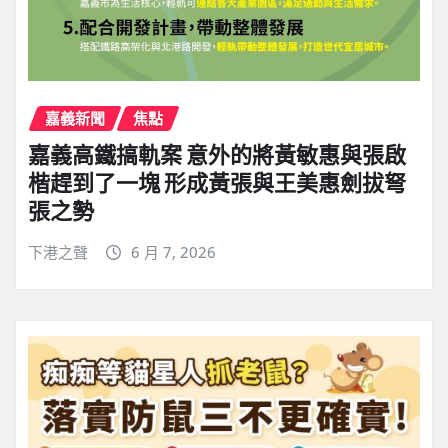
嘉義新聞
焦點
嘉義高鐵搞軌案 意外的將黃敏惠與張啟
楷趕到了一塊 形成黃張與王美惠劍拔弩
張之勢
下港之聲
6 月 7, 2026