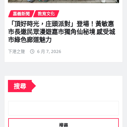
嘉義新聞
教育文化
「頂好時光，庄頭派對」登場！黃敏惠
市長邀民眾漫遊嘉市獨角仙秘境 感受城
市綠色廊道魅力
下港之聲
6 月 7, 2026
搜尋
搜尋