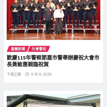
嘉義新聞
社會警政
歡慶115年警察節嘉市警舉辦慶祝大會市
長黃敏惠親臨祝賀
下港之聲
6 月 8, 2026