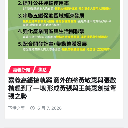
嘉義新聞
焦點
嘉義高鐵搞軌案 意外的將黃敏惠與張啟
楷趕到了一塊 形成黃張與王美惠劍拔弩
張之勢
下港之聲
6 月 7, 2026