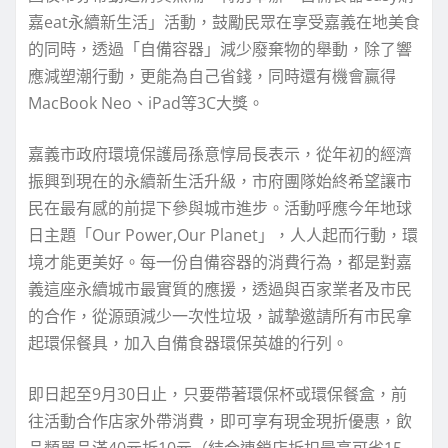
嘉eat永續新生活」活動，鼓勵民眾在享受嘉義在地美食
的同時，透過「自備容器」減少廢棄物的舉動，除了響
應減塑潮行動，更能為自己省錢，同時還有機會贏得
MacBook Neo、iPad等3C大獎。
嘉義市政府環境保護局孫意惇局長表示，從年初的經濟
振興到現在的永續新生活升級，市府團隊始終希望讓市
民在最有感的前提下參與城市進步。活動呼應今年地球
日主題「Our Power,Our Planet」，人人起而行動，環
境才能更美好。每一份自備容器的消費行為，都是對嘉
義這座永續城市最實質的應援，透過與百家業者及市民
的合作，從源頭減少一次性垃圾，誠摯邀請所有市民拿
起環保餐具，加入自備食器環保英雄的行列。
即日起至9月30日止，只要帶著環保杯或環保餐盒，前
往活動合作店家外帶消費，即可享有現金現折優惠，飲
品類單品滿40元折10元（結合連鎖店折扣最高可省15