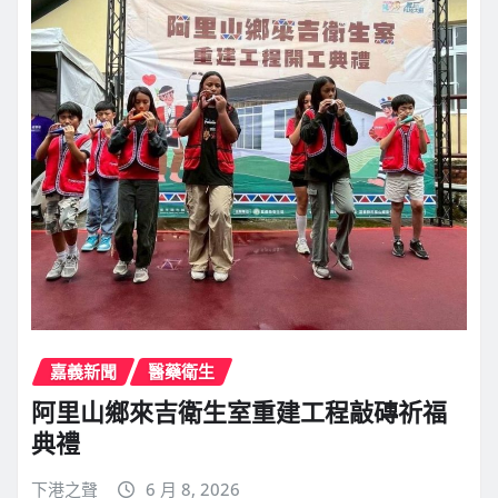
嘉義新聞
醫藥衛生
阿里山鄉來吉衛生室重建工程敲磚祈福
典禮
下港之聲
6 月 8, 2026