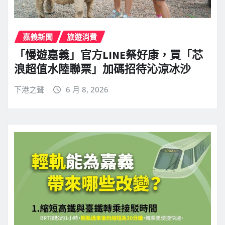
嘉義新聞
旅遊消費
「慢遊嘉義」官方LINE祭好康，買「芯
浪超值水陸聯票」加碼招待沁涼冰沙
下港之聲
6 月 8, 2026