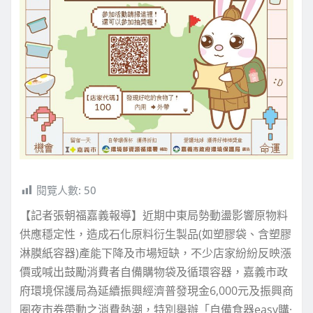
閱覽人數:
50
【記者張朝福嘉義報導】近期中東局勢動盪影響原物料
供應穩定性，造成石化原料衍生製品(如塑膠袋、含塑膠
淋膜紙容器)產能下降及市場短缺，不少店家紛紛反映漲
價或喊出鼓勵消費者自備購物袋及循環容器，嘉義市政
府環境保護局為延續振興經濟普發現金6,000元及振興商
圈夜市券帶動之消費熱潮，特別舉辦「自備食器easy購·