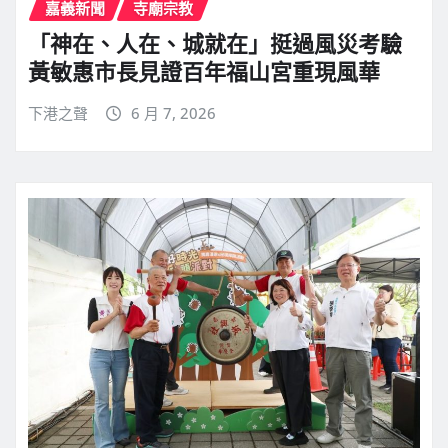
嘉義新聞
寺廟宗教
「神在、人在、城就在」挺過風災考驗
黃敏惠市長見證百年福山宮重現風華
下港之聲
6 月 7, 2026