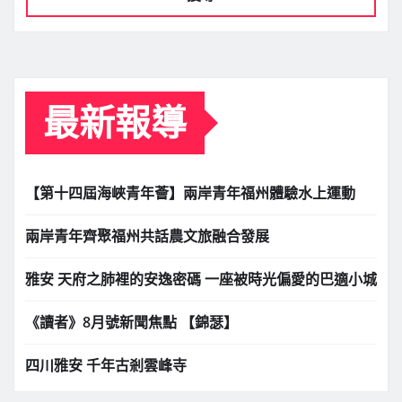
最新報導
【第十四屆海峽青年薈】兩岸青年福州體驗水上運動
兩岸青年齊聚福州共話農文旅融合發展
雅安 天府之肺裡的安逸密碼 一座被時光偏愛的巴適小城
《讀者》8月號新聞焦點 【錦瑟】
四川雅安 千年古剎雲峰寺