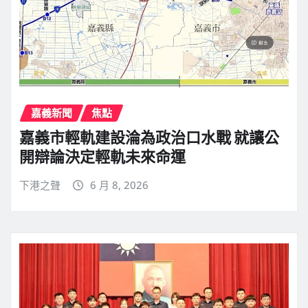
嘉義新聞
焦點
嘉義市輕軌建設淪為政治口水戰 就讓公
開辯論決定輕軌未來命運
下港之聲
6 月 8, 2026