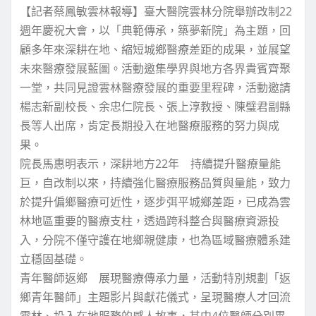
【記者蔡鳳敏雲林報導】臺大醫院雲林分院舉辦改制22
週年慶祝大會，以「典範傳承，築夢新院」為主題，回
顧多年來深耕在地、縮短城鄉醫療差距的成果，並展望
未來醫療發展藍圖。活動邀集學界與地方各界貴賓齊聚
一堂，共同見證雲林醫療發展的重要里程碑，活動邀請
楊志新副校長、余忠仁院長、張上淳教授、陳璧君副縣
長等人出席，肯定長期投入在地醫療服務的努力與成
果。
院長馬惠明表示，深耕地方22年 持續提升醫療量能
巨，自改制以來，持續強化醫療服務品質與量能，致力
於提升偏鄉醫療可近性，逐步弭平城鄉差距，已成為雲
林地區重要的醫療支柱，透過跨科整合與醫療資源投
入，分院不僅守護在地鄉親健康，也為區域醫療體系建
立穩固基礎。
青年醫師返鄉 展現醫療傳承力量，活動特別規劃「返
鄉青年醫師」主題影片與獻花儀式，呈現醫療人才回流
雲林、投入在地服務的感人故事，其中4位醫師分別畢