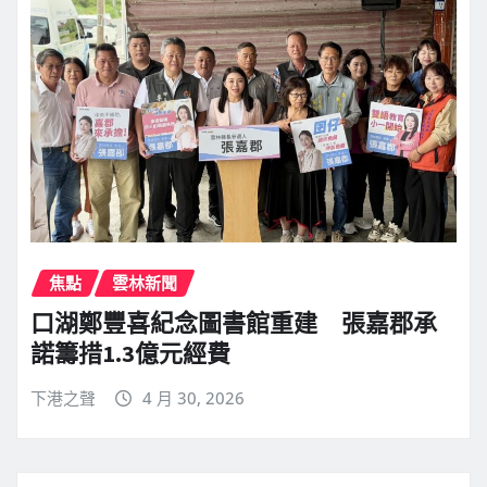
焦點
雲林新聞
口湖鄭豐喜紀念圖書館重建 張嘉郡承
諾籌措1.3億元經費
下港之聲
4 月 30, 2026