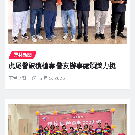
雲林新聞
虎尾警破獲槍毒 警友辦事處頒獎力挺
下港之聲
5 月 5, 2026