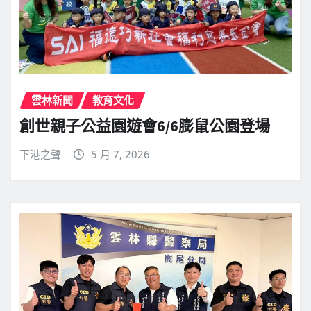
雲林新聞
教育文化
創世親子公益園遊會6/6膨鼠公園登場
下港之聲
5 月 7, 2026