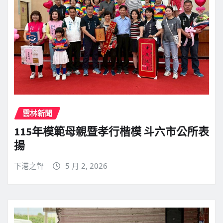
雲林新聞
115年模範母親暨孝行楷模 斗六市公所表
揚
下港之聲
5 月 2, 2026