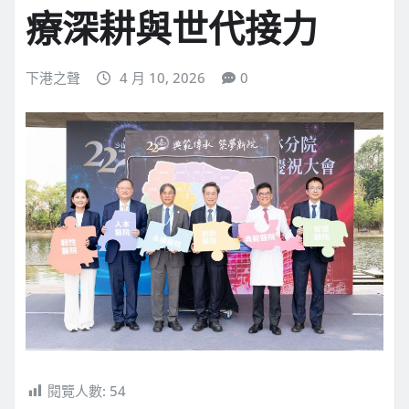
療深耕與世代接力
下港之聲
4 月 10, 2026
0
閱覽人數:
54