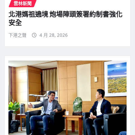
雲林新聞
北港媽祖遶境 炮場陣頭簽署約制書強化
安全
下港之聲
4 月 28, 2026