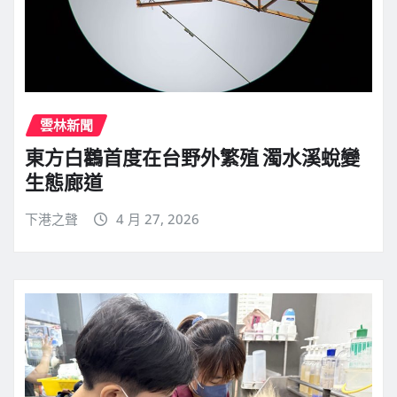
雲林新聞
東方白鸛首度在台野外繁殖 濁水溪蛻變
生態廊道
下港之聲
4 月 27, 2026