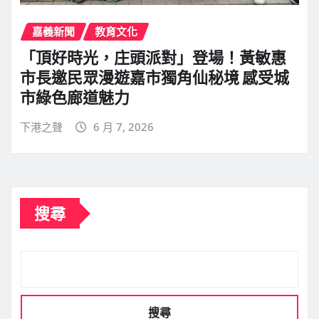
嘉義新聞
教育文化
「頂好時光，庄頭派對」登場！黃敏惠
市長邀民眾漫遊嘉市獨角仙秘境 感受城
市綠色廊道魅力
下港之聲
6 月 7, 2026
搜尋
搜尋