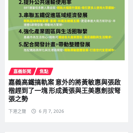
嘉義新聞
焦點
嘉義高鐵搞軌案 意外的將黃敏惠與張啟
楷趕到了一塊 形成黃張與王美惠劍拔弩
張之勢
下港之聲
6 月 7, 2026