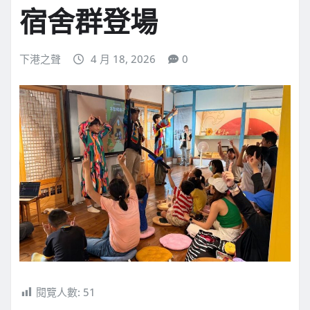
宿舍群登場
下港之聲
4 月 18, 2026
0
閱覽人數:
51