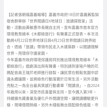
【記者張朝福嘉義報導】嘉義市政府18日於嘉義舊監獄
宿舍群舉辦「世界閱讀日X地球日：旅讀探險家」活
動。活動由黃敏惠市長親自主持，宣布嘉義市首本官方
環境教育繪本《木都綠旅行》有聲書正式發表。本次活
動將4月22日世界地球日與4月23日世界閱讀日跨界結
合，透過「旅讀」帶領市民走入木建築群，以閱讀理解
世界、用環保守護家園。
今年嘉義市政府環境保護局特別推出環境教育繪本「木
都綠旅行」戲劇演出與有聲書，特別請到家喻戶曉的花
媽配音員王瑞芹老師進行錄製，讓民眾在輕鬆氛圍中認
識永續議題，並將綠色行動落實於日常生活。另外活動
亮點之一為全台最具質感行動書車「閱讀浪」，自2024
年啟用以來，深受市民喜愛與支持，至今邁入第3年，
持續擴充藏書量及優化戶外閱讀空間，讓閱讀體驗更升
級，現場借閱熱絡。另外木棧板舞台搭配綠色植栽、市