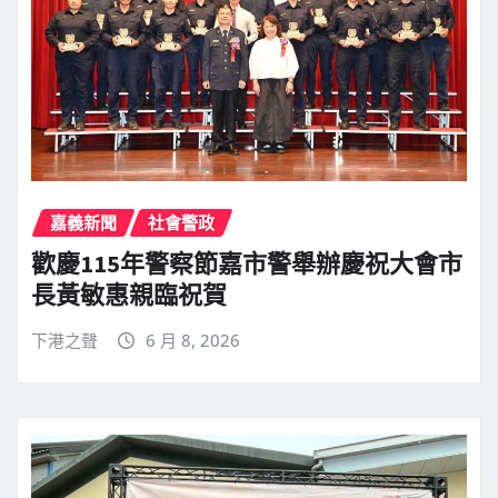
嘉義新聞
社會警政
歡慶115年警察節嘉市警舉辦慶祝大會市
長黃敏惠親臨祝賀
下港之聲
6 月 8, 2026