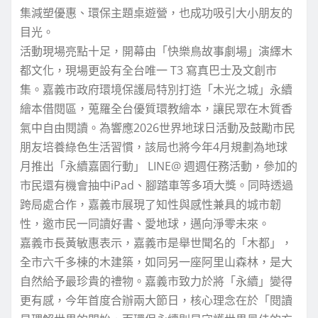
集減塑優惠、環保主題桌遊營，也成功吸引大小朋友的
目光。
活動現場亮點十足，開幕由「快樂鳥故事劇場」演繹木
都文化，現場更設有全台唯一 T3 寫真巴士及文創市
集。嘉義市政府環境保護局特別打造「木光之城」永續
繪本借閱區，蒐羅全台優質環教繪本，讓民眾在木質香
氣中自由閱讀。為響應2026世界地球日活動及鼓勵市民
朋友培養綠色生活習慣，該局也將今年4月規劃為地球
月推出「永續嘉園行動」 LINE@ 週週任務活動，參加的
市民還有機會抽中iPad、腳踏車等多項大獎。同時透過
跨局處合作，嘉義市展現了知性與感性兼具的城市韌
性，邀市民一同讀好書、愛地球，邁向淨零未來。
嘉義市長黃敏惠表示，嘉義市是舉世聞名的「木都」，
全市六千多棟的木建築，如同另一座阿里山森林，是大
自然給予最珍貴的禮物。嘉義市致力於將「永續」變得
更有感，今年首度合辦兩大節日，核心理念在於「閱讀