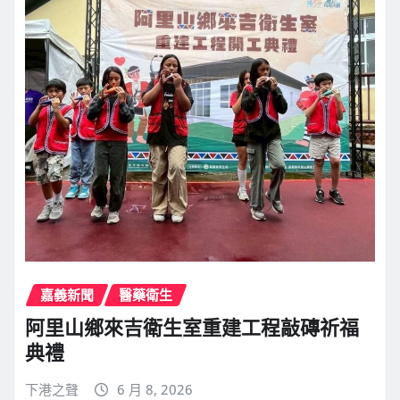
嘉義新聞
醫藥衛生
阿里山鄉來吉衛生室重建工程敲磚祈福
典禮
下港之聲
6 月 8, 2026