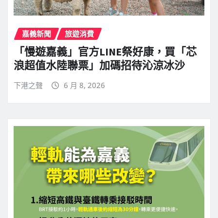
嘉義新聞
旅遊消費
「慢遊嘉義」官方LINE祭好康，買「芯
浪超值水陸聯票」加碼招待沁涼冰沙
下港之聲
6 月 8, 2026