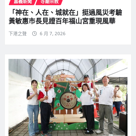
嘉義新聞
寺廟宗教
「神在、人在、城就在」挺過風災考驗
黃敏惠市長見證百年福山宮重現風華
下港之聲
6 月 7, 2026