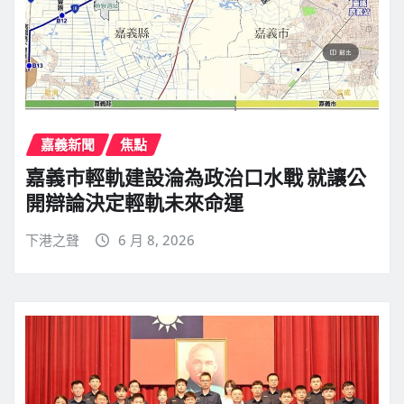
嘉義新聞
焦點
嘉義市輕軌建設淪為政治口水戰 就讓公
開辯論決定輕軌未來命運
下港之聲
6 月 8, 2026