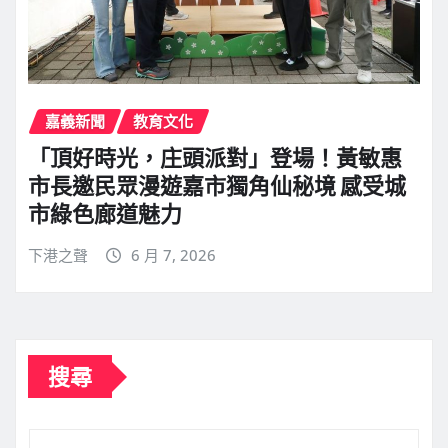
嘉義新聞
教育文化
「頂好時光，庄頭派對」登場！黃敏惠
市長邀民眾漫遊嘉市獨角仙秘境 感受城
市綠色廊道魅力
下港之聲
6 月 7, 2026
搜尋