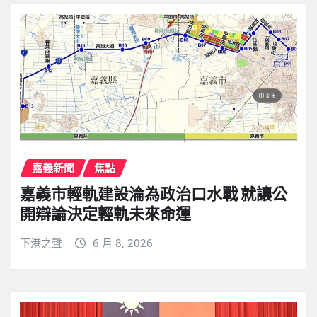
嘉義新聞
焦點
嘉義市輕軌建設淪為政治口水戰 就讓公
開辯論決定輕軌未來命運
下港之聲
6 月 8, 2026