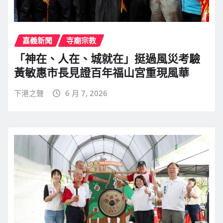
嘉義新聞
寺廟宗教
「神在、人在、城就在」挺過風災考驗
黃敏惠市長見證百年福山宮重現風華
下港之聲
6 月 7, 2026