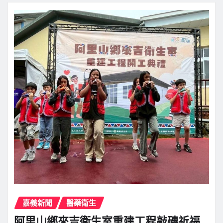
嘉義新聞
醫藥衛生
阿里山鄉來吉衛生室重建工程敲磚祈福