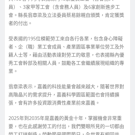
員）、3家甲等工會（含會務人員）及6家創新進步工
會。縣長翁章梁及立法委員蔡易餘親自頒獎，肯定獲獎
者的付出。
受表揚的195位模範勞工來自各行各業，包含身心障礙
者、企（職）業工會成員、產業園區事業單位勞工及外
籍人士等，藉由活動表達對勞工的敬意，也表揚縣內優
秀工會幹部及相關人員，鼓勵各工會繼續展現組織的專
業。
翁章梁表示，嘉義的科技能量會越來越大，隨著世界對
高階晶片的需求提升，嘉義科學園區範圍也會持續擴
張，會有許多投資跟消費性產業前來嘉義。
2025年到2035年是嘉義的黃金十年，掌握機會非常重
要，也在此感謝勞工的付出，我們雙眼所見的一切都由
勞工打拼創造。勞動節是國際節日，全世界有相同共