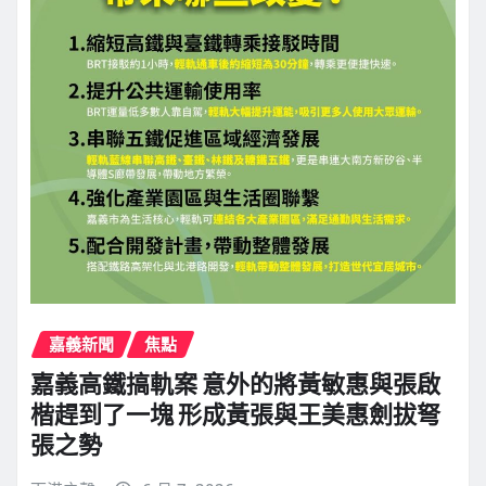
嘉義新聞
焦點
嘉義高鐵搞軌案 意外的將黃敏惠與張啟
楷趕到了一塊 形成黃張與王美惠劍拔弩
張之勢