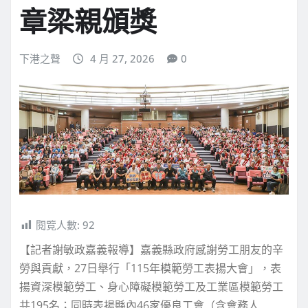
章梁親頒獎
下港之聲
4 月 27, 2026
0
閱覽人數:
92
【記者謝敏政嘉義報導】嘉義縣政府感謝勞工朋友的辛
勞與貢獻，27日舉行「115年模範勞工表揚大會」，表
揚資深模範勞工、身心障礙模範勞工及工業區模範勞工
共195名；同時表揚縣內46家優良工會（含會務人