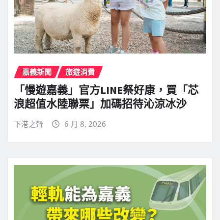
嘉義新聞
旅遊消費
「慢遊嘉義」官方LINE祭好康，買「芯
浪超值水陸聯票」加碼招待沁涼冰沙
下港之聲
6 月 8, 2026