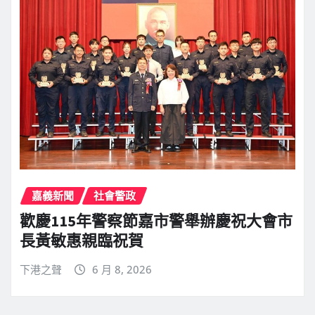
嘉義新聞
社會警政
歡慶115年警察節嘉市警舉辦慶祝大會市
長黃敏惠親臨祝賀
下港之聲
6 月 8, 2026