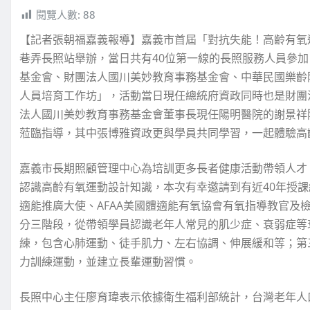
閱覽人數:
88
【記者張朝福嘉義報導】嘉義市首屆「對抗失能！高齡有氧
巷弄長照站舉辦，當日共有40位第一線的長照服務人員參
基金會、財團法人國川美妙教育事務基金會、中華民國樂齡
人員培育工作坊」，活動當日現任總統府資政同時也是財團
法人國川美妙教育事務基金會董事長現任陽明醫院的謝景祥
蒞臨指導，其中張博雅資政更與學員共同學習，一起體驗高
嘉義市長期照顧管理中心為培訓更多長者健康活動帶領人才
認識高齡有氧運動設計知識，本次有幸邀請到有近40年授課
適能推廣大使、AFAA美國體適能有氧協會有氧指導教官及
分三階段，從帶領學員認識老年人常見的肌少症、衰弱症等
練，包含心肺運動、徒手肌力、左右協調、伸展緩和等；第
力訓練運動，並建立長輩運動習慣。
長照中心主任廖育瑋表示依據衛生福利部統計，台灣老年人口