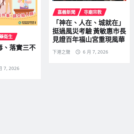
嘉義新聞
寺廟宗教
「神在、人在、城就在」
挺過風災考驗 黃敏惠市長
藥衛生
見證百年福山宮重現風華
毒、落實三不
下港之聲
6 月 7, 2026
月 7, 2026