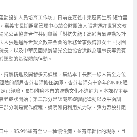
運動設計人員培育工作坊」日前在嘉義市東區衛生所-短竹里
加，嘉義市長期照顧管理中心結合財團法人張進通許世賢文教
陽光公益協會合作共同舉辦「對抗失能！高齡有氧運動設計
法人張進通許世賢文教基金會的常務董事張博雅女士、財團
院長，以及中華民國樂齡陽光公益協會洪鼎為理事長等貴賓
齡運動的基礎體能律動。
，持續精進及開發多元課程，集結本市長照一線人員全方位
經驗的簡周杏芬老師擔任講師，杏芬老師有十多年的NIKE體
檢定官經驗，長期推廣本市的運動文化不遺餘力。本課程主要
衰老症狀開始；第二部分是認識基礎體能律動以及平衡訓
三部分則是實作課程，說明如何利用抗力球、彈力帶設計阻
中，85.9％患有至少一種慢性病，並有年輕化的現象，且