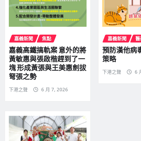
嘉義新聞
焦點
嘉義新聞
醫
嘉義高鐵搞軌案 意外的將
預防漢他病
黃敏惠與張啟楷趕到了一
策略
塊 形成黃張與王美惠劍拔
下港之聲
6 
弩張之勢
下港之聲
6 月 7, 2026