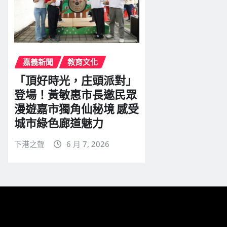
嘉義新聞
教育文化
「頂好時光，庄頭派對」
登場！黃敏惠市長邀民眾
漫遊嘉市獨角仙秘境 感受
城市綠色廊道魅力
下港之聲
6 月 7, 2026