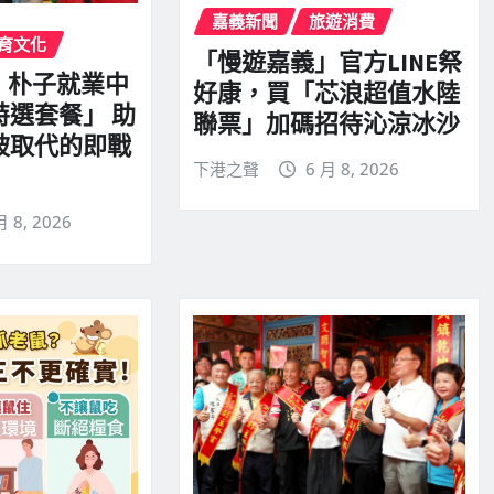
嘉義新聞
旅遊消費
育文化
「慢遊嘉義」官方LINE祭
！朴子就業中
好康，買「芯浪超值水陸
特選套餐」 助
聯票」加碼招待沁涼冰沙
被取代的即戰
下港之聲
6 月 8, 2026
月 8, 2026