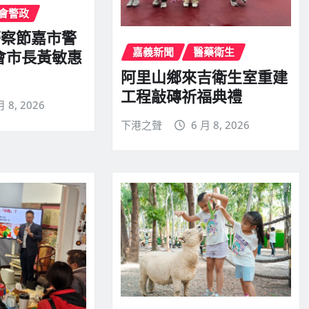
會警政
警察節嘉市警
嘉義新聞
醫藥衛生
會市長黃敏惠
阿里山鄉來吉衛生室重建
工程敲磚祈福典禮
月 8, 2026
下港之聲
6 月 8, 2026