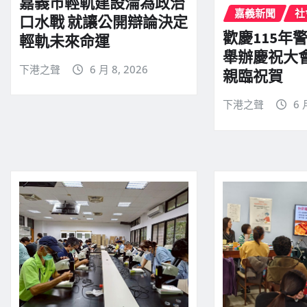
嘉義市輕軌建設淪為政治
嘉義新聞
社
口水戰 就讓公開辯論決定
歡慶115年
輕軌未來命運
舉辦慶祝大
下港之聲
6 月 8, 2026
親臨祝賀
下港之聲
6 