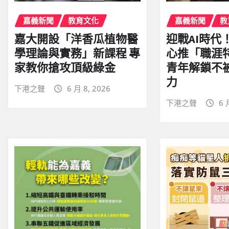
嘉義新聞
教育文化
嘉義新聞
教
嘉大開設「洋香瓜植物醫
迎戰AI時代
學理論與實務」新課程 專
心推「職涯
家教你搶攻頂級綠金
青年解鎖不
力
下港之聲
6 月 8, 2026
下港之聲
6 